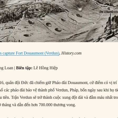
s capture Fort Douaumont (Verdun)
,
History.com
ng Loan |
Biên tập:
Lê Hồng Hiệp
6, quân đội Đức đã chiếm giữ Pháo đài Douaumont, cứ điểm có vị trí
 số các pháo đài bảo vệ thành phố Verdun, Pháp, bốn ngày sau khi họ ti
u tiên. Trận Verdun sẽ trở thành cuộc xung đột dài và đẫm máu nhất tr
10 tháng và dẫn đến hơn 700.000 thương vong.