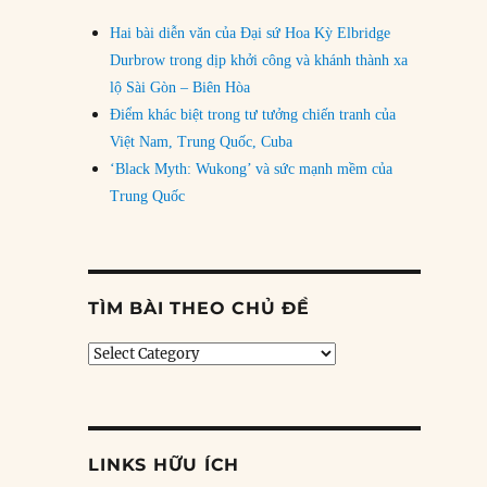
Hai bài diễn văn của Đại sứ Hoa Kỳ Elbridge
Durbrow trong dịp khởi công và khánh thành xa
lộ Sài Gòn – Biên Hòa
Điểm khác biệt trong tư tưởng chiến tranh của
Việt Nam, Trung Quốc, Cuba
‘Black Myth: Wukong’ và sức mạnh mềm của
Trung Quốc
TÌM BÀI THEO CHỦ ĐỀ
Tìm
bài
theo
chủ
đề
LINKS HỮU ÍCH