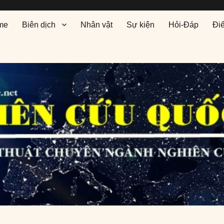
me
Biên dịch
Nhân vật
Sự kiện
Hỏi-Đáp
Đi