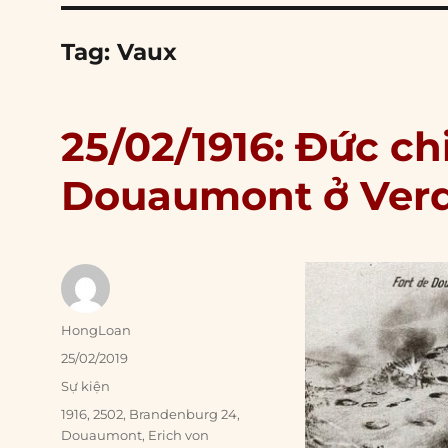
Tag:
Vaux
25/02/1916: Đức c
Douaumont ở Ver
Author
HongLoan
Posted
25/02/2019
on
Categories
Sự kiện
Tags
1916
,
2502
,
Brandenburg 24
,
Douaumont
,
Erich von