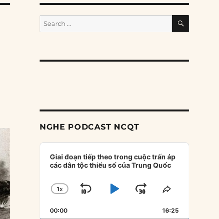
SEARCH
Search
for:
NGHE PODCAST NCQT
Audio
Player
Giai đoạn tiếp theo trong cuộc trấn áp
các dân tộc thiểu số của Trung Quốc
1
X
SKIP
PLAY
JUMP
CHANGE
SHARE
PLAYBACK
THIS
BACKWARD
PAUSE
FORWARD
00:00
RATE
16:25
EPISODE