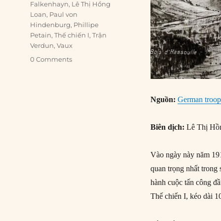
Falkenhayn
,
Lê Thị Hồng
Loan
,
Paul von
Hindenburg
,
Phillipe
Petain
,
Thế chiến I
,
Trận
Verdun
,
Vaux
0 Comments
Nguồn:
German troop
Biên dịch:
Lê Thị Hồ
Vào ngày này năm 191
quan trọng nhất trong
hành cuộc tấn công đầ
Thế chiến I, kéo dài 