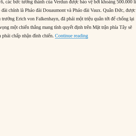
6, các bức tường thành của Verdun được bảo vệ bởi khoảng 500.000 l
o đài chính là Pháo đài Douaumont và Pháo đài Vaux. Quân Đức, được
trưởng Erich von Falkenhayn, đã phái một triệu quân tới để chống lại
 vọng một chiến thắng mang tính quyết định trên Mặt trận phía Tây sẽ
“25/02/1916: Đức chiếm
 phải chấp nhận đình chiến.
Continue reading