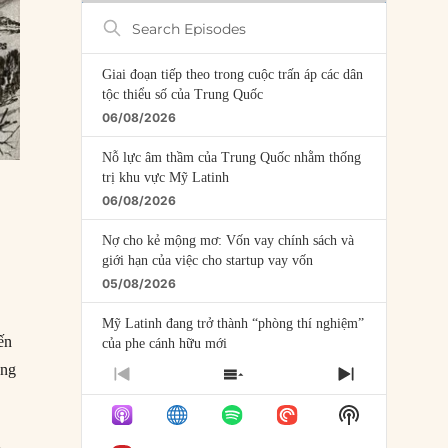
Search
Episodes
Giai đoạn tiếp theo trong cuộc trấn áp các dân
tộc thiểu số của Trung Quốc
06/08/2026
Nỗ lực âm thầm của Trung Quốc nhằm thống
trị khu vực Mỹ Latinh
06/08/2026
Nợ cho kẻ mộng mơ: Vốn vay chính sách và
giới hạn của việc cho startup vay vốn
05/08/2026
Mỹ Latinh đang trở thành “phòng thí nghiệm”
ến
của phe cánh hữu mới
04/08/2026
ong
PREVIOUS
SHOW
NEXT
EPISODE
EPISODES
EPISODE
Tại sao Trung Quốc phủ nhận cuộc gặp với
Show
LIST
Ngoại trưởng Nhật Bản?
Podcast