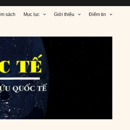
ểm sách
Mục lục
Giới thiệu
Điểm tin