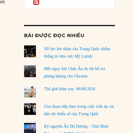
Informatio
04/08/2026
ính
Điểm mù chiến lược của Trump tại Thái Bình
Dương
03/08/2026
 Pháo đài Douaumont ở Verdun”
BÀI ĐƯỢC ĐỌC NHIỀU
Đặt cược vào thất bại: Các quỹ đầu tư mạo
hiểm quốc gia và khía cạnh chính trị của vốn
rủi ro
Nỗ lực âm thầm của Trung Quốc nhằm
02/08/2026
thống trị khu vực Mỹ Latinh
Làm thế nào để kết thúc Chiến tranh Iran?
Mối nguy khi Châu Âu do dự hỗ trợ
01/08/2026
phòng không cho Ukraine
Chiến lược kế tiếp của Bắc Kinh ở Biển Đông
Thế giới hôm nay: 06/08/2026
31/07/2026
Trật tự thế giới mới: Các nước nhỏ sẽ luôn
Giai đoạn tiếp theo trong cuộc trấn áp các
phải chịu đựng?
dân tộc thiểu số của Trung Quốc
30/07/2026
Kỷ nguyên Ấn Độ Dương - Thái Bình
LOAD MORE