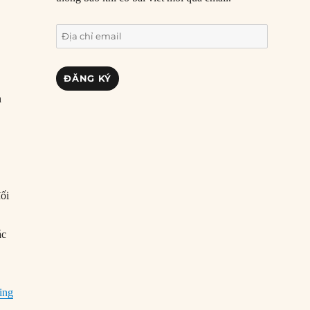
Địa
chỉ
email
ĐĂNG KÝ
n
đối
ác
“21/02/1916: Trận Verdun bắt đầu”
ing