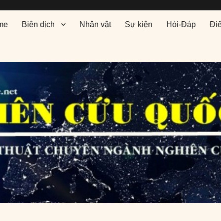
me
Biên dịch
Nhân vật
Sự kiện
Hỏi-Đáp
Đi