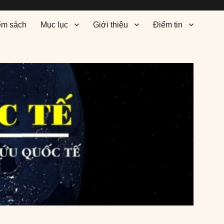
ểm sách
Mục lục
Giới thiệu
Điểm tin