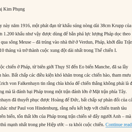
ị Kim Phụng
ày này năm 1916, một phát đạn từ khẩu súng nòng dài 38cm Krupp của
ơn 1.200 khẩu như vậy được dùng để bắn phá lực lượng Pháp dọc theo
km qua sông Meuse – đã trúng vào nhà thờ ở Verdun, Pháp, khởi đầu Trậ
10 tháng và trở thành cuộc xung đột dài nhất trong Thế chiến I.
c chiến ở Pháp, từ biên giới Thụy Sĩ đến Eo biển Manche, đã sa lầy
ến hào. Bất chấp các điều kiện khó khăn trong các chiến hào, tham mưu
rich von Falkenhayn tin rằng chìa khóa để chiến thắng không phải là 
ng mà là đánh bại Pháp trong một trận đánh lớn ở Mặt trận phía Tây.
nhayn đã thuyết phục được Hoàng đế Đức, bất chấp sự phản đối của c
khác như Paul von Hindenburg, rằng nếu kết hợp với chiến tranh tàu
ên biển, tổn thất lớn của Pháp trong trận chiến sẽ đẩy người Anh – mà
 thủ mạnh nhất trong phe Hiệp ước – ra khỏi cuộc chiến.
Continue read