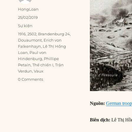
Author
HongLoan
Posted
25/02/2019
on
Categories
Sự kiện
Tags
1916
,
2502
,
Brandenburg 24
,
Douaumont
,
Erich von
Falkenhayn
,
Lê Thị Hồng
Loan
,
Paul von
Hindenburg
,
Phillipe
Petain
,
Thế chiến I
,
Trận
Verdun
,
Vaux
0 Comments
Nguồn:
German troop
Biên dịch:
Lê Thị Hồ