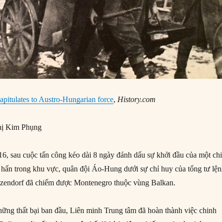
pitulates to Austro-Hungarian force
,
History.com
ị Kim Phụng
, sau cuộc tấn công kéo dài 8 ngày đánh dấu sự khởi đầu của một ch
y hấn trong khu vực, quân đội Áo-Hung dưới sự chỉ huy của tổng tư lệ
zendorf đã chiếm được Montenegro thuộc vùng Balkan.
ững thất bại ban đầu, Liên minh Trung tâm đã hoàn thành việc chinh