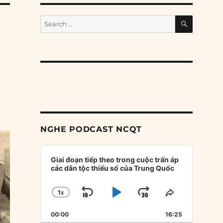
SEARCH
Search
for:
NGHE PODCAST NCQT
Audio
Player
Giai đoạn tiếp theo trong cuộc trấn áp
các dân tộc thiểu số của Trung Quốc
1
X
SKIP
PLAY
JUMP
CHANGE
SHARE
PLAYBACK
THIS
BACKWARD
PAUSE
FORWARD
00:00
RATE
16:25
EPISODE