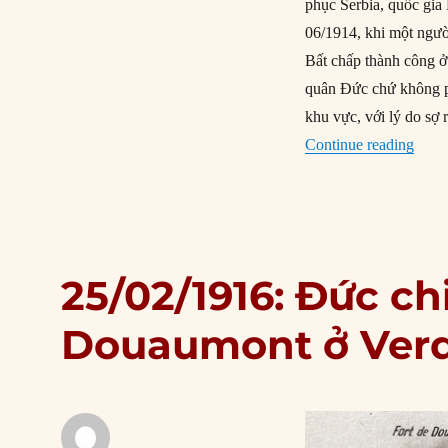
phục Serbia, quốc gia
06/1914, khi một ngườ
Bất chấp thành công ở
quân Đức chứ không ph
khu vực, với lý do sợ
“16/
Continue reading
25/02/1916: Đức c
Douaumont ở Ver