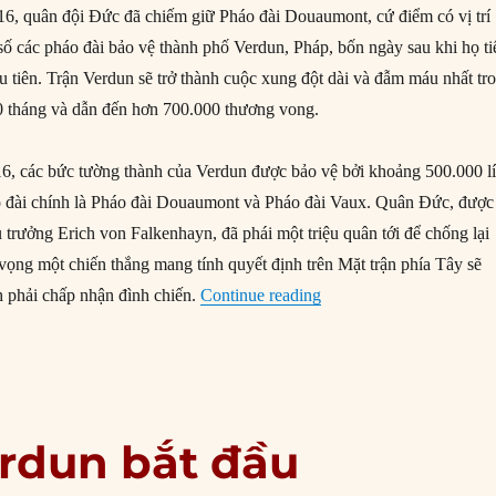
6, quân đội Đức đã chiếm giữ Pháo đài Douaumont, cứ điểm có vị trí
 số các pháo đài bảo vệ thành phố Verdun, Pháp, bốn ngày sau khi họ ti
u tiên. Trận Verdun sẽ trở thành cuộc xung đột dài và đẫm máu nhất tr
10 tháng và dẫn đến hơn 700.000 thương vong.
6, các bức tường thành của Verdun được bảo vệ bởi khoảng 500.000 l
o đài chính là Pháo đài Douaumont và Pháo đài Vaux. Quân Đức, được
trưởng Erich von Falkenhayn, đã phái một triệu quân tới để chống lại
 vọng một chiến thắng mang tính quyết định trên Mặt trận phía Tây sẽ
“25/02/1916: Đức chiếm
 phải chấp nhận đình chiến.
Continue reading
erdun bắt đầu