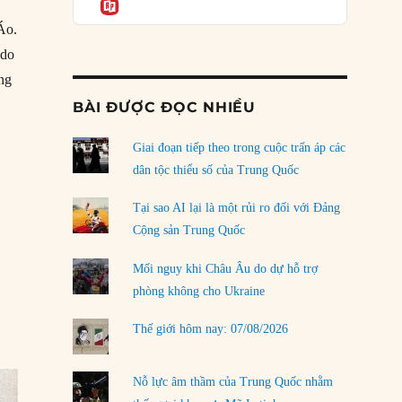
Informatio
04/08/2026
Áo.
Điểm mù chiến lược của Trump tại Thái Bình
 do
Dương
03/08/2026
ng
BÀI ĐƯỢC ĐỌC NHIỀU
Đặt cược vào thất bại: Các quỹ đầu tư mạo
hiểm quốc gia và khía cạnh chính trị của vốn
rủi ro
Giai đoạn tiếp theo trong cuộc trấn áp các
02/08/2026
dân tộc thiểu số của Trung Quốc
Làm thế nào để kết thúc Chiến tranh Iran?
Tại sao AI lại là một rủi ro đối với Đảng
01/08/2026
Cộng sản Trung Quốc
Chiến lược kế tiếp của Bắc Kinh ở Biển Đông
Mối nguy khi Châu Âu do dự hỗ trợ
31/07/2026
phòng không cho Ukraine
Trật tự thế giới mới: Các nước nhỏ sẽ luôn
Thế giới hôm nay: 07/08/2026
phải chịu đựng?
30/07/2026
Nỗ lực âm thầm của Trung Quốc nhằm
LOAD MORE