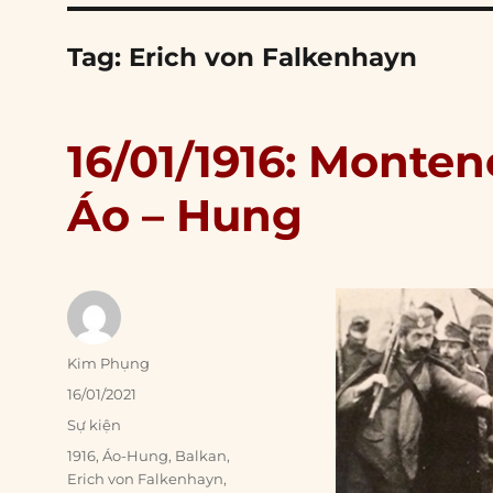
Tag:
Erich von Falkenhayn
16/01/1916: Monte
Áo – Hung
Author
Kim Phụng
Posted
16/01/2021
on
Categories
Sự kiện
Tags
1916
,
Áo-Hung
,
Balkan
,
Erich von Falkenhayn
,