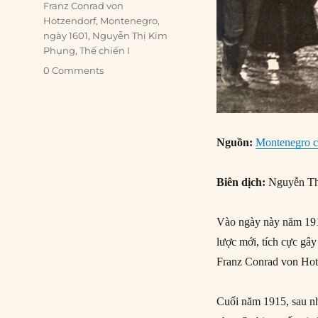
Franz Conrad von
Hotzendorf
,
Montenegro
,
ngày 1601
,
Nguyễn Thị Kim
Phụng
,
Thế chiến I
0 Comments
Nguồn:
Montenegro ca
Biên dịch:
Nguyễn Th
Vào ngày này năm 1916
lược mới, tích cực gâ
Franz Conrad von Hot
Cuối năm 1915, sau nh