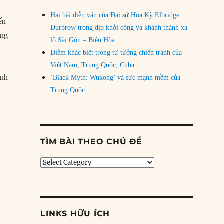
Hai bài diễn văn của Đại sứ Hoa Kỳ Elbridge
ến
Durbrow trong dịp khởi công và khánh thành xa
ong
lộ Sài Gòn – Biên Hòa
Điểm khác biệt trong tư tưởng chiến tranh của
Việt Nam, Trung Quốc, Cuba
ính
‘Black Myth: Wukong’ và sức mạnh mềm của
Trung Quốc
 Pháo đài Douaumont ở Verdun”
TÌM BÀI THEO CHỦ ĐỀ
Tìm
bài
theo
chủ
đề
LINKS HỮU ÍCH