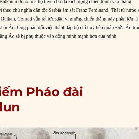
 Balkan mới nổi mà họ tuyên bố đã kích động chiến tranh vào tháng
i theo chủ nghĩa dân tộc Serbia ám sát Franz Ferdinand, Thái tử nước 
 Balkan, Conrad vẫn rất tức giận vì những chiến thắng này phần lớn là
ải Áo. Ông phản đối việc thành lập bộ chỉ huy liên quân Đức-Áo tro
 rằng Áo sẽ bị phụ thuộc vào đồng minh mạnh hơn của mình.
01/1916: Montenegro đầu hàng quân Áo – Hung”
hiếm Pháo đài
dun