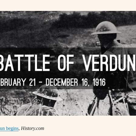
dun begins
,
History.com