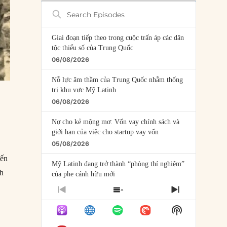
Search
Episodes
Giai đoạn tiếp theo trong cuộc trấn áp các dân
tộc thiểu số của Trung Quốc
06/08/2026
Nỗ lực âm thầm của Trung Quốc nhằm thống
trị khu vực Mỹ Latinh
06/08/2026
Nợ cho kẻ mộng mơ: Vốn vay chính sách và
giới hạn của việc cho startup vay vốn
05/08/2026
iến
Mỹ Latinh đang trở thành “phòng thí nghiệm”
nh
của phe cánh hữu mới
04/08/2026
PREVIOUS
SHOW
NEXT
EPISODE
EPISODES
EPISODE
Tại sao Trung Quốc phủ nhận cuộc gặp với
Show
LIST
Ngoại trưởng Nhật Bản?
Podcast