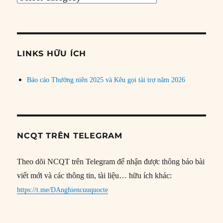
bài
theo
chủ
đề
LINKS HỮU ÍCH
Báo cáo Thường niên 2025 và Kêu gọi tài trợ năm 2026
NCQT TRÊN TELEGRAM
Theo dõi NCQT trên Telegram để nhận được thông báo bài
viết mới và các thông tin, tài liệu… hữu ích khác:
https://t.me/DAnghiencuuquocte