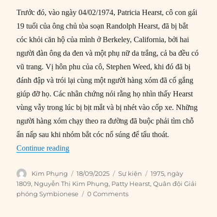
Trước đó, vào ngày 04/02/1974, Patricia Hearst, cô con gái
19 tuổi của ông chủ tòa soạn Randolph Hearst, đã bị bắt
cóc khỏi căn hộ của mình ở Berkeley, California, bởi hai
người đàn ông da đen và một phụ nữ da trắng, cả ba đều có
vũ trang. Vị hôn phu của cô, Stephen Weed, khi đó đã bị
đánh đập và trói lại cùng một người hàng xóm đã cố gắng
giúp đỡ họ. Các nhân chứng nói rằng họ nhìn thấy Hearst
vùng vẫy trong lúc bị bịt mắt và bị nhét vào cốp xe. Những
người hàng xóm chạy theo ra đường đã buộc phải tìm chỗ
ẩn nấp sau khi nhóm bắt cóc nổ súng để tẩu thoát.
“18/09/1975: Patty Hearst bị bắt”
Continue reading
Author
Posted
Categories
Tags
Kim Phụng
18/09/2025
Sự kiện
1975
,
ngày
on
1809
,
Nguyễn Thị Kim Phụng
,
Patty Hearst
,
Quân đội Giải
phóng Symbionese
0 Comments