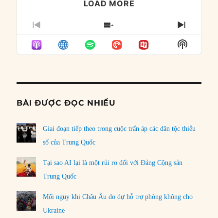
LOAD MORE
PREVIOUS
SHOW
NEXT
EPISODE
EPISODES
EPISO
Show
LIST
Podcast
Informat
BÀI ĐƯỢC ĐỌC NHIỀU
Giai đoạn tiếp theo trong cuộc trấn áp các dân tộc thiểu
số của Trung Quốc
Tại sao AI lại là một rủi ro đối với Đảng Cộng sản
Trung Quốc
Mối nguy khi Châu Âu do dự hỗ trợ phòng không cho
Ukraine