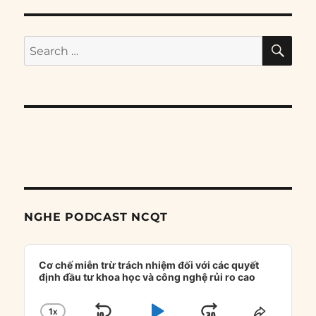
SE
Search
for:
NGHE PODCAST NCQT
Audio
Player
Cơ chế miễn trừ trách nhiệm đối với các quyết
định đầu tư khoa học và công nghệ rủi ro cao
1
X