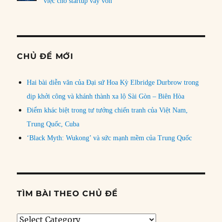
việc cho startup vay vốn
CHỦ ĐỀ MỚI
Hai bài diễn văn của Đại sứ Hoa Kỳ Elbridge Durbrow trong
dịp khởi công và khánh thành xa lộ Sài Gòn – Biên Hòa
Điểm khác biệt trong tư tưởng chiến tranh của Việt Nam,
Trung Quốc, Cuba
‘Black Myth: Wukong’ và sức mạnh mềm của Trung Quốc
TÌM BÀI THEO CHỦ ĐỀ
Tìm