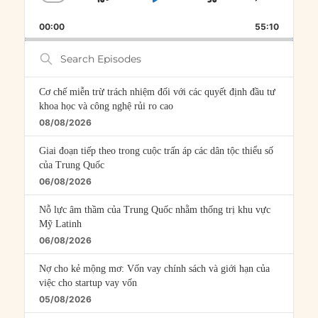
SKIP
PLAY
JUMP
CHANGE
SHARE
PLAYBACK
THIS
BACKWARD
PAUSE
FORWARD
00:00
RATE
55:10
EPISOD
Search
Episodes
Cơ chế miễn trừ trách nhiệm đối với các quyết định đầu tư
khoa học và công nghệ rủi ro cao
08/08/2026
Giai đoạn tiếp theo trong cuộc trấn áp các dân tộc thiểu số
của Trung Quốc
06/08/2026
Nỗ lực âm thầm của Trung Quốc nhằm thống trị khu vực
Mỹ Latinh
06/08/2026
Nợ cho kẻ mộng mơ: Vốn vay chính sách và giới hạn của
việc cho startup vay vốn
05/08/2026