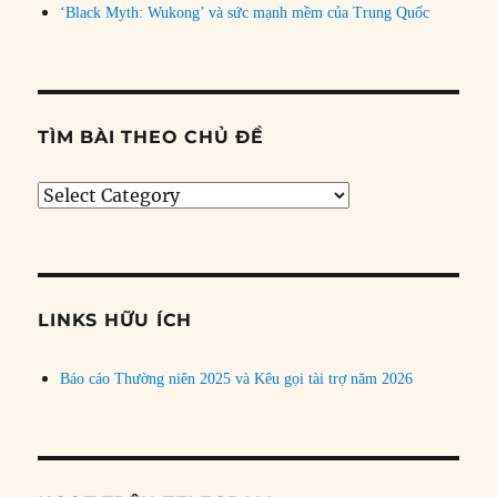
‘Black Myth: Wukong’ và sức mạnh mềm của Trung Quốc
TÌM BÀI THEO CHỦ ĐỀ
Tìm
bài
theo
chủ
đề
LINKS HỮU ÍCH
Báo cáo Thường niên 2025 và Kêu gọi tài trợ năm 2026