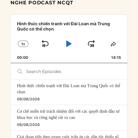
NGHE PODCAST NCQT
Audio
Player
Hình thức chiến tranh với Đài Loan mà Trung
Quốc có thể chọn
1
X
SKIP
PLAY
JUMP
CHANGE
SHARE
PLAYBACK
THIS
BACKWARD
PAUSE
FORWARD
00:00
RATE
14:15
EPISOD
Search
Episodes
Hình thức chiến tranh với Đài Loan mà Trung Quốc có thể
chọn
09/08/2026
Cơ chế miễn trừ trách nhiệm đối với các quyết định đầu tư
khoa học và công nghệ rủi ro cao
08/08/2026
Giai đoạn tiếp theo trong cuộc trấn áp các dân tộc thiểu số