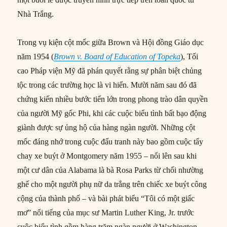
Nhà Trắng.
Trong vụ kiện cột mốc giữa Brown và Hội đồng Giáo dục
năm 1954 (
Brown v. Board of Education of Topeka
), Tối
cao Pháp viện Mỹ đã phán quyết rằng sự phân biệt chủng
tộc trong các trường học là vi hiến. Mười năm sau đó đã
chứng kiến nhiều bước tiến lớn trong phong trào dân quyền
của người Mỹ gốc Phi, khi các cuộc biểu tình bất bạo động
giành được sự ủng hộ của hàng ngàn người. Những cột
mốc đáng nhớ trong cuộc đấu tranh này bao gồm cuộc tẩy
chay xe buýt ở Montgomery năm 1955 – nổi lên sau khi
một cư dân của Alabama là bà Rosa Parks từ chối nhường
ghế cho một người phụ nữ da trắng trên chiếc xe buýt công
cộng của thành phố – và bài phát biểu “Tôi có một giấc
mơ” nổi tiếng của mục sư Martin Luther King, Jr. trước
cuộc biểu tình gồm hàng trăm ngàn người ở Washington,