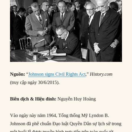
Nguồn:
“
Johnson signs Civil Rights Act
,”
History.com
(truy cập ngày 30/6/2015).
Biên dịch & Hiệu đính:
Nguyễn Huy Hoàng
Vào ngày này năm 1964, Tổng thống Mỹ Lyndon B.
Johnson đã phê chuẩn Đạo luật Quyền Dân sự lịch sử trong
một buổi lễ được truyền hình trực tiếp trên toàn quốc từ