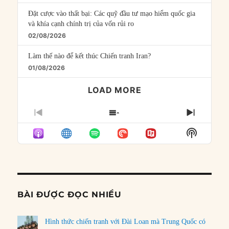
Đặt cược vào thất bại: Các quỹ đầu tư mạo hiểm quốc gia
và khía cạnh chính trị của vốn rủi ro
02/08/2026
Làm thế nào để kết thúc Chiến tranh Iran?
01/08/2026
LOAD MORE
PREVIOUS
SHOW
NEXT
EPISODE
EPISODES
EPISO
Show
LIST
Podcast
Informat
BÀI ĐƯỢC ĐỌC NHIỀU
Hình thức chiến tranh với Đài Loan mà Trung Quốc có