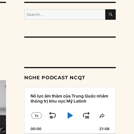
SEARCH
Search
for:
NGHE PODCAST NCQT
Audio
Player
Nỗ lực âm thầm của Trung Quốc nhằm
thống trị khu vực Mỹ Latinh
1
X
SKIP
PLAY
JUMP
CHANGE
SHARE
PLAYBACK
THIS
BACKWARD
PAUSE
FORWARD
00:00
RATE
21:08
EPISODE