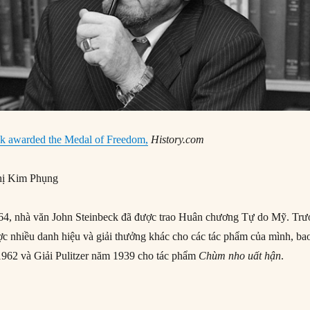
ck awarded the Medal of Freedom,
History.com
ị Kim Phụng
4, nhà văn John Steinbeck đã được trao Huân chương Tự do Mỹ. Trư
c nhiều danh hiệu và giải thưởng khác cho các tác phẩm của mình, ba
962 và Giải Pulitzer năm 1939 cho tác phẩm
Chùm nho uất hận
.
09/1964: John Steinbeck được trao Huân chương Tự do”