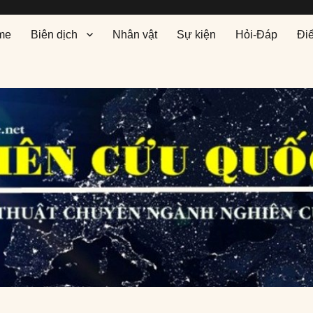
me
Biên dịch
Nhân vật
Sự kiện
Hỏi-Đáp
Đi