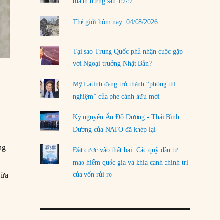
thanh trừng sau 1979
Thế giới hôm nay: 04/08/2026
Tại sao Trung Quốc phủ nhận cuộc gặp
với Ngoại trưởng Nhật Bản?
Mỹ Latinh đang trở thành “phòng thí
nghiệm” của phe cánh hữu mới
Kỷ nguyên Ấn Độ Dương - Thái Bình
Dương của NATO đã khép lại
ng
Đặt cược vào thất bại: Các quỹ đầu tư
ủ
mạo hiểm quốc gia và khía cạnh chính trị
hừa
của vốn rủi ro
ổng thống của Đảng Dân chủ”