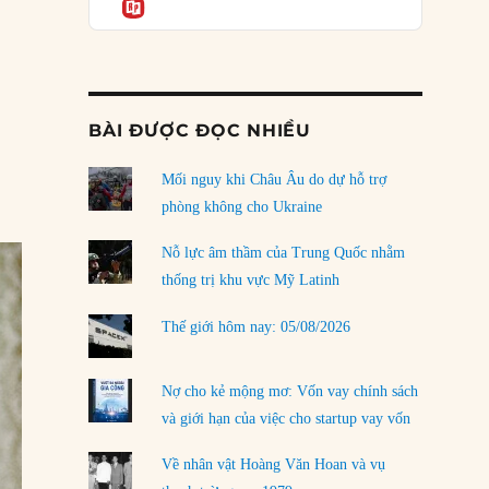
Informatio
03/08/2026
Đặt cược vào thất bại: Các quỹ đầu tư mạo
hiểm quốc gia và khía cạnh chính trị của vốn
rủi ro
02/08/2026
BÀI ĐƯỢC ĐỌC NHIỀU
Làm thế nào để kết thúc Chiến tranh Iran?
Mối nguy khi Châu Âu do dự hỗ trợ
01/08/2026
phòng không cho Ukraine
Chiến lược kế tiếp của Bắc Kinh ở Biển Đông
31/07/2026
Nỗ lực âm thầm của Trung Quốc nhằm
thống trị khu vực Mỹ Latinh
Trật tự thế giới mới: Các nước nhỏ sẽ luôn
phải chịu đựng?
Thế giới hôm nay: 05/08/2026
30/07/2026
Tập tìm cách chôn vùi bê bối chấn động vòng
Nợ cho kẻ mộng mơ: Vốn vay chính sách
tròn thân cận của mình
và giới hạn của việc cho startup vay vốn
29/07/2026
Về nhân vật Hoàng Văn Hoan và vụ
LOAD MORE