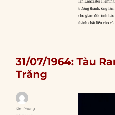
Ian Lancaster Fleming
trưởng thành, ông làm 
cho giám đốc tình báo 
thành chất liệu cho cá
31/07/1964: Tàu R
Trăng
Author
Kim Phụng