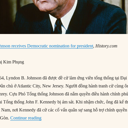
nson receives Democratic nomination for president
,
History.com
ị Kim Phụng
4, Lyndon B. Johnson đã được đề cử làm ứng viên tổng thống tại Đại
n chủ ở Atlantic City, New Jersey. Người đồng hành tranh cử cùng ô
hrey. Cựu Phó Tổng thống Johnson đã nắm quyền điều hành chính ph
hi Tổng thống John F. Kennedy bị ám sát. Khi nhậm chức, ông đã kế t
 Nam, nơi Kennedy đã cử các cố vấn quân sự sang hỗ trợ chính quyền
“26/08/1964: Lyndon B. Johnson nhận đề cử t
i Gòn.
Continue reading