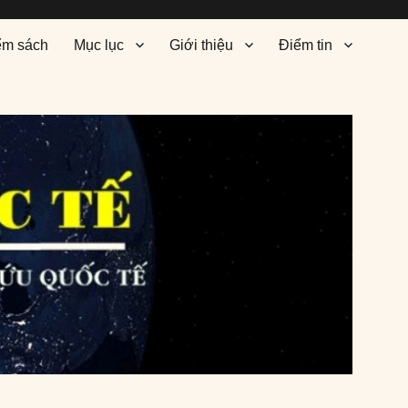
ểm sách
Mục lục
Giới thiệu
Điểm tin