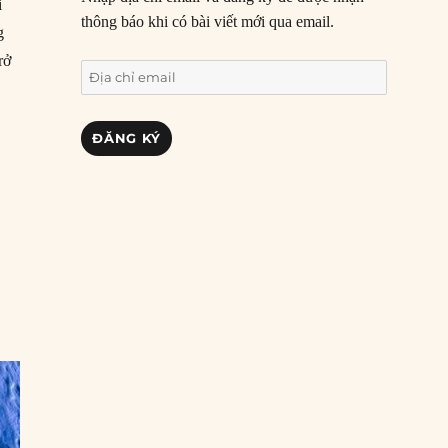
i
thông báo khi có bài viết mới qua email.
g
rở
Địa
s Bond, Ian Fleming, qua đời”
chỉ
email
ĐĂNG KÝ