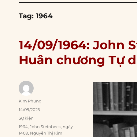
Tag:
1964
14/09/1964: John 
Huân chương Tự d
Author
Kim Phụng
Posted
14/09/2025
on
Categories
Sự kiện
Tags
1964
,
John Steinbeck
,
ngày
1409
,
Nguyễn Thị Kim