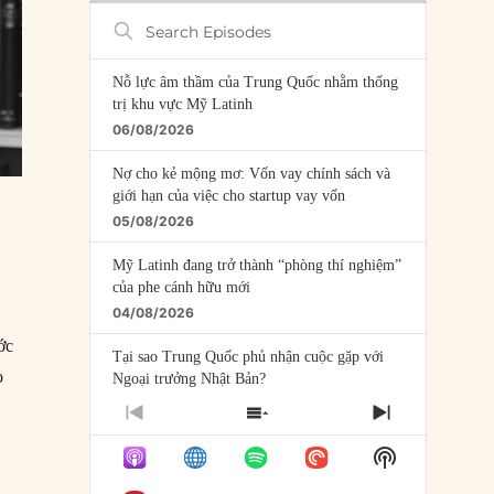
Search
Episodes
Nỗ lực âm thầm của Trung Quốc nhằm thống
trị khu vực Mỹ Latinh
06/08/2026
Nợ cho kẻ mộng mơ: Vốn vay chính sách và
giới hạn của việc cho startup vay vốn
05/08/2026
Mỹ Latinh đang trở thành “phòng thí nghiệm”
của phe cánh hữu mới
04/08/2026
ớc
Tại sao Trung Quốc phủ nhận cuộc gặp với
o
Ngoại trưởng Nhật Bản?
04/08/2026
PREVIOUS
SHOW
NEXT
EPISODE
EPISODES
EPISODE
Điểm mù chiến lược của Trump tại Thái Bình
Show
LIST
Dương
Podcast