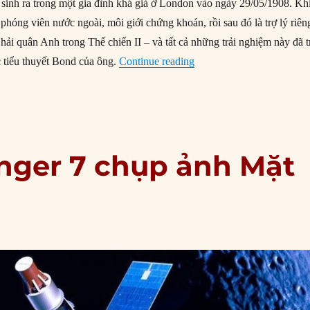
 sinh ra trong một gia đình khá giả ở London vào ngày 29/05/1908. Kh
phóng viên nước ngoài, môi giới chứng khoán, rồi sau đó là trợ lý riên
hải quân Anh trong Thế chiến II – và tất cả những trải nghiệm này đã t
“12/08/1964: Tác giả Jame
c tiểu thuyết Bond của ông.
Continue reading
anger 7 chụp ảnh Mặt