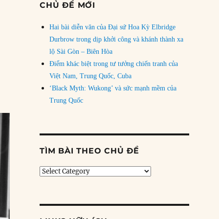
CHỦ ĐỀ MỚI
Hai bài diễn văn của Đại sứ Hoa Kỳ Elbridge
Durbrow trong dịp khởi công và khánh thành xa
lộ Sài Gòn – Biên Hòa
Điểm khác biệt trong tư tưởng chiến tranh của
Việt Nam, Trung Quốc, Cuba
‘Black Myth: Wukong’ và sức mạnh mềm của
Trung Quốc
TÌM BÀI THEO CHỦ ĐỀ
Tìm
bài
theo
chủ
đề