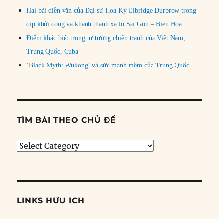
Hai bài diễn văn của Đại sứ Hoa Kỳ Elbridge Durbrow trong
dịp khởi công và khánh thành xa lộ Sài Gòn – Biên Hòa
Điểm khác biệt trong tư tưởng chiến tranh của Việt Nam,
Trung Quốc, Cuba
‘Black Myth: Wukong’ và sức mạnh mềm của Trung Quốc
TÌM BÀI THEO CHỦ ĐỀ
Tìm
bài
theo
chủ
đề
LINKS HỮU ÍCH