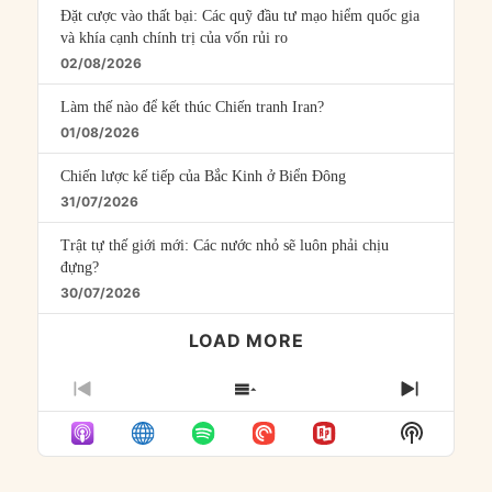
Đặt cược vào thất bại: Các quỹ đầu tư mạo hiểm quốc gia
và khía cạnh chính trị của vốn rủi ro
02/08/2026
Làm thế nào để kết thúc Chiến tranh Iran?
01/08/2026
Chiến lược kế tiếp của Bắc Kinh ở Biển Đông
31/07/2026
Trật tự thế giới mới: Các nước nhỏ sẽ luôn phải chịu
đựng?
30/07/2026
LOAD MORE
PREVIOUS
SHOW
NEXT
EPISODE
EPISODES
EPISO
Show
LIST
Podcast
Informat