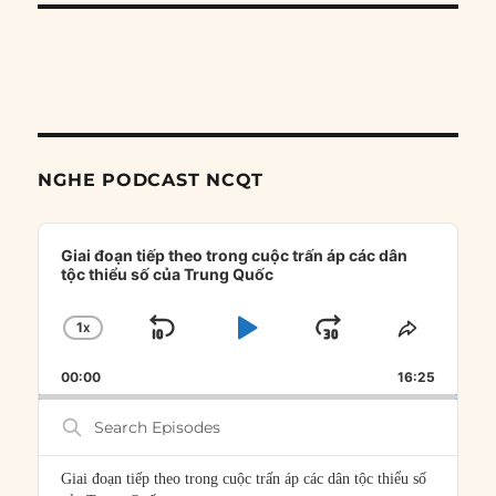
NGHE PODCAST NCQT
Audio
Player
Giai đoạn tiếp theo trong cuộc trấn áp các dân
tộc thiểu số của Trung Quốc
1
X
SKIP
PLAY
JUMP
CHANGE
SHARE
PLAYBACK
THIS
BACKWARD
PAUSE
FORWARD
00:00
RATE
16:25
EPISOD
Search
Episodes
Giai đoạn tiếp theo trong cuộc trấn áp các dân tộc thiểu số