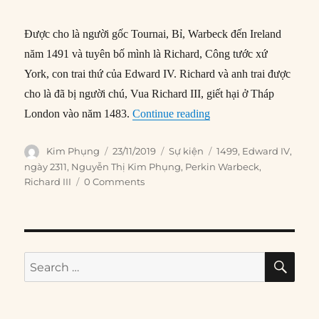
Được cho là người gốc Tournai, Bỉ, Warbeck đến Ireland
năm 1491 và tuyên bố mình là Richard, Công tước xứ
York, con trai thứ của Edward IV. Richard và anh trai được
cho là đã bị người chú, Vua Richard III, giết hại ở Tháp
“23/11/1499: Hoàng tử 
London vào năm 1483.
Continue reading
Author
Posted
Categories
Tags
Kim Phụng
23/11/2019
Sự kiện
1499
,
Edward IV
,
on
ngày 2311
,
Nguyễn Thị Kim Phụng
,
Perkin Warbeck
,
Richard III
0 Comments
SE
Search
for: