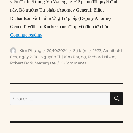
viên đặc biệt trong Vụ Watergate. Để phản đối quyết định
này, Bộ trưởng Tư pháp (Attorney General) Elliot
Richardson và Thứ trưởng Tư pháp (Deputy Attorney
General) William Ruckelshaus đã quyết định từ chức.
“20/10/1973: Công tố viên đặc biệt trong Vụ Wat
Continue reading
Author
Posted
Categories
Tags
Kim Phụng
20/10/2024
Sự kiện
1973
,
Archibald
on
Cox
,
ngày 2010
,
Nguyễn Thị Kim Phụng
,
Richard Nixon
,
Robert Bork
,
Watergate
0 Comments
SE
Search
for: