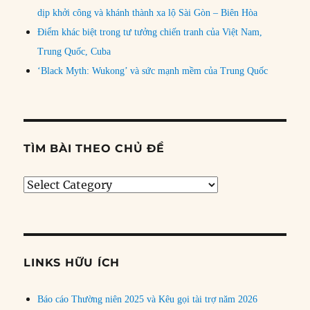
dịp khởi công và khánh thành xa lộ Sài Gòn – Biên Hòa
Điểm khác biệt trong tư tưởng chiến tranh của Việt Nam,
Trung Quốc, Cuba
‘Black Myth: Wukong’ và sức mạnh mềm của Trung Quốc
TÌM BÀI THEO CHỦ ĐỀ
Tìm
bài
theo
chủ
đề
LINKS HỮU ÍCH
Báo cáo Thường niên 2025 và Kêu gọi tài trợ năm 2026