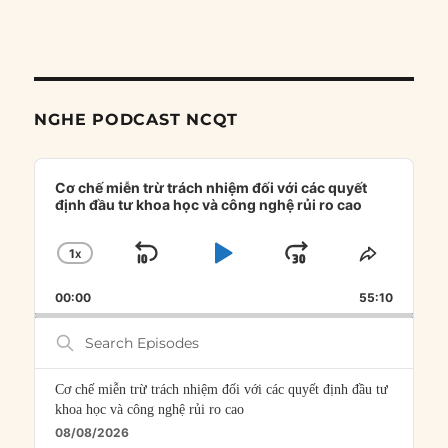
NGHE PODCAST NCQT
Audio
Player
Cơ chế miễn trừ trách nhiệm đối với các quyết
định đầu tư khoa học và công nghệ rủi ro cao
1
X
SKIP
PLAY
JUMP
CHANGE
SHARE
PLAYBACK
THIS
BACKWARD
PAUSE
FORWARD
00:00
RATE
55:10
EPISOD
Search
Episodes
Cơ chế miễn trừ trách nhiệm đối với các quyết định đầu tư
khoa học và công nghệ rủi ro cao
08/08/2026