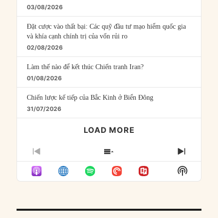
03/08/2026
Đặt cược vào thất bại: Các quỹ đầu tư mạo hiểm quốc gia
và khía cạnh chính trị của vốn rủi ro
02/08/2026
Làm thế nào để kết thúc Chiến tranh Iran?
01/08/2026
Chiến lược kế tiếp của Bắc Kinh ở Biển Đông
31/07/2026
LOAD MORE
PREVIOUS
SHOW
NEXT
EPISODE
EPISODES
EPISO
Show
LIST
Podcast
Informat