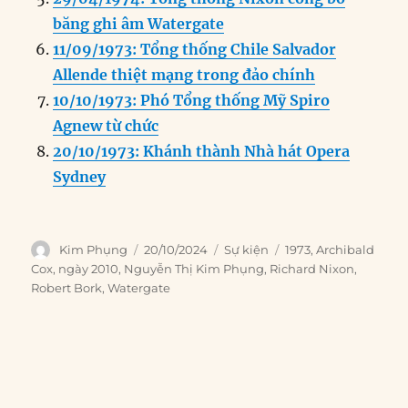
băng ghi âm Watergate
11/09/1973: Tổng thống Chile Salvador
Allende thiệt mạng trong đảo chính
10/10/1973: Phó Tổng thống Mỹ Spiro
Agnew từ chức
20/10/1973: Khánh thành Nhà hát Opera
Sydney
Author
Posted
Categories
Tags
Kim Phụng
20/10/2024
Sự kiện
1973
,
Archibald
on
Cox
,
ngày 2010
,
Nguyễn Thị Kim Phụng
,
Richard Nixon
,
Robert Bork
,
Watergate