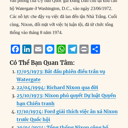
văn phòng của Ủy ban Quốc gia Đảng Dân chủ tại khu căn
hộ Watergate ở Washington, D.C., vào ngày 23/06/1972.
Các nỗ lực che đậy vụ việc đã lan đến tận Nhà Trắng. Cuối
cùng, Nixon, đối mặt với việc bị luận tội, đã từ chức tổng
thống vào tháng 8 năm 1974.
F
Li
E
M
W
T
P
S
a
n
m
e
h
el
ri
h
Có Thể Bạn Quan Tâm:
c
k
ai
ss
at
e
n
a
17/05/1973: Bắt đầu phiên điều trần vụ
e
e
l
e
s
g
t
re
Watergate
b
d
n
A
r
22/04/1994: Richard Nixon qua đời
o
I
g
p
a
25/10/1973: Nixon phủ quyết Dự luật Quyền
o
n
er
p
m
hạn Chiến tranh
k
17/10/1974: Ford giải thích việc ân xá Nixon
trước Quốc hội
29/04/1974: Tổng thống Nixon công bố