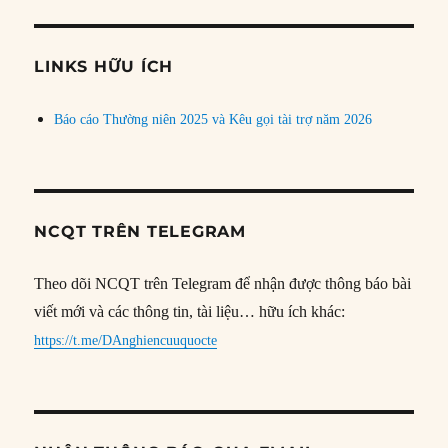
theo
chủ
đề
LINKS HỮU ÍCH
Báo cáo Thường niên 2025 và Kêu gọi tài trợ năm 2026
NCQT TRÊN TELEGRAM
Theo dõi NCQT trên Telegram để nhận được thông báo bài
viết mới và các thông tin, tài liệu… hữu ích khác:
https://t.me/DAnghiencuuquocte