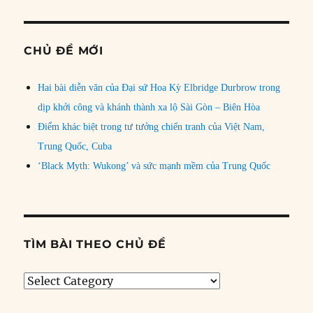
CHỦ ĐỀ MỚI
Hai bài diễn văn của Đại sứ Hoa Kỳ Elbridge Durbrow trong
dịp khởi công và khánh thành xa lộ Sài Gòn – Biên Hòa
Điểm khác biệt trong tư tưởng chiến tranh của Việt Nam,
Trung Quốc, Cuba
‘Black Myth: Wukong’ và sức mạnh mềm của Trung Quốc
TÌM BÀI THEO CHỦ ĐỀ
Tìm
bài