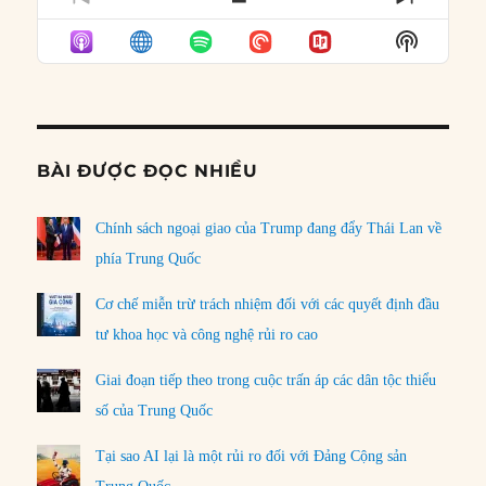
PREVIOUS
SHOW
NEXT
EPISODE
EPISODES
EPISO
Show
LIST
Podcast
Informat
BÀI ĐƯỢC ĐỌC NHIỀU
Chính sách ngoại giao của Trump đang đẩy Thái Lan về
phía Trung Quốc
Cơ chế miễn trừ trách nhiệm đối với các quyết định đầu
tư khoa học và công nghệ rủi ro cao
Giai đoạn tiếp theo trong cuộc trấn áp các dân tộc thiểu
số của Trung Quốc
Tại sao AI lại là một rủi ro đối với Đảng Cộng sản