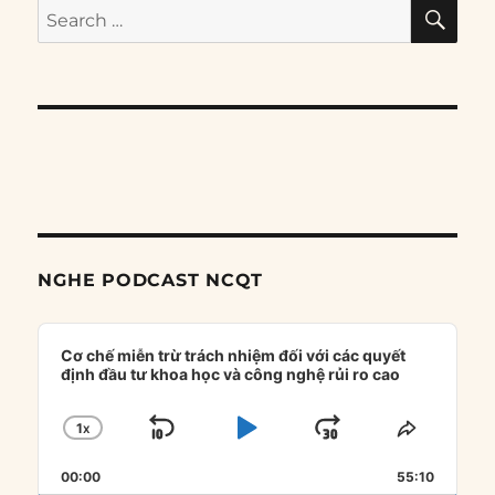
SE
Search
for:
NGHE PODCAST NCQT
Audio
Player
Cơ chế miễn trừ trách nhiệm đối với các quyết
định đầu tư khoa học và công nghệ rủi ro cao
1
X
SKIP
PLAY
JUMP
CHANGE
SHARE
PLAYBACK
THIS
BACKWARD
PAUSE
FORWARD
00:00
RATE
55:10
EPISOD