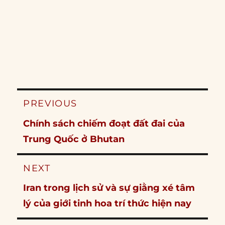
Post
PREVIOUS
navigation
Previous
Chính sách chiếm đoạt đất đai của
post:
Trung Quốc ở Bhutan
NEXT
Next
Iran trong lịch sử và sự giằng xé tâm
post:
lý của giới tinh hoa trí thức hiện nay