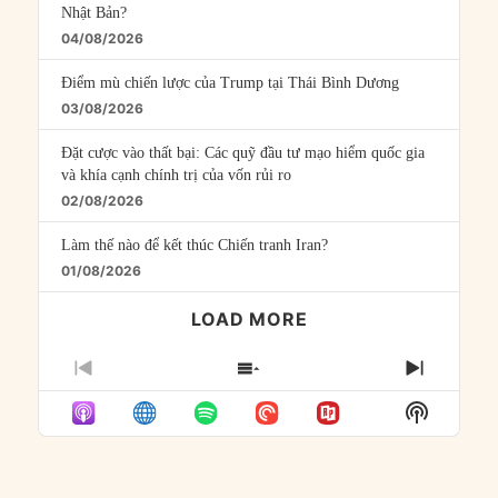
Nhật Bản?
04/08/2026
Điểm mù chiến lược của Trump tại Thái Bình Dương
03/08/2026
Đặt cược vào thất bại: Các quỹ đầu tư mạo hiểm quốc gia
và khía cạnh chính trị của vốn rủi ro
02/08/2026
Làm thế nào để kết thúc Chiến tranh Iran?
01/08/2026
LOAD MORE
PREVIOUS
SHOW
NEXT
EPISODE
EPISODES
EPISO
Show
LIST
Podcast
Informat