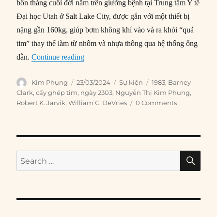
bốn tháng cuối đời nằm trên giường bệnh tại Trung tâm Y tế
Đại học Utah ở Salt Lake City, được gắn với một thiết bị
nặng gần 160kg, giúp bơm không khí vào và ra khỏi “quả
tim” thay thế làm từ nhôm và nhựa thông qua hệ thống ống
“23/03/1983: Bệnh nhân được cấy ghép tim 
dẫn.
Continue reading
Author
Posted
Categories
Tags
Kim Phụng
23/03/2024
Sự kiện
1983
,
Barney
on
Clark
,
cấy ghép tim
,
ngày 2303
,
Nguyễn Thị Kim Phụng
,
Robert K. Jarvik
,
William C. DeVries
0 Comments
SE
Search
for: