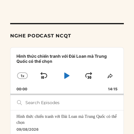
NGHE PODCAST NCQT
Audio
Player
Hình thức chiến tranh với Đài Loan mà Trung
Quốc có thể chọn
1
X
SKIP
PLAY
JUMP
CHANGE
SHARE
PLAYBACK
THIS
BACKWARD
PAUSE
FORWARD
00:00
RATE
14:15
EPISOD
Search
Episodes
Hình thức chiến tranh với Đài Loan mà Trung Quốc có thể
chọn
09/08/2026