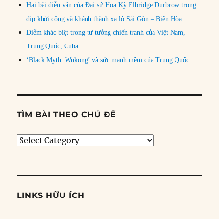
Hai bài diễn văn của Đại sứ Hoa Kỳ Elbridge Durbrow trong
dịp khởi công và khánh thành xa lộ Sài Gòn – Biên Hòa
Điểm khác biệt trong tư tưởng chiến tranh của Việt Nam,
Trung Quốc, Cuba
‘Black Myth: Wukong’ và sức mạnh mềm của Trung Quốc
TÌM BÀI THEO CHỦ ĐỀ
Tìm
bài
theo
chủ
đề
LINKS HỮU ÍCH