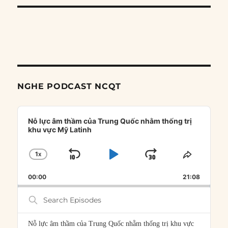
NGHE PODCAST NCQT
Audio
Player
Nỗ lực âm thầm của Trung Quốc nhằm thống trị
khu vực Mỹ Latinh
1
X
SKIP
PLAY
JUMP
CHANGE
SHARE
PLAYBACK
THIS
BACKWARD
PAUSE
FORWARD
00:00
RATE
21:08
EPISOD
Search
Episodes
Nỗ lực âm thầm của Trung Quốc nhằm thống trị khu vực