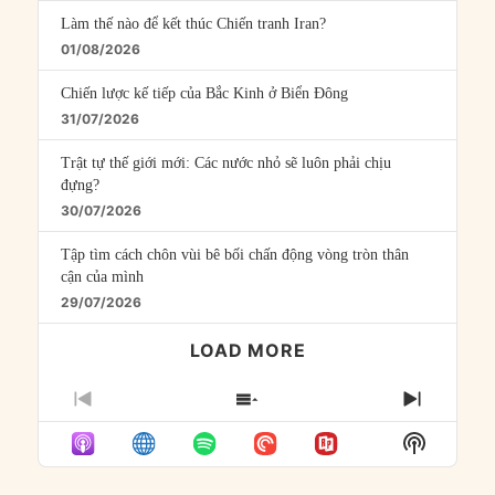
Làm thế nào để kết thúc Chiến tranh Iran?
01/08/2026
Chiến lược kế tiếp của Bắc Kinh ở Biển Đông
31/07/2026
Trật tự thế giới mới: Các nước nhỏ sẽ luôn phải chịu
đựng?
30/07/2026
Tập tìm cách chôn vùi bê bối chấn động vòng tròn thân
cận của mình
29/07/2026
LOAD MORE
PREVIOUS
SHOW
NEXT
EPISODE
EPISODES
EPISO
Show
LIST
Podcast
Informat