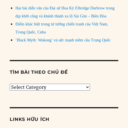
Hai bài diễn văn của Đại sứ Hoa Kỳ Elbridge Durbrow trong
dịp khởi công và khánh thành xa lộ Sài Gòn – Biên Hòa
Điểm khác biệt trong tư tưởng chiến tranh của Việt Nam,
Trung Quốc, Cuba
‘Black Myth: Wukong’ và sức mạnh mềm của Trung Quốc
TÌM BÀI THEO CHỦ ĐỀ
Tìm
bài
theo
chủ
đề
LINKS HỮU ÍCH