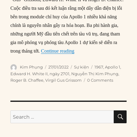
Cuộc điều tra sau đó kết luận rằng một dây dẫn điện bị lỗi
bên trong module chỉ huy của Apollo 1 nhiều khả năng
chính là nguyên nhân gây ra hỏa hoạn. Ba phi hành gia,
những người Mỹ đầu tiên chết trên tàu vũ trụ, đang tham
gia mô phỏng vụ phóng tàu Apollo 1 dự kiến sẽ diễn ra
“27/01/1967: Ba phi hành gia th
trong tháng tới.
Continue reading
Author
Posted
Categories
Tags
Kim Phụng
27/01/2022
Sự kiện
1967
,
Apollo 1
,
on
Edward H. White II
,
ngày 2701
,
Nguyễn Thị Kim Phụng
,
Roger B. Chaffee
,
Virgil Gus Grissom
0 Comments
SE
Search
for: