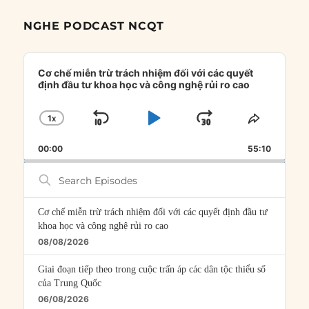
NGHE PODCAST NCQT
Audio
Player
Cơ chế miễn trừ trách nhiệm đối với các quyết
định đầu tư khoa học và công nghệ rủi ro cao
1
X
SKIP
PLAY
JUMP
CHANGE
SHARE
PLAYBACK
THIS
BACKWARD
PAUSE
FORWARD
00:00
RATE
55:10
EPISOD
Search
Episodes
Cơ chế miễn trừ trách nhiệm đối với các quyết định đầu tư
khoa học và công nghệ rủi ro cao
08/08/2026
Giai đoạn tiếp theo trong cuộc trấn áp các dân tộc thiểu số
của Trung Quốc
06/08/2026