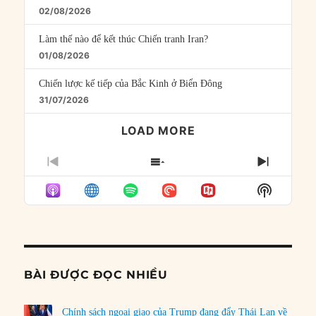
02/08/2026
Làm thế nào để kết thúc Chiến tranh Iran?
01/08/2026
Chiến lược kế tiếp của Bắc Kinh ở Biển Đông
31/07/2026
LOAD MORE
PREVIOUS
SHOW
NEXT
EPISODE
EPISODES
EPISO
Show
LIST
Podcast
Informat
BÀI ĐƯỢC ĐỌC NHIỀU
Chính sách ngoại giao của Trump đang đẩy Thái Lan về