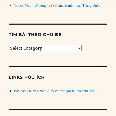
‘Black Myth: Wukong’ và sức mạnh mềm của Trung Quốc
TÌM BÀI THEO CHỦ ĐỀ
Tìm
bài
theo
chủ
đề
LINKS HỮU ÍCH
Báo cáo Thường niên 2025 và Kêu gọi tài trợ năm 2026