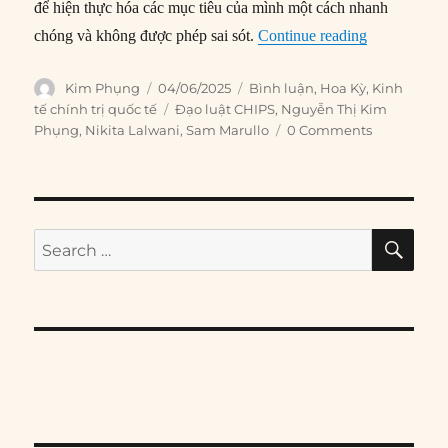
để hiện thực hóa các mục tiêu của mình một cách nhanh
“Chính sách 
chóng và không được phép sai sót.
Continue reading
Author
Posted
Categories
Kim Phụng
04/06/2025
Bình luận
,
Hoa Kỳ
,
Kinh
on
Tags
tế chính trị quốc tế
Đạo luật CHIPS
,
Nguyễn Thị Kim
Phụng
,
Nikita Lalwani
,
Sam Marullo
0 Comments
SE
Search
for: