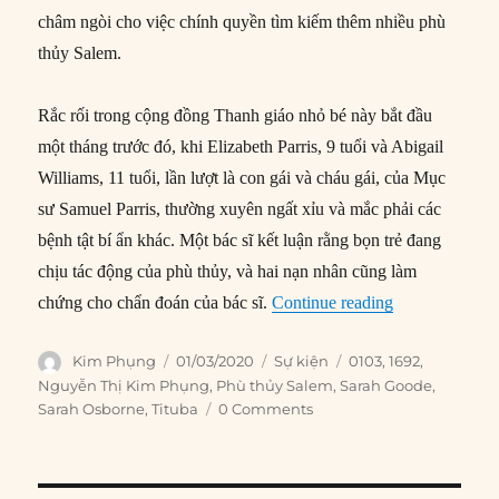
châm ngòi cho việc chính quyền tìm kiếm thêm nhiều phù
thủy Salem.
Rắc rối trong cộng đồng Thanh giáo nhỏ bé này bắt đầu
một tháng trước đó, khi Elizabeth Parris, 9 tuổi và Abigail
Williams, 11 tuổi, lần lượt là con gái và cháu gái, của Mục
sư Samuel Parris, thường xuyên ngất xỉu và mắc phải các
bệnh tật bí ẩn khác. Một bác sĩ kết luận rằng bọn trẻ đang
chịu tác động của phù thủy, và hai nạn nhân cũng làm
“01/03/1692: C
chứng cho chẩn đoán của bác sĩ.
Continue reading
Author
Posted
Categories
Tags
Kim Phụng
01/03/2020
Sự kiện
0103
,
1692
,
on
Nguyễn Thị Kim Phụng
,
Phù thủy Salem
,
Sarah Goode
,
Sarah Osborne
,
Tituba
0 Comments