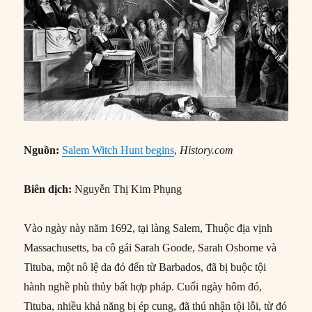
Nguồn:
Salem Witch Hunt begins
,
History.com
Biên dịch:
Nguyễn Thị Kim Phụng
Vào ngày này năm 1692, tại làng Salem, Thuộc địa vịnh
Massachusetts, ba cô gái Sarah Goode, Sarah Osborne và
Tituba, một nô lệ da đỏ đến từ Barbados, đã bị buộc tội
hành nghề phù thủy bất hợp pháp. Cuối ngày hôm đó,
Tituba, nhiều khả năng bị ép cung, đã thú nhận tội lỗi, từ đó