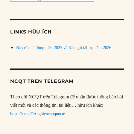
bài
theo
chủ
đề
LINKS HỮU ÍCH
Báo cáo Thường niên 2025 và Kêu gọi tài trợ năm 2026
NCQT TRÊN TELEGRAM
Theo dõi NCQT trên Telegram để nhận được thông báo bài
viết mới và các thông tin, tài liệu… hữu ích khác:
https://t.me/DAnghiencuuquocte