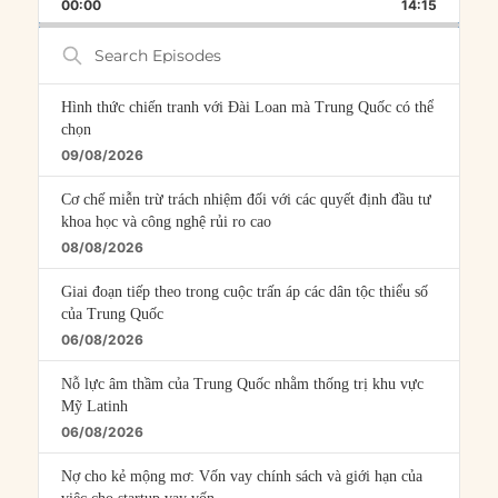
BACKWARD
PAUSE
FORWARD
00:00
RATE
14:15
EPISOD
Search
Episodes
Hình thức chiến tranh với Đài Loan mà Trung Quốc có thể
chọn
09/08/2026
Cơ chế miễn trừ trách nhiệm đối với các quyết định đầu tư
khoa học và công nghệ rủi ro cao
08/08/2026
Giai đoạn tiếp theo trong cuộc trấn áp các dân tộc thiểu số
của Trung Quốc
06/08/2026
Nỗ lực âm thầm của Trung Quốc nhằm thống trị khu vực
Mỹ Latinh
06/08/2026
Nợ cho kẻ mộng mơ: Vốn vay chính sách và giới hạn của