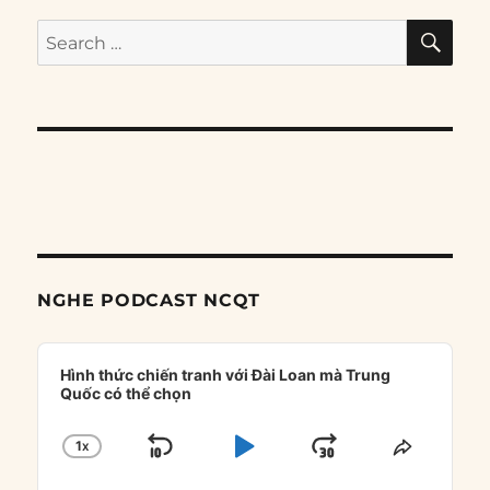
SE
Search
for:
NGHE PODCAST NCQT
Audio
Player
Hình thức chiến tranh với Đài Loan mà Trung
Quốc có thể chọn
1
X
SKIP
PLAY
JUMP
CHANGE
SHARE
PLAYBACK
THIS