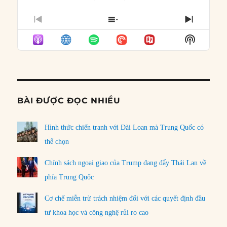
PREVIOUS
SHOW
NEXT
EPISODE
EPISODES
EPISO
Show
LIST
Podcast
Informat
BÀI ĐƯỢC ĐỌC NHIỀU
Hình thức chiến tranh với Đài Loan mà Trung Quốc có
thể chọn
Chính sách ngoại giao của Trump đang đẩy Thái Lan về
phía Trung Quốc
Cơ chế miễn trừ trách nhiệm đối với các quyết định đầu
tư khoa học và công nghệ rủi ro cao