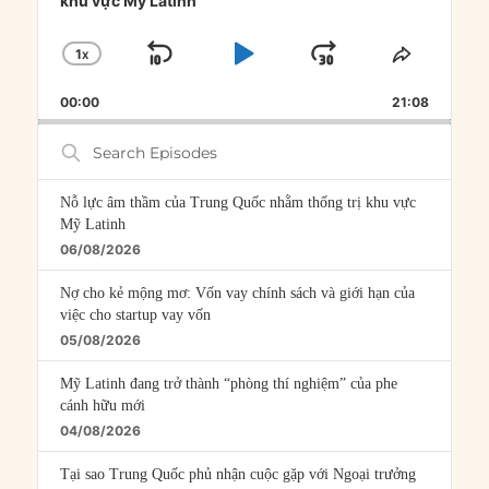
khu vực Mỹ Latinh
1
X
SKIP
PLAY
JUMP
CHANGE
SHARE
PLAYBACK
THIS
BACKWARD
PAUSE
FORWARD
00:00
RATE
21:08
EPISOD
Search
Episodes
Nỗ lực âm thầm của Trung Quốc nhằm thống trị khu vực
Mỹ Latinh
06/08/2026
Nợ cho kẻ mộng mơ: Vốn vay chính sách và giới hạn của
việc cho startup vay vốn
05/08/2026
Mỹ Latinh đang trở thành “phòng thí nghiệm” của phe
cánh hữu mới
04/08/2026
Tại sao Trung Quốc phủ nhận cuộc gặp với Ngoại trưởng