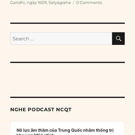
Gandhi
,
ngày 1609
,
Satyagraha
0 Comments
SE
Search
for:
NGHE PODCAST NCQT
Audio
Player
Nỗ lực âm thầm của Trung Quốc nhằm thống trị