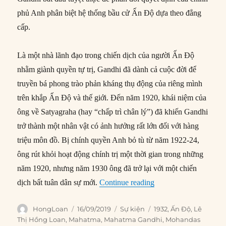
phủ Anh phân biệt hệ thống bầu cử Ấn Độ dựa theo đẳng
cấp.
Là một nhà lãnh đạo trong chiến dịch của người Ấn Độ
nhằm giành quyền tự trị, Gandhi đã dành cả cuộc đời để
truyền bá phong trào phản kháng thụ động của riêng mình
trên khắp Ấn Độ và thế giới. Đến năm 1920, khái niệm của
ông về Satyagraha (hay “chấp trì chân lý”) đã khiến Gandhi
trở thành một nhân vật có ảnh hưởng rất lớn đối với hàng
triệu môn đồ. Bị chính quyền Anh bỏ tù từ năm 1922-24,
ông rút khỏi hoạt động chính trị một thời gian trong những
năm 1920, nhưng năm 1930 ông đã trở lại với một chiến
“16/09/1932: Gandhi t
dịch bất tuân dân sự mới.
Continue reading
Author
Posted
Categories
Tags
HongLoan
16/09/2019
Sự kiện
1932
,
Ấn Độ
,
Lê
on
Thị Hồng Loan
,
Mahatma
,
Mahatma Gandhi
,
Mohandas