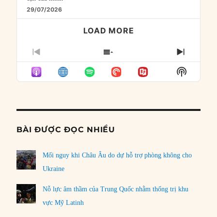
29/07/2026
LOAD MORE
PREVIOUS
SHOW
NEXT
EPISODE
EPISODES
EPISO
Show
LIST
Podcast
Informat
BÀI ĐƯỢC ĐỌC NHIỀU
Mối nguy khi Châu Âu do dự hỗ trợ phòng không cho
Ukraine
Nỗ lực âm thầm của Trung Quốc nhằm thống trị khu
vực Mỹ Latinh