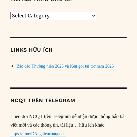
Tìm
bài
theo
chủ
đề
LINKS HỮU ÍCH
Báo cáo Thường niên 2025 và Kêu gọi tài trợ năm 2026
NCQT TRÊN TELEGRAM
Theo dõi NCQT trên Telegram để nhận được thông báo bài
viết mới và các thông tin, tài liệu… hữu ích khác:
https://t.me/DAnghiencuuquocte