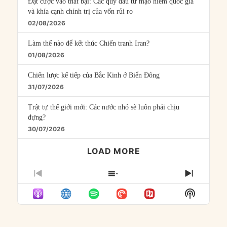
Đặt cược vào thất bại: Các quỹ đầu tư mạo hiểm quốc gia
và khía cạnh chính trị của vốn rủi ro
02/08/2026
Làm thế nào để kết thúc Chiến tranh Iran?
01/08/2026
Chiến lược kế tiếp của Bắc Kinh ở Biển Đông
31/07/2026
Trật tự thế giới mới: Các nước nhỏ sẽ luôn phải chịu
đựng?
30/07/2026
LOAD MORE
PREVIOUS
SHOW
NEXT
EPISODE
EPISODES
EPISO
Show
LIST
Podcast
Informat