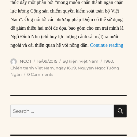
thúc đẩy một phần bởi “mong muốn chân thành ngăn chặn
lực lượng Cộng sản chiếm quyền kiểm soát toàn bộ Việt
Nam”. Ông nói tới các phương pháp Diệm có thể sử dụng
để giảm thiểu hai mối đe dọa, bao gồm cho em trai mình là
Ngô Đình Nhu (chỉ huy lực lượng cảnh sát mật) ra nước
“16/09
ngoài và cải thiện quan hệ với nông dân.
Continue reading
Author
Posted
Categories
Tags
NCQT
16/09/2015
Sự kiện
,
Việt Nam
1960
,
on
Chiến tranh Việt Nam
,
ngày 1609
,
Nguyễn Ngọc Tường
Ngân
0 Comments
SE
Search
for: