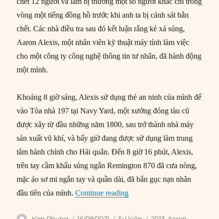
chết 12 người và làm bị thương một số người khác chỉ trong
vòng một tiếng đồng hồ trước khi anh ta bị cảnh sát bắn
chết. Các nhà điều tra sau đó kết luận rằng kẻ xả súng,
Aaron Alexis, một nhân viên kỹ thuật máy tính làm việc
cho một công ty công nghệ thông tin tư nhân, đã hành động
một mình.
Khoảng 8 giờ sáng, Alexis sử dụng thẻ an ninh của mình để
vào Tòa nhà 197 tại Navy Yard, một xưởng đóng tàu cũ
được xây từ đầu những năm 1800, sau trở thành nhà máy
sản xuất vũ khí, và bấy giờ đang được sử dụng làm trung
tâm hành chính cho Hải quân. Đến 8 giờ 16 phút, Alexis,
trên tay cầm khẩu súng ngắn Remington 870 đã cưa nòng,
mặc áo sơ mi ngắn tay và quần dài, đã bắn gục nạn nhân
“16/09/2013: Tay súng giết 1
đầu tiên của mình.
Continue reading
Author
Posted
Categories
Tags
Kim Phụng
16/09/2021
Sự kiện
2013
,
Aaron