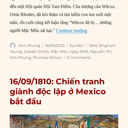
đến một Hội quán Hội Tam Điểm. Cha dượng của Wilcox,
Orrin Rhodes, đã hỏi thăm và tìm kiếm con trai suốt một
tuần, rồi cuối cùng kết luận rằng “Wilcox đã bị… những
“16/09/1845: Phineas 
người Mặc Môn sát hại.”
Continue reading
Author
Posted
Categories
Tags
Kim Phụng
16/09/2025
Sự kiện
1845
,
Brigham
on
Young
,
Joseph Smith
,
Mặc Môn
,
ngày 1609
,
Nguyễn Thị
Kim Phụng
,
Phineas Wilcox
0 Comments
16/09/1810: Chiến tranh
giành độc lập ở Mexico
bắt đầu