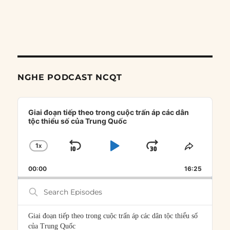
NGHE PODCAST NCQT
Audio
Player
Giai đoạn tiếp theo trong cuộc trấn áp các dân
tộc thiểu số của Trung Quốc
1
X
SKIP
PLAY
JUMP
CHANGE
SHARE
PLAYBACK
THIS
BACKWARD
PAUSE
FORWARD
00:00
RATE
16:25
EPISOD
Search
Episodes
Giai đoạn tiếp theo trong cuộc trấn áp các dân tộc thiểu số
của Trung Quốc