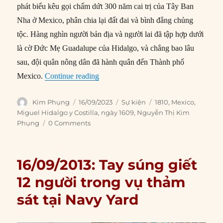
phát biểu kêu gọi chấm dứt 300 năm cai trị của Tây Ban
Nha ở Mexico, phân chia lại đất đai và bình đẳng chủng
tộc. Hàng nghìn người bản địa và người lai đã tập hợp dưới
là cờ Đức Mẹ Guadalupe của Hidalgo, và chẳng bao lâu
sau, đội quân nông dân đã hành quân đến Thành phố
“16/09/1810: Chiến tranh giành độc lậ
Mexico.
Continue reading
Author
Posted
Categories
Tags
Kim Phụng
16/09/2023
Sự kiện
1810
,
Mexico
,
on
Miguel Hidalgo y Costilla
,
ngày 1609
,
Nguyễn Thị Kim
Phụng
0 Comments
16/09/2013: Tay súng giết
12 người trong vụ thảm
sát tại Navy Yard