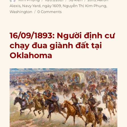
on
Alexis
,
Navy Yard
,
ngày 1609
,
Nguyễn Thị Kim Phụng
,
Washington
0 Comments
16/09/1893: Người định cư
chạy đua giành đất tại
Oklahoma