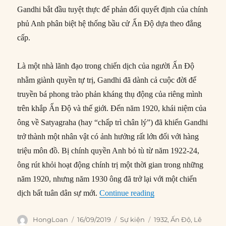
Gandhi bắt đầu tuyệt thực để phản đối quyết định của chính
phủ Anh phân biệt hệ thống bầu cử Ấn Độ dựa theo đẳng
cấp.
Là một nhà lãnh đạo trong chiến dịch của người Ấn Độ
nhằm giành quyền tự trị, Gandhi đã dành cả cuộc đời để
truyền bá phong trào phản kháng thụ động của riêng mình
trên khắp Ấn Độ và thế giới. Đến năm 1920, khái niệm của
ông về Satyagraha (hay “chấp trì chân lý”) đã khiến Gandhi
trở thành một nhân vật có ảnh hưởng rất lớn đối với hàng
triệu môn đồ. Bị chính quyền Anh bỏ tù từ năm 1922-24,
ông rút khỏi hoạt động chính trị một thời gian trong những
năm 1920, nhưng năm 1930 ông đã trở lại với một chiến
“16/09/1932: Gandhi t
dịch bất tuân dân sự mới.
Continue reading
Author
Posted
Categories
Tags
HongLoan
16/09/2019
Sự kiện
1932
,
Ấn Độ
,
Lê