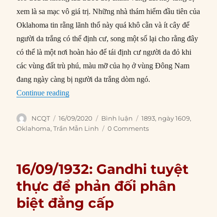
xem là sa mạc vô giá trị. Những nhà thám hiểm đầu tiên của
Oklahoma tin rằng lãnh thổ này quá khô cằn và ít cây để
người da trắng có thể định cư, song một số lại cho rằng đây
có thể là một nơi hoàn hảo để tái định cư người da đỏ khi
các vùng đất trù phú, màu mỡ của họ ở vùng Đông Nam
đang ngày càng bị người da trắng dòm ngó.
“16/09/1893: Người định cư chạy đua giành đất
Continue reading
Author
Posted
Categories
Tags
NCQT
16/09/2020
Bình luận
1893
,
ngày 1609
,
on
Oklahoma
,
Trần Mẫn Linh
0 Comments
16/09/1932: Gandhi tuyệt
thực để phản đối phân
biệt đẳng cấp