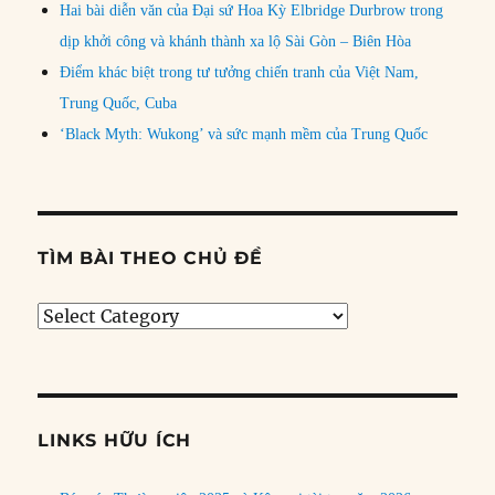
Hai bài diễn văn của Đại sứ Hoa Kỳ Elbridge Durbrow trong
dịp khởi công và khánh thành xa lộ Sài Gòn – Biên Hòa
Điểm khác biệt trong tư tưởng chiến tranh của Việt Nam,
Trung Quốc, Cuba
‘Black Myth: Wukong’ và sức mạnh mềm của Trung Quốc
TÌM BÀI THEO CHỦ ĐỀ
Tìm
bài
theo
chủ
đề
LINKS HỮU ÍCH