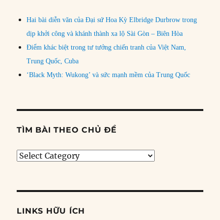
Hai bài diễn văn của Đại sứ Hoa Kỳ Elbridge Durbrow trong
dịp khởi công và khánh thành xa lộ Sài Gòn – Biên Hòa
Điểm khác biệt trong tư tưởng chiến tranh của Việt Nam,
Trung Quốc, Cuba
‘Black Myth: Wukong’ và sức mạnh mềm của Trung Quốc
TÌM BÀI THEO CHỦ ĐỀ
Tìm
bài
theo
chủ
đề
LINKS HỮU ÍCH