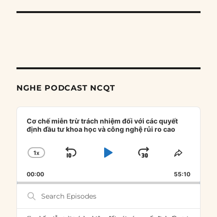
NGHE PODCAST NCQT
Audio
Player
Cơ chế miễn trừ trách nhiệm đối với các quyết
định đầu tư khoa học và công nghệ rủi ro cao
1
X
SKIP
PLAY
JUMP
CHANGE
SHARE
PLAYBACK
THIS
BACKWARD
PAUSE
FORWARD
00:00
RATE
55:10
EPISOD
Search
Episodes