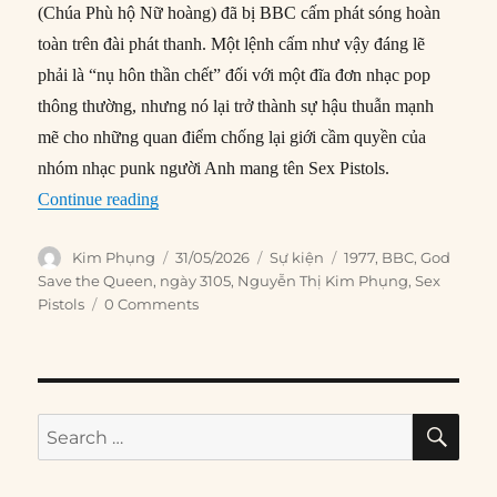
(Chúa Phù hộ Nữ hoàng) đã bị BBC cấm phát sóng hoàn
toàn trên đài phát thanh. Một lệnh cấm như vậy đáng lẽ
phải là “nụ hôn thần chết” đối với một đĩa đơn nhạc pop
thông thường, nhưng nó lại trở thành sự hậu thuẫn mạnh
mẽ cho những quan điểm chống lại giới cầm quyền của
nhóm nhạc punk người Anh mang tên Sex Pistols.
“31/05/1977: BBC cấm phát sóng ca khúc “God 
Continue reading
Author
Posted
Categories
Tags
Kim Phụng
31/05/2026
Sự kiện
1977
,
BBC
,
God
on
Save the Queen
,
ngày 3105
,
Nguyễn Thị Kim Phụng
,
Sex
Pistols
0 Comments
SE
Search
for: