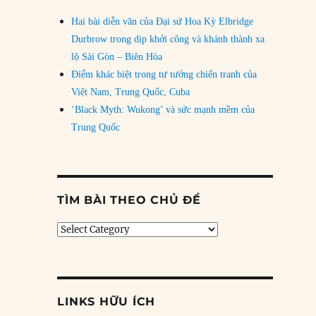
Hai bài diễn văn của Đại sứ Hoa Kỳ Elbridge
Durbrow trong dịp khởi công và khánh thành xa
lộ Sài Gòn – Biên Hòa
Điểm khác biệt trong tư tưởng chiến tranh của
Việt Nam, Trung Quốc, Cuba
‘Black Myth: Wukong’ và sức mạnh mềm của
Trung Quốc
TÌM BÀI THEO CHỦ ĐỀ
Tìm
bài
theo
chủ
đề
LINKS HỮU ÍCH