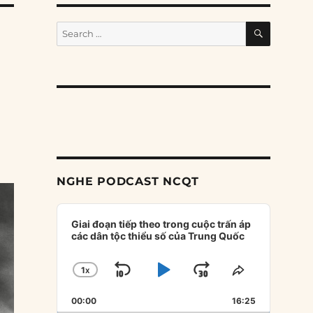
SEARCH
Search
for:
NGHE PODCAST NCQT
Audio
Player
Giai đoạn tiếp theo trong cuộc trấn áp
các dân tộc thiểu số của Trung Quốc
1
X
SKIP
PLAY
JUMP
CHANGE
SHARE
PLAYBACK
THIS
BACKWARD
PAUSE
FORWARD
00:00
RATE
16:25
EPISODE