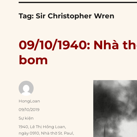
Tag:
Sir Christopher Wren
09/10/1940: Nhà th
bom
Author
HongLoan
Posted
09/10/2019
on
Categories
Sự kiện
Tags
1940
,
Lê Thị Hồng Loan
,
ngày 0910
,
Nhà thờ St. Paul
,