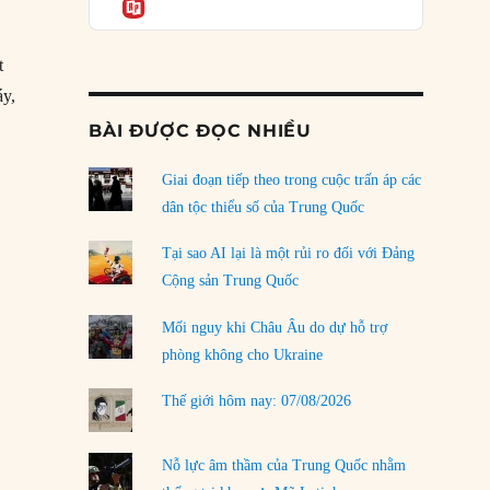
Informatio
04/08/2026
Điểm mù chiến lược của Trump tại Thái Bình
t
Dương
03/08/2026
áy,
10/1940: Nhà thờ St. Paul bị đánh bom”
BÀI ĐƯỢC ĐỌC NHIỀU
Đặt cược vào thất bại: Các quỹ đầu tư mạo
hiểm quốc gia và khía cạnh chính trị của vốn
rủi ro
Giai đoạn tiếp theo trong cuộc trấn áp các
02/08/2026
dân tộc thiểu số của Trung Quốc
Làm thế nào để kết thúc Chiến tranh Iran?
Tại sao AI lại là một rủi ro đối với Đảng
01/08/2026
Cộng sản Trung Quốc
Chiến lược kế tiếp của Bắc Kinh ở Biển Đông
Mối nguy khi Châu Âu do dự hỗ trợ
31/07/2026
phòng không cho Ukraine
Trật tự thế giới mới: Các nước nhỏ sẽ luôn
Thế giới hôm nay: 07/08/2026
phải chịu đựng?
30/07/2026
Nỗ lực âm thầm của Trung Quốc nhằm
LOAD MORE