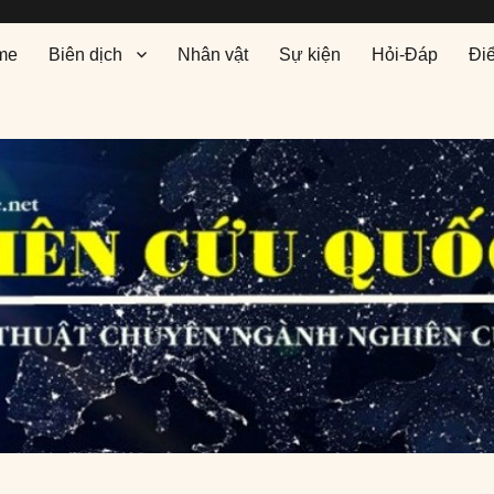
me
Biên dịch
Nhân vật
Sự kiện
Hỏi-Đáp
Đi