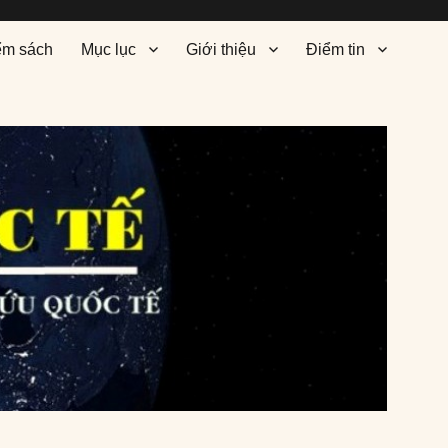
ểm sách
Mục lục
Giới thiệu
Điểm tin