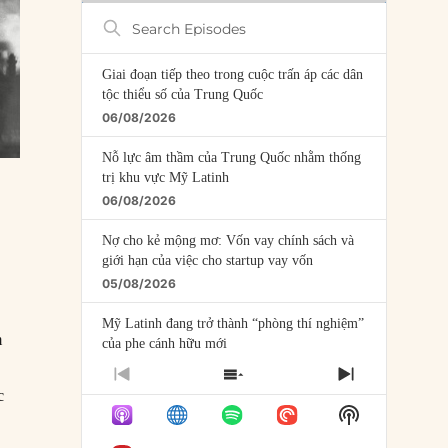
Search
Episodes
Giai đoạn tiếp theo trong cuộc trấn áp các dân
tộc thiểu số của Trung Quốc
06/08/2026
Nỗ lực âm thầm của Trung Quốc nhằm thống
trị khu vực Mỹ Latinh
06/08/2026
Nợ cho kẻ mộng mơ: Vốn vay chính sách và
giới hạn của việc cho startup vay vốn
05/08/2026
Mỹ Latinh đang trở thành “phòng thí nghiệm”
m
của phe cánh hữu mới
04/08/2026
PREVIOUS
SHOW
NEXT
c
EPISODE
EPISODES
EPISODE
Tại sao Trung Quốc phủ nhận cuộc gặp với
Show
LIST
Ngoại trưởng Nhật Bản?
Podcast