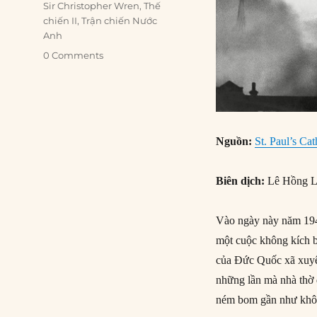
Sir Christopher Wren
,
Thế
chiến II
,
Trận chiến Nước
Anh
0 Comments
Nguồn:
St. Paul’s Ca
Biên dịch:
Lê Hồng L
Vào ngày này năm 194
một cuộc không kích 
của Đức Quốc xã xuyên
những lần mà nhà thờ đ
ném bom gần như khô