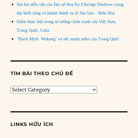
Hai bài diễn văn của Đại sứ Hoa Kỳ Elbridge Durbrow trong
dịp khởi công và khánh thành xa lộ Sài Gòn – Biên Hòa
Điểm khác biệt trong tư tưởng chiến tranh của Việt Nam,
Trung Quốc, Cuba
‘Black Myth: Wukong’ và sức mạnh mềm của Trung Quốc
TÌM BÀI THEO CHỦ ĐỀ
Tìm
bài
theo
chủ
đề
LINKS HỮU ÍCH