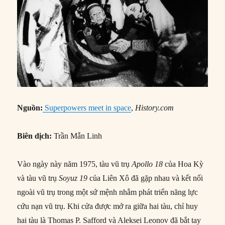
Nguồn:
Superpowers meet in space
,
History.com
Biên dịch:
Trần Mẫn Linh
Vào ngày này năm 1975, tàu vũ trụ
Apollo 18
của Hoa Kỳ
và tàu vũ trụ
Soyuz 19
của Liên Xô đã gặp nhau và kết nối
ngoài vũ trụ trong một sứ mệnh nhằm phát triển năng lực
cứu nạn vũ trụ. Khi cửa được mở ra giữa hai tàu, chỉ huy
hai tàu là Thomas P. Safford và Aleksei Leonov đã bắt tay