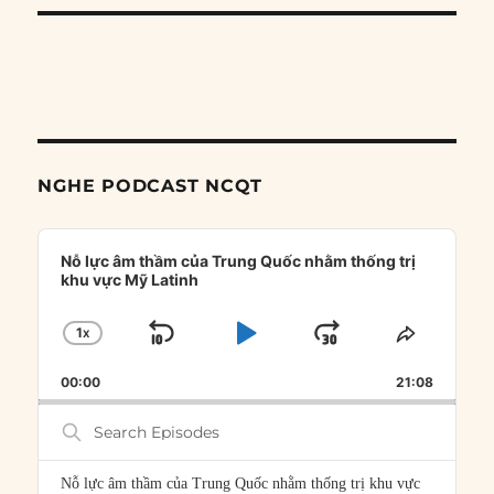
NGHE PODCAST NCQT
Audio
Player
Nỗ lực âm thầm của Trung Quốc nhằm thống trị
khu vực Mỹ Latinh
1
X
SKIP
PLAY
JUMP
CHANGE
SHARE
PLAYBACK
THIS
BACKWARD
PAUSE
FORWARD
00:00
RATE
21:08
EPISOD
Search
Episodes
Nỗ lực âm thầm của Trung Quốc nhằm thống trị khu vực