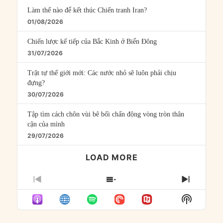
Làm thế nào để kết thúc Chiến tranh Iran?
01/08/2026
Chiến lược kế tiếp của Bắc Kinh ở Biển Đông
31/07/2026
Trật tự thế giới mới: Các nước nhỏ sẽ luôn phải chịu
đựng?
30/07/2026
Tập tìm cách chôn vùi bê bối chấn động vòng tròn thân
cận của mình
29/07/2026
LOAD MORE
PREVIOUS
SHOW
NEXT
EPISODE
EPISODES
EPISO
Show
LIST
Podcast
Informat