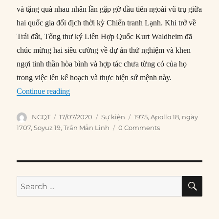
và tặng quà nhau nhân lần gặp gỡ đầu tiên ngoài vũ trụ giữa
hai quốc gia đối địch thời kỳ Chiến tranh Lạnh. Khi trở về
Trái đất, Tổng thư ký Liên Hợp Quốc Kurt Waldheim đã
chúc mừng hai siêu cường về dự án thử nghiệm và khen
ngợi tinh thần hòa bình và hợp tác chưa từng có của họ
trong việc lên kế hoạch và thực hiện sứ mệnh này.
“17/07/1975: Hoa Kỳ và Liên Xô gặp nhau ngoà
Continue reading
Author
Posted
Categories
Tags
NCQT
17/07/2020
Sự kiện
1975
,
Apollo 18
,
ngày
on
1707
,
Soyuz 19
,
Trần Mẫn Linh
0 Comments
SE
Search
for: