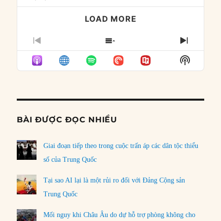
LOAD MORE
PREVIOUS
SHOW
NEXT
EPISODE
EPISODES
EPISO
Show
LIST
Podcast
Informat
BÀI ĐƯỢC ĐỌC NHIỀU
Giai đoạn tiếp theo trong cuộc trấn áp các dân tộc thiểu
số của Trung Quốc
Tại sao AI lại là một rủi ro đối với Đảng Cộng sản
Trung Quốc
Mối nguy khi Châu Âu do dự hỗ trợ phòng không cho