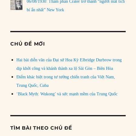
06/08/1930: Thẩm phán Crater trở thành “người mất tích
bí ẩn nhất” New York
CHỦ ĐỀ MỚI
Hai bài diễn văn của Đại sứ Hoa Kỳ Elbridge Durbrow trong
dịp khởi công và khánh thành xa lộ Sài Gòn – Biên Hòa
Điểm khác biệt trong tư tưởng chiến tranh của Việt Nam,
Trung Quốc, Cuba
‘Black Myth: Wukong’ và sức mạnh mềm của Trung Quốc
TÌM BÀI THEO CHỦ ĐỀ