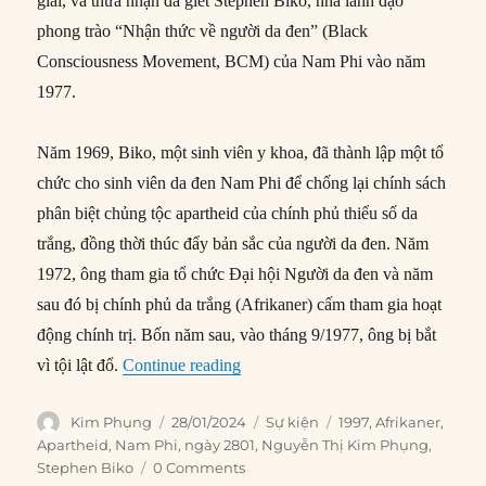
giải, và thừa nhận đã giết Stephen Biko, nhà lãnh đạo
phong trào “Nhận thức về người da đen” (Black
Consciousness Movement, BCM) của Nam Phi vào năm
1977.
Năm 1969, Biko, một sinh viên y khoa, đã thành lập một tổ
chức cho sinh viên da đen Nam Phi để chống lại chính sách
phân biệt chủng tộc apartheid của chính phủ thiểu số da
trắng, đồng thời thúc đẩy bản sắc của người da đen. Năm
1972, ông tham gia tổ chức Đại hội Người da đen và năm
sau đó bị chính phủ da trắng (Afrikaner) cấm tham gia hoạt
động chính trị. Bốn năm sau, vào tháng 9/1977, ông bị bắt
“28/01/1997: Cảnh sát Nam Phi thừ
vì tội lật đổ.
Continue reading
Author
Posted
Categories
Tags
Kim Phụng
28/01/2024
Sự kiện
1997
,
Afrikaner
,
on
Apartheid
,
Nam Phi
,
ngày 2801
,
Nguyễn Thị Kim Phụng
,
Stephen Biko
0 Comments