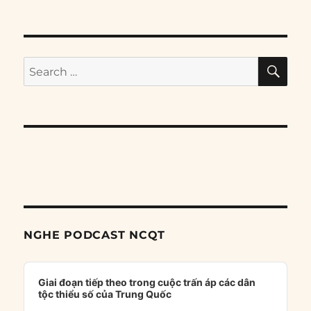
SE
Search
for:
NGHE PODCAST NCQT
Audio
Player
Giai đoạn tiếp theo trong cuộc trấn áp các dân
tộc thiểu số của Trung Quốc