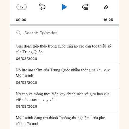
1
X
SKIP
PLAY
JUMP
CHANGE
SHARE
PLAYBACK
THIS
BACKWARD
PAUSE
FORWARD
00:00
RATE
16:25
EPISOD
Search
Episodes
Giai đoạn tiếp theo trong cuộc trấn áp các dân tộc thiểu số
của Trung Quốc
06/08/2026
Nỗ lực âm thầm của Trung Quốc nhằm thống trị khu vực
Mỹ Latinh
06/08/2026
Nợ cho kẻ mộng mơ: Vốn vay chính sách và giới hạn của
việc cho startup vay vốn
05/08/2026
Mỹ Latinh đang trở thành “phòng thí nghiệm” của phe
cánh hữu mới