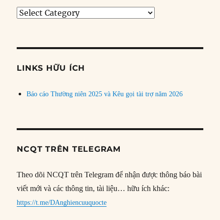
Tìm
bài
theo
chủ
đề
LINKS HỮU ÍCH
Báo cáo Thường niên 2025 và Kêu gọi tài trợ năm 2026
NCQT TRÊN TELEGRAM
Theo dõi NCQT trên Telegram để nhận được thông báo bài
viết mới và các thông tin, tài liệu… hữu ích khác:
https://t.me/DAnghiencuuquocte