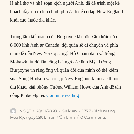
là nhà thơ và nhà soạn kịch người Anh, đã đệ trình một kế
hoạch đầy rủi ro lên chính phủ Anh để cô lập New England
khỏi các thuộc địa khác.
Trọng tâm kế hoạch của Burgoyne là cuộc xâm lược của
8.000 lính Anh từ Canada, đội quân sẽ di chuyển về phía
nam để đến New York qua ngả Hồ Champlain và Sông
Mohawk, từ đó tấn công bất ngờ các lính Mỹ. Tướng
Burgoyne tin rằng ông và quân đội của mình có thể kiểm
soát Sông Hudson và cô lập New England khỏi các thuộc
địa khác, giải phóng Tướng William Howe của Anh để tấn
“28/01/1777: Anh lên kế ho
công Philadelphia.
Continue reading
Author
Posted
Categories
Tags
NCQT
28/01/2020
Sự kiện
1777
,
Cách mạng
on
Hoa Kỳ
,
ngày 2801
,
Trần Mẫn Linh
0 Comments