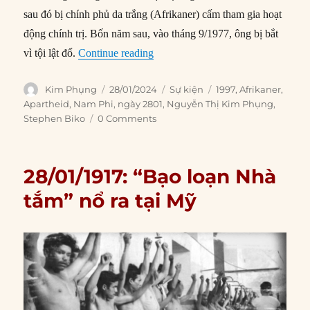
sau đó bị chính phủ da trắng (Afrikaner) cấm tham gia hoạt
động chính trị. Bốn năm sau, vào tháng 9/1977, ông bị bắt
“28/01/1997: Cảnh sát Nam Phi thừ
vì tội lật đổ.
Continue reading
Author
Posted
Categories
Tags
Kim Phụng
28/01/2024
Sự kiện
1997
,
Afrikaner
,
on
Apartheid
,
Nam Phi
,
ngày 2801
,
Nguyễn Thị Kim Phụng
,
Stephen Biko
0 Comments
28/01/1917: “Bạo loạn Nhà
tắm” nổ ra tại Mỹ