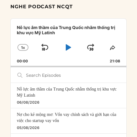
NGHE PODCAST NCQT
Audio
Player
Nỗ lực âm thầm của Trung Quốc nhằm thống trị
khu vực Mỹ Latinh
1
X
SKIP
PLAY
JUMP
CHANGE
SHARE
PLAYBACK
THIS
BACKWARD
PAUSE
FORWARD
00:00
RATE
21:08
EPISOD
Search
Episodes
Nỗ lực âm thầm của Trung Quốc nhằm thống trị khu vực
Mỹ Latinh
06/08/2026
Nợ cho kẻ mộng mơ: Vốn vay chính sách và giới hạn của
việc cho startup vay vốn
05/08/2026