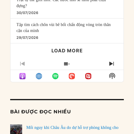
đựng?
30/07/2026
Tập tìm cách chôn vùi bê bối chấn động vòng tròn thân
cận của mình
29/07/2026
LOAD MORE
PREVIOUS
SHOW
NEXT
EPISODE
EPISODES
EPISO
Show
LIST
Podcast
Informat
BÀI ĐƯỢC ĐỌC NHIỀU
Mối nguy khi Châu Âu do dự hỗ trợ phòng không cho