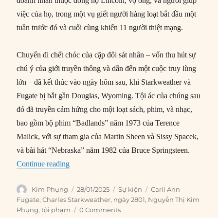
doanh nhân thuộc dòng họ Lincoln, vợ ông, và người giúp
việc của họ, trong một vụ giết người hàng loạt bắt đầu một
tuần trước đó và cuối cùng khiến 11 người thiệt mạng.
Chuyến đi chết chóc của cặp đôi sát nhân – vốn thu hút sự
chú ý của giới truyền thông và dẫn đến một cuộc truy lùng
lớn – đã kết thúc vào ngày hôm sau, khi Starkweather và
Fugate bị bắt gần Douglas, Wyoming. Tội ác của chúng sau
đó đã truyền cảm hứng cho một loạt sách, phim, và nhạc,
bao gồm bộ phim “Badlands” năm 1973 của Terence
Malick, với sự tham gia của Martin Sheen và Sissy Spacek,
và bài hát “Nebraska” năm 1982 của Bruce Springsteen.
“28/01/1958: Cặp đôi tuổi teen trở thành sát nhâ
Continue reading
Author
Posted
Categories
Tags
Kim Phụng
28/01/2025
Sự kiện
Caril Ann
on
Fugate
,
Charles Starkweather
,
ngày 2801
,
Nguyễn Thị Kim
Phụng
,
tội phạm
0 Comments