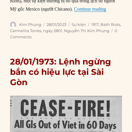
Riots), một sự kiện thường bị bỏ qua trong lịch sử người
“28/01/1917: 
Mỹ gốc Mexico (người Chicano).
Continue reading
Author
Posted
Categories
Tags
Kim Phụng
28/01/2023
Sự kiện
1917
,
Bath Riots
,
on
Carmelita Torres
,
ngày 2801
,
Nguyễn Thị Kim Phụng
0
Comments
28/01/1973: Lệnh ngừng
bắn có hiệu lực tại Sài
Gòn