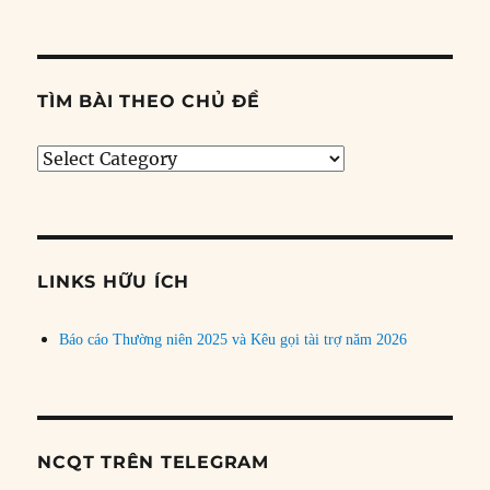
TÌM BÀI THEO CHỦ ĐỀ
Tìm
bài
theo
chủ
đề
LINKS HỮU ÍCH
Báo cáo Thường niên 2025 và Kêu gọi tài trợ năm 2026
NCQT TRÊN TELEGRAM