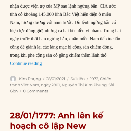
nhận được viện trợ của Mỹ sau lệnh ngừng bắn. CIA ước
tính có khoảng 145.000 lính Bắc Việt hiện diện ở miền
Nam, tương đương với năm trước. Dù lệnh ngừng bắn có
hiệu lực đúng giờ, nhưng cả hai bên đều vi phạm. Trong hai
ngày trước thời hạn ngừng bắn, quân miền Nam tiếp tục tấn
công để giành lại các làng mạc bị cộng sản chiếm đóng,
trong khi phe cộng sản cố gắng chiếm thêm lãnh thổ.
“28/01/1973: Lệnh ngừng bắn có hiệu lực tại S
Continue reading
Author
Posted
Categories
Tags
Kim Phụng
28/01/2021
Sự kiện
1973
,
Chiến
on
tranh Việt Nam
,
ngày 2801
,
Nguyễn Thị Kim Phụng
,
Sài
Gòn
0 Comments
28/01/1777: Anh lên kế
hoạch cô lập New