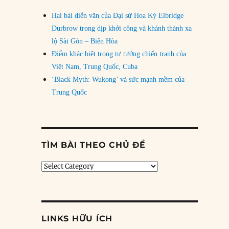
Hai bài diễn văn của Đại sứ Hoa Kỳ Elbridge
Durbrow trong dịp khởi công và khánh thành xa
lộ Sài Gòn – Biên Hòa
Điểm khác biệt trong tư tưởng chiến tranh của
Việt Nam, Trung Quốc, Cuba
‘Black Myth: Wukong’ và sức mạnh mềm của
Trung Quốc
TÌM BÀI THEO CHỦ ĐỀ
Tìm
bài
theo
chủ
đề
LINKS HỮU ÍCH