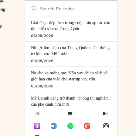
các
Search
ộng
Episodes
Giai đoạn tiếp theo trong cuộc trấn áp các dân
ến
tộc thiểu số của Trung Quốc
#55 – Giải cứu các quốc gia thất bại”
06/08/2026
Nỗ lực âm thầm của Trung Quốc nhằm thống
trị khu vực Mỹ Latinh
06/08/2026
Nợ cho kẻ mộng mơ: Vốn vay chính sách và
giới hạn của việc cho startup vay vốn
05/08/2026
Mỹ Latinh đang trở thành “phòng thí nghiệm”
của phe cánh hữu mới
04/08/2026
PREVIOUS
SHOW
NEXT
EPISODE
EPISODES
EPISODE
Tại sao Trung Quốc phủ nhận cuộc gặp với
Show
LIST
Ngoại trưởng Nhật Bản?
Podcast