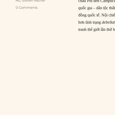
Âu
,
Steven Ratner
châu Phi đến Campuch
0 Comments
quốc gia – dân tộc thấ
đồng quốc tế. Nội chiế
hơn tình trạng
debellat
tranh thế giới lần thứ 