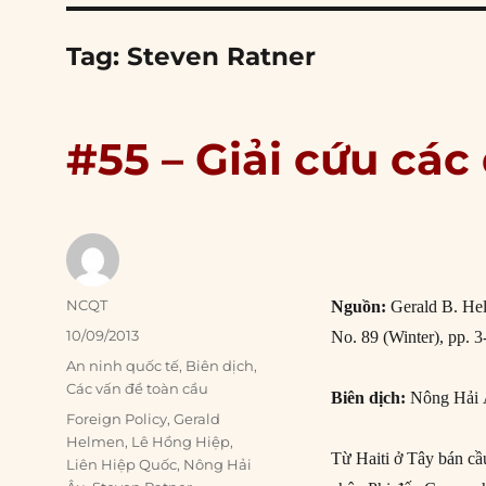
Tag:
Steven Ratner
#55 – Giải cứu các
Author
NCQT
Nguồn:
Gerald B. Hel
Posted
10/09/2013
No. 89 (Winter), pp. 3
on
Categories
An ninh quốc tế
,
Biên dịch
,
Các vấn đề toàn cầu
Biên dịch:
Nông Hải 
Tags
Foreign Policy
,
Gerald
Helmen
,
Lê Hồng Hiệp
,
Từ Haiti ở Tây bán cầ
Liên Hiệp Quốc
,
Nông Hải