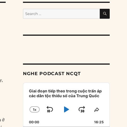
SEARCH
Search
for:
NGHE PODCAST NCQT
y
,
Audio
Player
Giai đoạn tiếp theo trong cuộc trấn áp
các dân tộc thiểu số của Trung Quốc
1
X
SKIP
PLAY
JUMP
CHANGE
SHARE
PLAYBACK
THIS
BACKWARD
PAUSE
FORWARD
a ở
00:00
RATE
16:25
EPISODE