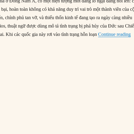
ia ở Đông Nam Á, có một hiện tượng mới đáng lo ngại đang nổi lên: 
t bại, hoàn toàn không có khả năng duy trì vai trò một thành viên của c
n, chính phủ tan vỡ, và thiếu thốn kinh tế đang tạo ra ngày càng nhiều
ios
, thuật ngữ được dùng mô tả tình trạng bị phá hủy của Đức sau Chi
“
hai. Khi các quốc gia này rơi vào tình trạng hỗn loạn
Continue reading