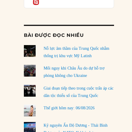
Informatio
04/08/2026
Điểm mù chiến lược của Trump tại Thái Bình
Dương
03/08/2026
BÀI ĐƯỢC ĐỌC NHIỀU
Đặt cược vào thất bại: Các quỹ đầu tư mạo
hiểm quốc gia và khía cạnh chính trị của vốn
rủi ro
Nỗ lực âm thầm của Trung Quốc nhằm
02/08/2026
thống trị khu vực Mỹ Latinh
Làm thế nào để kết thúc Chiến tranh Iran?
Mối nguy khi Châu Âu do dự hỗ trợ
01/08/2026
phòng không cho Ukraine
Chiến lược kế tiếp của Bắc Kinh ở Biển Đông
Giai đoạn tiếp theo trong cuộc trấn áp các
31/07/2026
dân tộc thiểu số của Trung Quốc
Trật tự thế giới mới: Các nước nhỏ sẽ luôn
Thế giới hôm nay: 06/08/2026
phải chịu đựng?
30/07/2026
Kỷ nguyên Ấn Độ Dương - Thái Bình
LOAD MORE