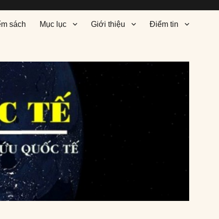
ểm sách
Mục lục
Giới thiệu
Điểm tin