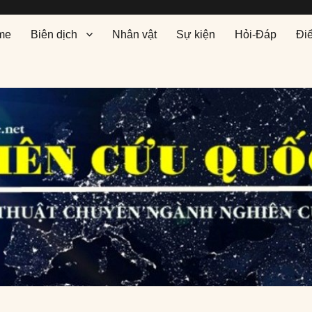
me
Biên dịch
Nhân vật
Sự kiện
Hỏi-Đáp
Đi