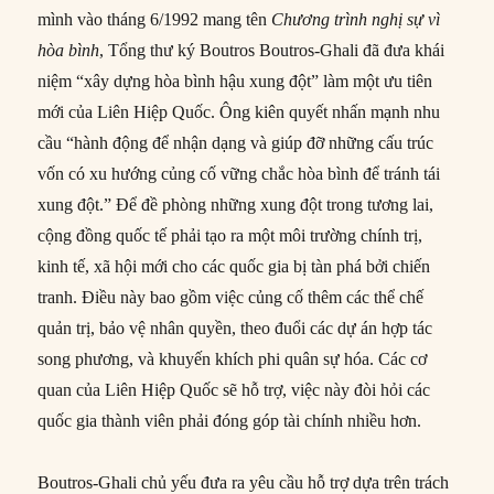
mình vào tháng 6/1992 mang tên
Chương trình nghị sự vì
hòa bình
, Tổng thư ký Boutros Boutros-Ghali đã đưa khái
niệm “xây dựng hòa bình hậu xung đột” làm một ưu tiên
mới của Liên Hiệp Quốc. Ông kiên quyết nhấn mạnh nhu
cầu “hành động để nhận dạng và giúp đỡ những cấu trúc
vốn có xu hướng củng cố vững chắc hòa bình để tránh tái
xung đột.” Để đề phòng những xung đột trong tương lai,
cộng đồng quốc tế phải tạo ra một môi trường chính trị,
kinh tế, xã hội mới cho các quốc gia bị tàn phá bởi chiến
tranh. Điều này bao gồm việc củng cố thêm các thể chế
quản trị, bảo vệ nhân quyền, theo đuổi các dự án hợp tác
song phương, và khuyến khích phi quân sự hóa. Các cơ
quan của Liên Hiệp Quốc sẽ hỗ trợ, việc này đòi hỏi các
quốc gia thành viên phải đóng góp tài chính nhiều hơn.
Boutros-Ghali chủ yếu đưa ra yêu cầu hỗ trợ dựa trên trách