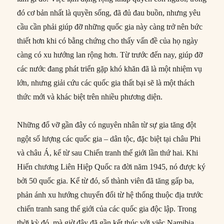
đó cơ bản nhất là quyền sống, đã đủ đau buồn, nhưng yêu
cầu cần phải giúp đỡ những quốc gia này càng trở nên bức
thiết hơn khi có bằng chứng cho thấy vấn đề của họ ngày
càng có xu hướng lan rộng hơn. Từ trước đến nay, giúp đỡ
các nước đang phát triển gặp khó khăn đã là một nhiệm vụ
lớn, nhưng giải cứu các quốc gia thất bại sẽ là một thách
thức mới và khác biệt trên nhiều phương diện.
Những đổ vỡ gần đây có nguyên nhân từ sự gia tăng đột
ngột số lượng các quốc gia – dân tộc, đặc biệt tại châu Phi
và châu Á, kể từ sau Chiến tranh thế giới lần thứ hai. Khi
Hiến chương Liên Hiệp Quốc ra đời năm 1945, nó được ký
bởi 50 quốc gia. Kể từ đó, số thành viên đã tăng gấp ba,
phản ánh xu hướng chuyển đổi từ hệ thống thuộc địa trước
chiến tranh sang thế giới của các quốc gia độc lập. Trong
thời kỳ đó, mà giờ đây đã gần kết thúc với việc Namibia