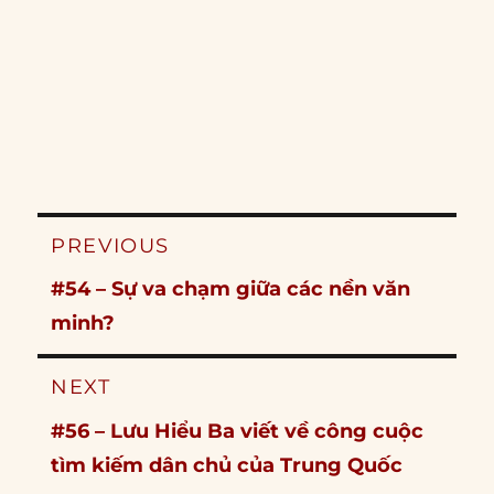
Post
PREVIOUS
navigation
Previous
#54 – Sự va chạm giữa các nền văn
post:
minh?
NEXT
Next
#56 – Lưu Hiểu Ba viết về công cuộc
post:
tìm kiếm dân chủ của Trung Quốc