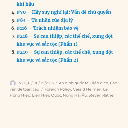
o
I
g
p
a
khí hậu
o
n
er
p
m
#70 – Hãy suy nghĩ lại: Vấn đề chủ quyền
k
#83 – Tù nhân của địa lý
#116 – Trách nhiệm bảo vệ
#218 – Sự can thiệp, các thể chế, xung đột
khu vực và sắc tộc (Phần 1)
#219 – Sự can thiệp, các thể chế, xung đột
khu vực và sắc tộc (Phần 2)
Author
Posted
Categories
NCQT
10/09/2013
An ninh quốc tế
,
Biên dịch
,
Các
on
Tags
vấn đề toàn cầu
Foreign Policy
,
Gerald Helmen
,
Lê
Hồng Hiệp
,
Liên Hiệp Quốc
,
Nông Hải Âu
,
Steven Ratner