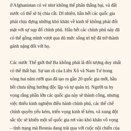
ở Afghanistan có vẻ như không thể phân thắng bại, và đất
nước có thể sẽ bị chia cắt. Dĩ nhiên, hầu hết các quốc gia
phải chịu đựng những khó khăn về kinh tế không phải đối
mặt với sự sụp đổ chính phủ. Hầu hết các chính phủ này đã
có thể gồng mình vượt qua dù mức sống trì trệ đã trở thành
gánh nặng đối với họ.
Các nước Thế giới thứ Ba không phải là đối tượng duy nhất
có thể thất bại. Sự tan rã của Liên Xô và Nam Tư trong
vòng hai năm rưỡi qua đã tạo ra gần 20 quốc gia mới, hầu
hết chưa từng hưởng độc lập và tự quản trị. Người ta hy
vọng rằng phần lớn các quốc gia này sẽ thành công, nhưng
việc thiếu kinh nghiệm điều hành chính phủ, các thể chế
chính quyền yếu kém, triển vọng kinh tế kém, và xung đột
sắc tộc sẽ khiến một số quốc gia rơi vào khó khăn vô vọng
– tình trạng mà Bosnia đang trải qua với cuộc nội chiến của