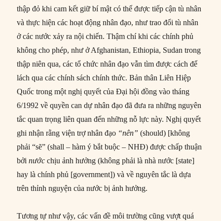
thập đỏ khi cam kết giữ bí mật có thể được tiếp cận tù nhân
và thực hiện các hoạt động nhân đạo, như trao đổi tù nhân
ở các nước xảy ra nội chiến. Thậm chí khi các chính phủ
không cho phép, như ở Afghanistan, Ethiopia, Sudan trong
thập niên qua, các tổ chức nhân đạo vẫn tìm được cách để
lách qua các chính sách chính thức. Bản thân Liên Hiệp
Quốc trong một nghị quyết của Đại hội đồng vào tháng
6/1992 về quyền can dự nhân đạo đã đưa ra những nguyên
tắc quan trọng liên quan đến những nỗ lực này. Nghị quyết
ghi nhận rằng viện trợ nhân đạo
“nên”
(should) [không
phải “sẽ” (shall – hàm ý bắt buộc – NHĐ) được chấp thuận
bởi
nước
chịu ảnh hưởng (không phải là nhà nước [state]
hay là chính phủ [government]) và về nguyên tắc là dựa
trên thỉnh nguyện của nước bị ảnh hưởng.
Tương tự như vậy, các vấn đề môi trường cũng vượt quá