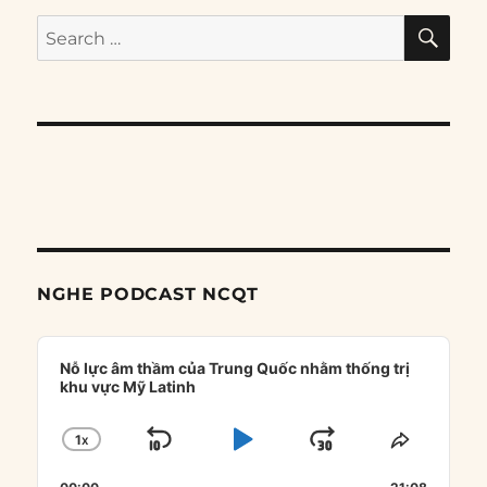
SE
Search
for:
NGHE PODCAST NCQT
Audio
Player
Nỗ lực âm thầm của Trung Quốc nhằm thống trị
khu vực Mỹ Latinh
1
X
SKIP
PLAY
JUMP
CHANGE
SHARE
PLAYBACK
THIS
BACKWARD
PAUSE
FORWARD