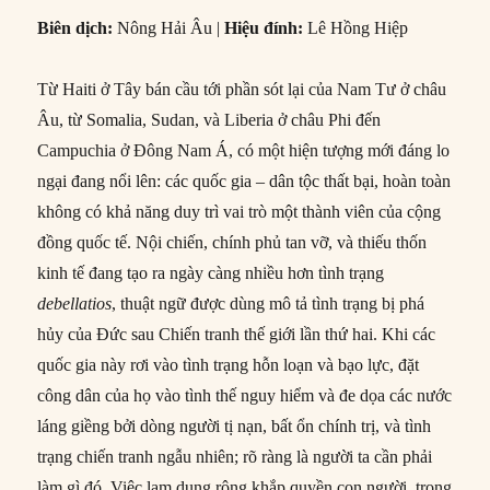
Biên dịch:
Nông Hải Âu |
Hiệu đính:
Lê Hồng Hiệp
Từ Haiti ở Tây bán cầu tới phần sót lại của Nam Tư ở châu
Âu, từ Somalia, Sudan, và Liberia ở châu Phi đến
Campuchia ở Đông Nam Á, có một hiện tượng mới đáng lo
ngại đang nổi lên: các quốc gia – dân tộc thất bại, hoàn toàn
không có khả năng duy trì vai trò một thành viên của cộng
đồng quốc tế. Nội chiến, chính phủ tan vỡ, và thiếu thốn
kinh tế đang tạo ra ngày càng nhiều hơn tình trạng
debellatios
, thuật ngữ được dùng mô tả tình trạng bị phá
hủy của Đức sau Chiến tranh thế giới lần thứ hai. Khi các
quốc gia này rơi vào tình trạng hỗn loạn
và bạo lực, đặt
công dân của họ vào tình thế nguy hiểm và đe dọa các nước
láng giềng bởi dòng người tị nạn, bất ổn chính trị, và tình
trạng chiến tranh ngẫu nhiên; rõ ràng là người ta cần phải
làm gì đó. Việc lạm dụng rộng khắp quyền con người, trong