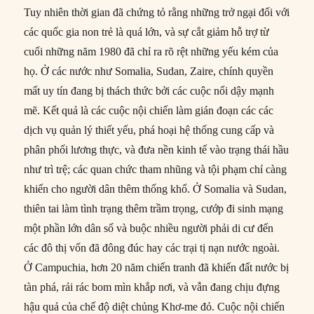
Tuy nhiên thời gian đã chứng tỏ rằng những trở ngại đối với
các quốc gia non trẻ là quá lớn, và sự cắt giảm hỗ trợ từ
cuối những năm 1980 đã chỉ ra rõ rệt những yếu kém của
họ. Ở các nước như Somalia, Sudan, Zaire, chính quyền
mất uy tín đang bị thách thức bởi các cuộc nổi dậy mạnh
mẽ. Kết quả là các cuộc nội chiến làm gián đoạn các các
dịch vụ quản lý thiết yếu, phá hoại hệ thống cung cấp và
phân phối lương thực, và đưa nền kinh tế vào trạng thái hầu
như trì trệ; các quan chức tham nhũng và tội phạm chỉ càng
khiến cho người dân thêm thống khổ. Ở Somalia và Sudan,
thiên tai làm tình trạng thêm trầm trọng, cướp đi sinh mạng
một phần lớn dân số và buộc nhiều người phải di cư đến
các đô thị vốn đã đông đúc hay các trại tị nạn nước ngoài.
Ở Campuchia, hơn 20 năm chiến tranh đã khiến đất nước bị
tàn phá, rải rác bom mìn khắp nơi, và vẫn đang chịu đựng
hậu quả của chế độ diệt chủng Khơ-me đỏ. Cuộc nội chiến