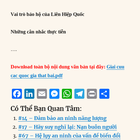
Vai trò bảo hộ của Liên Hiệp Quốc
Những cân nhắc thực tiễn
….
Download toàn bộ nội dung văn bản tại đây:
Giai cuu
cac quoc gia that bai.pdf
F
Li
E
M
W
T
P
S
a
n
m
e
h
el
ri
h
Có Thể Bạn Quan Tâm:
c
k
ai
ss
at
e
n
a
#14 – Đảm bảo an ninh năng lượng
e
e
l
e
s
g
t
re
#17 – Hãy suy nghĩ lại: Nạn buôn người
b
d
n
A
r
#67 – Hệ lụy an ninh của vấn đề biến đổi