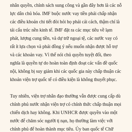
nhân quyền, chính sách sung công và gần đây hơn là các nỗ
lực dân chủ hóa. IMF buộc nước vay tiền phải chấp nhận
các điều khoản chi tiết đòi hỏi họ phải cải cách, thậm chí là
tái cấu trúc nền kinh tế. IMF đặt ra các mục tiêu về lạm
phát, lượng cung tiền, và dự trữ ngoại tệ, các nước vay có
rất ít lựa chọn và phải đồng ý nếu muốn nhận được hỗ trợ
và các khoản vay. Vì thế nói chủ quyền tuyệt đối, theo
nghĩa là quyền tự do hoàn toàn định đoạt các vấn đề quốc
nội, không bị suy giảm khi các quốc gia này chấp thuận các
khoản viện trợ quốc tế có điều kiện là không thuyết phục.
Tuy nhiên, viện trợ nhân đạo thường vẫn được cung cấp dù
chính phủ nước nhận viện trợ có chính thức chấp thuận mọi
chiến dịch hay không. Khi UNHCR được quyền vào một
nước để chăm sóc người tị nạn, họ thường làm việc với
chính phủ để hoàn thành mục tiêu. Ủy ban quốc tế Chữ