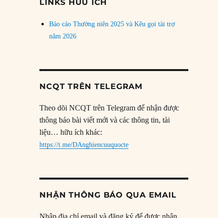
LINKS HỮU ÍCH
Báo cáo Thường niên 2025 và Kêu gọi tài trợ
năm 2026
NCQT TRÊN TELEGRAM
Theo dõi NCQT trên Telegram để nhận được
thông báo bài viết mới và các thông tin, tài
liệu… hữu ích khác:
https://t.me/DAnghiencuuquocte
NHẬN THÔNG BÁO QUA EMAIL
Nhập địa chỉ email và đăng ký để được nhận