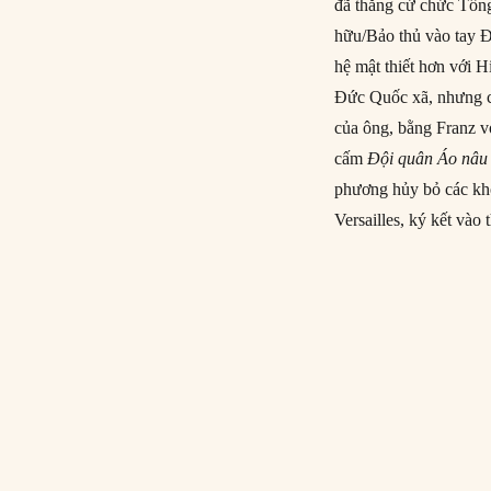
đã thắng cử chức Tổn
hữu/Bảo thủ vào tay 
hệ mật thiết hơn với 
Đức Quốc xã, nhưng cu
của ông, bằng Franz v
cấm
Đội quân Áo nâu
phương hủy bỏ các kho
Versailles, ký kết vào