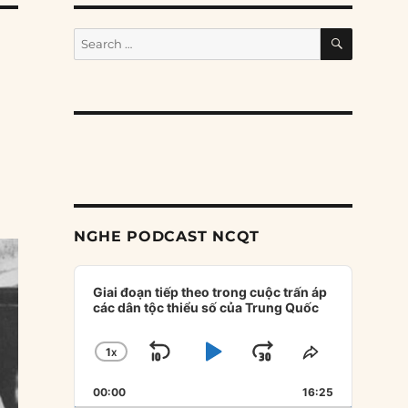
SEARCH
Search
for:
NGHE PODCAST NCQT
Audio
Player
Giai đoạn tiếp theo trong cuộc trấn áp
các dân tộc thiểu số của Trung Quốc
1
X
SKIP
PLAY
JUMP
CHANGE
SHARE
PLAYBACK
THIS
BACKWARD
PAUSE
FORWARD
00:00
RATE
16:25
EPISODE