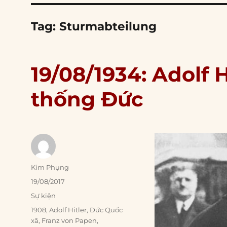
Tag:
Sturmabteilung
19/08/1934: Adolf 
thống Đức
Author
Kim Phụng
Posted
19/08/2017
on
Categories
Sự kiện
Tags
1908
,
Adolf Hitler
,
Đức Quốc
xã
,
Franz von Papen
,