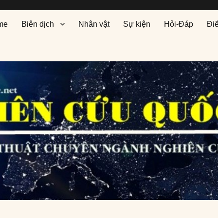
me
Biên dịch
Nhân vật
Sự kiện
Hỏi-Đáp
Đi