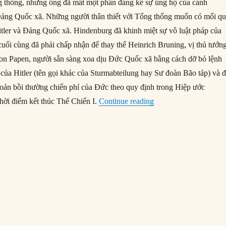
g thống, nhưng ông đã mất một phần đáng kể sự ủng hộ của cánh
Đảng Quốc xã. Những người thân thiết với Tổng thống muốn có mối q
Hitler và Đảng Quốc xã. Hindenburg đã khinh miệt sự vô luật pháp của
ối cùng đã phải chấp nhận để thay thế Heinrich Bruning, vị thủ tướn
on Papen, người sẵn sàng xoa dịu Đức Quốc xã bằng cách dỡ bỏ lệnh
của Hitler (tên gọi khác của Sturmabteilung hay Sư đoàn Bão táp) và 
ản bồi thường chiến phí của Đức theo quy định trong Hiệp ước
“19/08/1934: Adolf Hi
 thời điểm kết thúc Thế Chiến I.
Continue reading