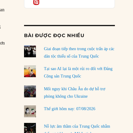
Informatio
04/08/2026
uan
Điểm mù chiến lược của Trump tại Thái Bình
Dương
03/08/2026
g
BÀI ĐƯỢC ĐỌC NHIỀU
Đặt cược vào thất bại: Các quỹ đầu tư mạo
đơn
hiểm quốc gia và khía cạnh chính trị của vốn
rủi ro
Giai đoạn tiếp theo trong cuộc trấn áp các
02/08/2026
dân tộc thiểu số của Trung Quốc
tler trở thành Tổng thống Đức”
Làm thế nào để kết thúc Chiến tranh Iran?
Tại sao AI lại là một rủi ro đối với Đảng
01/08/2026
Cộng sản Trung Quốc
Chiến lược kế tiếp của Bắc Kinh ở Biển Đông
Mối nguy khi Châu Âu do dự hỗ trợ
31/07/2026
phòng không cho Ukraine
Trật tự thế giới mới: Các nước nhỏ sẽ luôn
Thế giới hôm nay: 07/08/2026
phải chịu đựng?
30/07/2026
Nỗ lực âm thầm của Trung Quốc nhằm
LOAD MORE