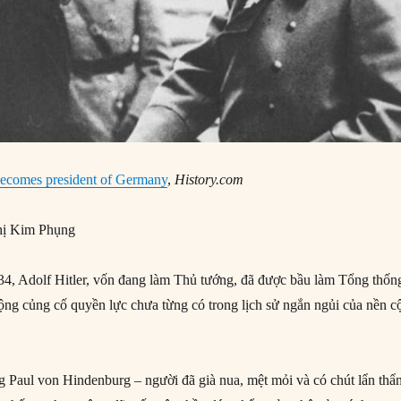
becomes president of Germany
,
History.com
ị Kim Phụng
4, Adolf Hitler, vốn đang làm Thủ tướng, đã được bầu làm Tổng thốn
ng củng cố quyền lực chưa từng có trong lịch sử ngắn ngủi của nền c
Paul von Hindenburg – người đã già nua, mệt mỏi và có chút lẩn thẩn