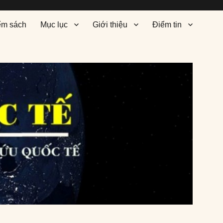
ểm sách
Mục lục
Giới thiệu
Điểm tin