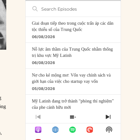
Search
Episodes
Giai đoạn tiếp theo trong cuộc trấn áp các dân
tộc thiểu số của Trung Quốc
06/08/2026
Nỗ lực âm thầm của Trung Quốc nhằm thống
trị khu vực Mỹ Latinh
06/08/2026
Nợ cho kẻ mộng mơ: Vốn vay chính sách và
giới hạn của việc cho startup vay vốn
05/08/2026
g
Mỹ Latinh đang trở thành “phòng thí nghiệm”
ộng
của phe cánh hữu mới
04/08/2026
PREVIOUS
SHOW
NEXT
EPISODE
EPISODES
EPISODE
Tại sao Trung Quốc phủ nhận cuộc gặp với
Show
LIST
,
Ngoại trưởng Nhật Bản?
Podcast