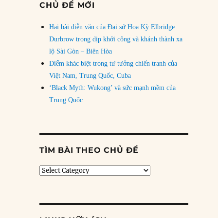
CHỦ ĐỀ MỚI
Hai bài diễn văn của Đại sứ Hoa Kỳ Elbridge
Durbrow trong dịp khởi công và khánh thành xa
lộ Sài Gòn – Biên Hòa
Điểm khác biệt trong tư tưởng chiến tranh của
Việt Nam, Trung Quốc, Cuba
‘Black Myth: Wukong’ và sức mạnh mềm của
Trung Quốc
TÌM BÀI THEO CHỦ ĐỀ
Tìm
bài
theo
chủ
đề