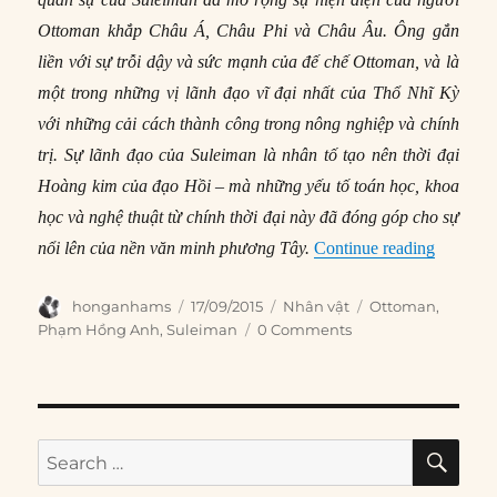
Ottoman khắp Châu Á, Châu Phi và Châu Âu. Ông gắn
liền với sự trỗi dậy và sức mạnh của đế chế Ottoman, và là
một trong những vị lãnh đạo vĩ đại nhất của Thổ Nhĩ Kỳ
với những cải cách thành công trong nông nghiệp và chính
trị. Sự lãnh đạo của Suleiman là nhân tố tạo nên thời đại
Hoàng kim của đạo Hồi – mà những yếu tố toán học, khoa
học và nghệ thuật từ chính thời đại này đã đóng góp cho sự
“Suleima
nổi lên của nền văn minh phương Tây.
Continue reading
Author
Posted
Categories
Tags
honganhams
17/09/2015
Nhân vật
Ottoman
,
on
Phạm Hồng Anh
,
Suleiman
0 Comments
SE
Search
for: