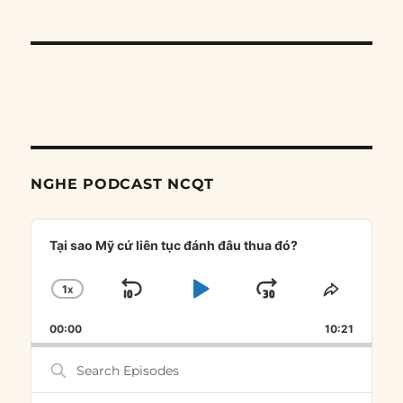
NGHE PODCAST NCQT
Audio
Player
Tại sao Mỹ cứ liên tục đánh đâu thua đó?
1
X
SKIP
PLAY
JUMP
CHANGE
SHARE
PLAYBACK
THIS
BACKWARD
PAUSE
FORWARD
00:00
RATE
10:21
EPISOD
Search
Episodes