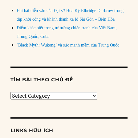
Hai bài diễn văn của Đại sứ Hoa Kỳ Elbridge Durbrow trong
dịp khởi công và khánh thành xa lộ Sài Gòn – Biên Hòa
Điểm khác biệt trong tư tưởng chiến tranh của Việt Nam,
Trung Quốc, Cuba
‘Black Myth: Wukong’ và sức mạnh mềm của Trung Quốc
TÌM BÀI THEO CHỦ ĐỀ
Tìm
bài
theo
chủ
đề
LINKS HỮU ÍCH