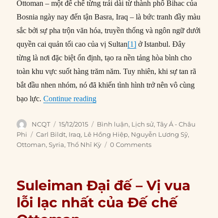
Ottoman – một đế chế từng trải dài từ thành phố Bihac của
Bosnia ngày nay đến tận Basra, Iraq – là bức tranh đầy màu
sắc bởi sự pha trộn văn hóa, truyền thống và ngôn ngữ dưới
quyền cai quản tối cao của vị Sultan
[1]
ở Istanbul. Đây
từng là nơi đặc biệt ổn định, tạo ra nền tảng hòa bình cho
toàn khu vực suốt hàng trăm năm. Tuy nhiên, khi sự tan rã
bắt đầu nhen nhóm, nó đã khiến tình hình trở nên vô cùng
“Di sản của Đế chế Ottoman đối với tr
bạo lực.
Continue reading
Author
Posted
Categories
NCQT
15/12/2015
Bình luận
,
Lịch sử
,
Tây Á - Châu
on
Tags
Phi
Carl Bildt
,
Iraq
,
Lê Hồng Hiệp
,
Nguyễn Lương Sỹ
,
Ottoman
,
Syria
,
Thổ Nhĩ Kỳ
0 Comments
Suleiman Đại đế – Vị vua
lỗi lạc nhất của Đế chế