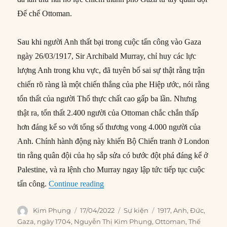
Đế chế Ottoman.
Sau khi người Anh thất bại trong cuộc tấn công vào Gaza
ngày 26/03/1917, Sir Archibald Murray, chỉ huy các lực
lượng Anh trong khu vực, đã tuyên bố sai sự thật rằng trận
chiến rõ ràng là một chiến thắng của phe Hiệp ước, nói rằng
tổn thất của người Thổ thực chất cao gấp ba lần. Nhưng
thật ra, tổn thất 2.400 người của Ottoman chắc chắn thấp
hơn đáng kể so với tổng số thương vong 4.000 người của
Anh. Chính hành động này khiến Bộ Chiến tranh ở London
tin rằng quân đội của họ sắp sửa có bước đột phá đáng kể ở
Palestine, và ra lệnh cho Murray ngay lập tức tiếp tục cuộc
“17/04/1917: Trận Gaza thứ hai trong 
tấn công.
Continue reading
Author
Posted
Categories
Tags
Kim Phụng
17/04/2022
Sự kiện
1917
,
Anh
,
Đức
,
on
Gaza
,
ngày 1704
,
Nguyễn Thị Kim Phụng
,
Ottoman
,
Thế