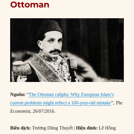
Ottoman
Nguồn:
“
The Ottoman caliphs: Why European Islam’s
current problems might reflect a 100-year-old mistake
”,
The
Economist
, 26/07/2016.
Biên dịch:
Trương Dũng Thuyết |
Hiệu đính:
Lê Hồng