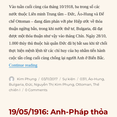
Vào tuần cuối cùng của tháng 10/1918, ba trong số các
nước thuộc Liên minh Trung tâm – Đức, Áo-Hung và Đế
chế Ottoman – đang đàm phán với phe Hiệp ước về thỏa
thuận ngừng bắn, trong khi nước thứ tư, Bulgaria, đã đạt
được một thỏa thuận như vậy vào tháng Chín. Ngày 28/10,
1.000 thủy thủ thuộc hải quân Đức đã bị bắt sau khi từ chối
thực hiện mệnh lệnh từ các chỉ huy của họ nhằm tiến hành
cuộc tấn công cuối cùng chống lại người Anh ở Biển Bắc.
“03/11/1918: Liên minh Trung tâm đối mặt với n
Continue reading
Author
Posted
Categories
Tags
Kim Phụng
03/11/2017
Sự kiện
0311
,
Áo-Hung
,
on
Bulgaria
,
Đức
,
Nguyễn Thị Kim Phụng
,
Ottoman
,
Thế
chiến I
0 Comments
19/05/1916: Anh-Pháp thỏa