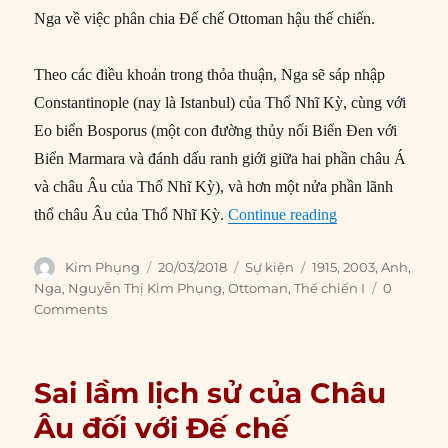
Nga về việc phân chia Đế chế Ottoman hậu thế chiến.
Theo các điều khoản trong thỏa thuận, Nga sẽ sáp nhập
Constantinople (nay là Istanbul) của Thổ Nhĩ Kỳ, cùng với
Eo biển Bosporus (một con đường thủy nối Biển Đen với
Biển Marmara và đánh dấu ranh giới giữa hai phần châu Á
và châu Âu của Thổ Nhĩ Kỳ), và hơn một nửa phần lãnh
“20/03/1915: Anh
thổ châu Âu của Thổ Nhĩ Kỳ.
Continue reading
Author
Posted
Categories
Tags
Kim Phụng
20/03/2018
Sự kiện
1915
,
2003
,
Anh
,
on
Nga
,
Nguyễn Thị Kim Phụng
,
Ottoman
,
Thế chiến I
0
Comments
Sai lầm lịch sử của Châu
Âu đối với Đế chế