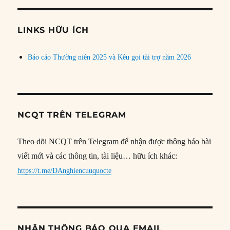
theo
chủ
đề
LINKS HỮU ÍCH
Báo cáo Thường niên 2025 và Kêu gọi tài trợ năm 2026
NCQT TRÊN TELEGRAM
Theo dõi NCQT trên Telegram để nhận được thông báo bài
viết mới và các thông tin, tài liệu… hữu ích khác:
https://t.me/DAnghiencuuquocte
NHẬN THÔNG BÁO QUA EMAIL