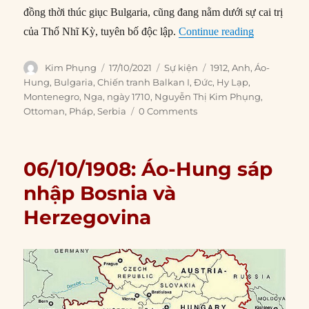
đồng thời thúc giục Bulgaria, cũng đang nằm dưới sự cai trị
“17/10/1912:
của Thổ Nhĩ Kỳ, tuyên bố độc lập.
Continue reading
Author
Posted
Categories
Tags
Kim Phụng
17/10/2021
Sự kiện
1912
,
Anh
,
Áo-
on
Hung
,
Bulgaria
,
Chiến tranh Balkan I
,
Đức
,
Hy Lạp
,
Montenegro
,
Nga
,
ngày 1710
,
Nguyễn Thị Kim Phụng
,
Ottoman
,
Pháp
,
Serbia
0 Comments
06/10/1908: Áo-Hung sáp
nhập Bosnia và
Herzegovina