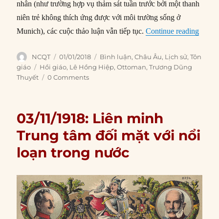
nhân (như trường hợp vụ thảm sát tuần trước bởi một thanh
niên trẻ không thích ứng được với môi trường sống ở
“Sai l
Munich), các cuộc thảo luận vẫn tiếp tục.
Continue reading
Author
Posted
Categories
NCQT
01/01/2018
Bình luận
,
Châu Âu
,
Lịch sử
,
Tôn
on
Tags
giáo
Hồi giáo
,
Lê Hồng Hiệp
,
Ottoman
,
Trương Dũng
Thuyết
0 Comments
03/11/1918: Liên minh
Trung tâm đối mặt với nổi
loạn trong nước