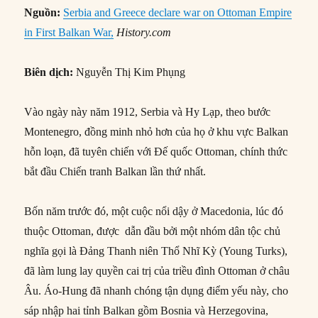
Nguồn:
Serbia and Greece declare war on Ottoman Empire
in First Balkan War,
History.com
Biên dịch:
Nguyễn Thị Kim Phụng
Vào ngày này năm 1912, Serbia và Hy Lạp, theo bước
Montenegro, đồng minh nhỏ hơn của họ ở khu vực Balkan
hỗn loạn, đã tuyên chiến với Đế quốc Ottoman, chính thức
bắt đầu Chiến tranh Balkan lần thứ nhất.
Bốn năm trước đó, một cuộc nổi dậy ở Macedonia, lúc đó
thuộc Ottoman, được dẫn đầu bởi một nhóm dân tộc chủ
nghĩa gọi là Đảng Thanh niên Thổ Nhĩ Kỳ (Young Turks),
đã làm lung lay quyền cai trị của triều đình Ottoman ở châu
Âu. Áo-Hung đã nhanh chóng tận dụng điểm yếu này, cho
sáp nhập hai tỉnh Balkan gồm Bosnia và Herzegovina,