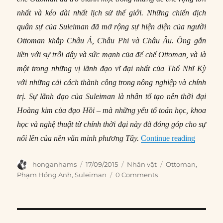
nhất và kéo dài nhất lịch sử thế giới. Những chiến dịch
quân sự của Suleiman đã mở rộng sự hiện diện của người
Ottoman khắp Châu Á, Châu Phi và Châu Âu. Ông gắn
liền với sự trỗi dậy và sức mạnh của đế chế Ottoman, và là
một trong những vị lãnh đạo vĩ đại nhất của Thổ Nhĩ Kỳ
với những cải cách thành công trong nông nghiệp và chính
trị. Sự lãnh đạo của Suleiman là nhân tố tạo nên thời đại
Hoàng kim của đạo Hồi – mà những yếu tố toán học, khoa
học và nghệ thuật từ chính thời đại này đã đóng góp cho sự
“Suleima
nổi lên của nền văn minh phương Tây.
Continue reading
Author
Posted
Categories
Tags
honganhams
17/09/2015
Nhân vật
Ottoman
,
on
Phạm Hồng Anh
,
Suleiman
0 Comments