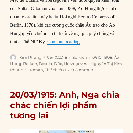
Mặc dù Bosnia và Herzegovina vẫn dưới quyền kiểm soát
của Sultan Ottoman vào năm 1908, Áo-Hung thực chất đã
quản lý các tỉnh này kể từ Hội nghị Berlin (Congress of
Berlin, 1878), khi các cường quốc châu Âu trao cho Áo –
Hung quyền chiếm hai tỉnh dù về mặt pháp lý chúng vẫn
“06/10/1908: Áo-Hung sáp 
thuộc Thổ Nhĩ Kỳ.
Continue reading
Author
Posted
Categories
Tags
Kim Phụng
06/10/2018
Sự kiện
0610
,
1908
,
Áo-
on
Hung
,
Balkan
,
Bosnia
,
Đức
,
Herzegovina
,
Nguyễn Thị Kim
Phụng
,
Ottoman
,
Thế chiến I
0 Comments
20/03/1915: Anh, Nga chia
chác chiến lợi phẩm
tương lai