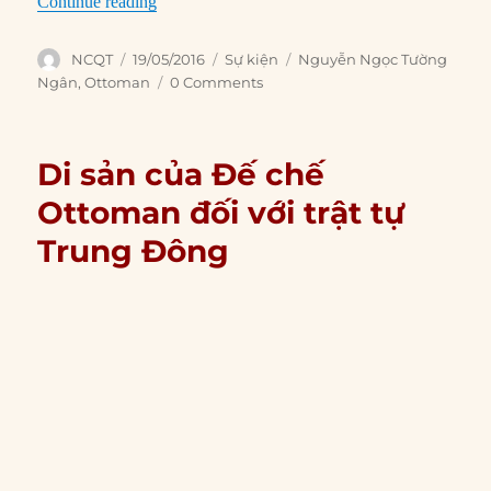
“19/05/1916: Anh-Pháp thỏa thuận phân chia 
Continue reading
Author
Posted
Categories
Tags
NCQT
19/05/2016
Sự kiện
Nguyễn Ngọc Tường
on
Ngân
,
Ottoman
0 Comments
Di sản của Đế chế
Ottoman đối với trật tự
Trung Đông