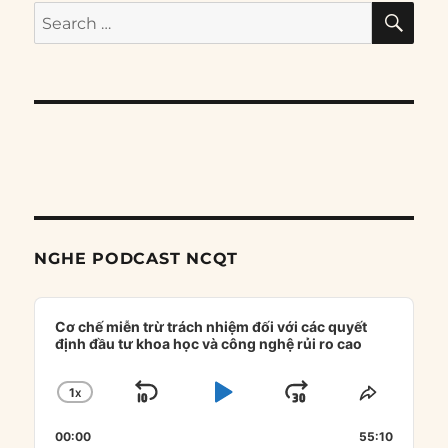
SE
Search
for:
NGHE PODCAST NCQT
Audio
Player
Cơ chế miễn trừ trách nhiệm đối với các quyết
định đầu tư khoa học và công nghệ rủi ro cao
1
X
SKIP
PLAY
JUMP
CHANGE
SHARE
PLAYBACK
THIS
BACKWARD
PAUSE
FORWARD
00:00
RATE
55:10
EPISOD