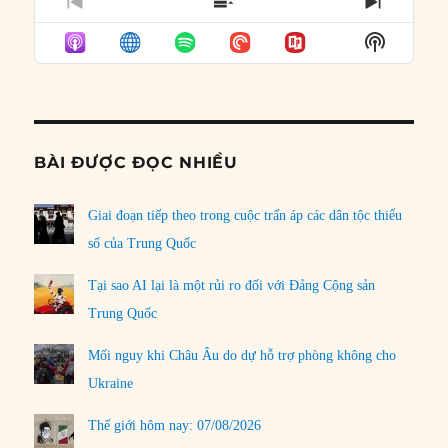
PREVIOUS
SHOW
NEXT
EPISODE
EPISODES
EPISO
Show
LIST
Podcast
Informat
BÀI ĐƯỢC ĐỌC NHIỀU
Giai đoạn tiếp theo trong cuộc trấn áp các dân tộc thiểu
số của Trung Quốc
Tại sao AI lại là một rủi ro đối với Đảng Cộng sản
Trung Quốc
Mối nguy khi Châu Âu do dự hỗ trợ phòng không cho
Ukraine
Thế giới hôm nay: 07/08/2026