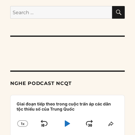
SE
Search
for:
NGHE PODCAST NCQT
Audio
Player
Giai đoạn tiếp theo trong cuộc trấn áp các dân
tộc thiểu số của Trung Quốc
1
X
SKIP
PLAY
JUMP
CHANGE
SHARE
PLAYBACK
THIS