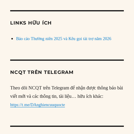
theo
chủ
đề
LINKS HỮU ÍCH
Báo cáo Thường niên 2025 và Kêu gọi tài trợ năm 2026
NCQT TRÊN TELEGRAM
Theo dõi NCQT trên Telegram để nhận được thông báo bài
viết mới và các thông tin, tài liệu… hữu ích khác:
https://t.me/DAnghiencuuquocte