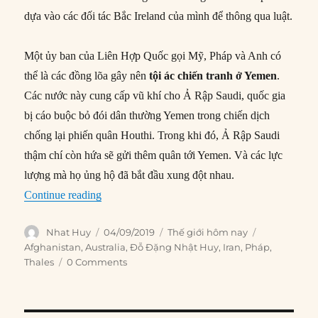
dựa vào các đối tác Bắc Ireland của mình để thông qua luật.
Một ủy ban của Liên Hợp Quốc gọi Mỹ, Pháp và Anh có
thể là các đồng lõa gây nên
tội ác chiến tranh ở Yemen
.
Các nước này cung cấp vũ khí cho Ả Rập Saudi, quốc gia
bị cáo buộc bỏ đói dân thường Yemen trong chiến dịch
chống lại phiến quân Houthi. Trong khi đó, Ả Rập Saudi
thậm chí còn hứa sẽ gửi thêm quân tới Yemen. Và các lực
lượng mà họ ủng hộ đã bắt đầu xung đột nhau.
“Thế giới hôm nay: 04/09/2019”
Continue reading
Author
Posted
Categories
Tags
Nhat Huy
04/09/2019
Thế giới hôm nay
on
Afghanistan
,
Australia
,
Đỗ Đặng Nhật Huy
,
Iran
,
Pháp
,
Thales
0 Comments