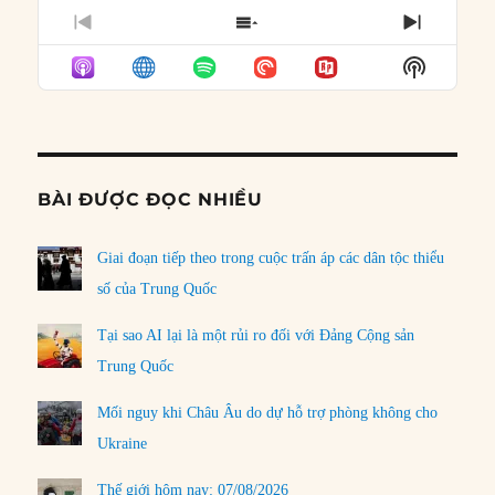
PREVIOUS
SHOW
NEXT
EPISODE
EPISODES
EPISO
Show
LIST
Podcast
Informat
BÀI ĐƯỢC ĐỌC NHIỀU
Giai đoạn tiếp theo trong cuộc trấn áp các dân tộc thiểu
số của Trung Quốc
Tại sao AI lại là một rủi ro đối với Đảng Cộng sản
Trung Quốc
Mối nguy khi Châu Âu do dự hỗ trợ phòng không cho
Ukraine
Thế giới hôm nay: 07/08/2026