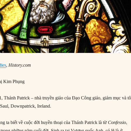
dies
,
History.com
ị Kim Phụng
, Thánh Patrick – nhà truyền giáo của Đạo Công giáo, giám mục và t
 Saul, Downpatrick, Ireland.
ng ta biết về cuộc đời huyền thoại của Thánh Patrick là từ
Confessio
,
 trong những năm cuối đời. Sinh ra tại Vương quốc Anh, có lẽ là ở