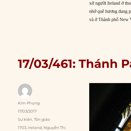
xứ người Ireland ở thu
nhớ quê hương đang p
và ở Thành phố New Y
17/03/461: Thánh P
Author
Kim Phụng
Posted
17/03/2017
on
Categories
Sự kiện
,
Tôn giáo
Tags
1703
,
Ireland
,
Nguyễn Thị