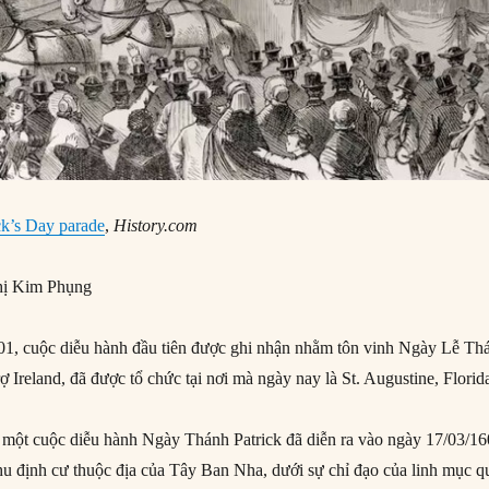
ick’s Day parade
,
History.com
ị Kim Phụng
1, cuộc diễu hành đầu tiên được ghi nhận nhằm tôn vinh Ngày Lễ Th
rợ Ireland, đã được tổ chức tại nơi mà ngày nay là St. Augustine, Florid
 một cuộc diễu hành Ngày Thánh Patrick đã diễn ra vào ngày 17/03/16
 khu định cư thuộc địa của Tây Ban Nha, dưới sự chỉ đạo của linh mục q