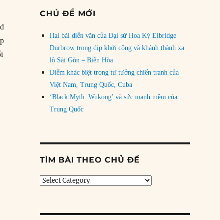
CHỦ ĐỀ MỚI
nd
Hai bài diễn văn của Đại sứ Hoa Kỳ Elbridge
ặp
Durbrow trong dịp khởi công và khánh thành xa
ối
lộ Sài Gòn – Biên Hòa
Điểm khác biệt trong tư tưởng chiến tranh của
Việt Nam, Trung Quốc, Cuba
‘Black Myth: Wukong’ và sức mạnh mềm của
Trung Quốc
TÌM BÀI THEO CHỦ ĐỀ
Tìm
bài
theo
chủ