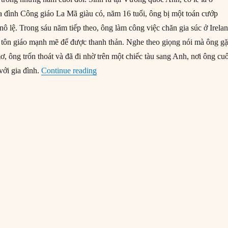
ia đình Công giáo La Mã giàu có, năm 16 tuổi, ông bị một toán cướp
 nô lệ. Trong sáu năm tiếp theo, ông làm công việc chăn gia súc ở Irela
n tôn giáo mạnh mẽ để được thanh thản. Nghe theo giọng nói mà ông g
ơ, ông trốn thoát và đã đi nhờ trên một chiếc tàu sang Anh, nơi ông cu
“17/03/461: Thánh Patrick qua đời”
với gia đình.
Continue reading