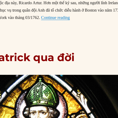
ộc địa này, Ricardo Artur. Hơn một thế kỷ sau, những người lính Irela
hục vụ trong quân đội Anh đã tổ chức diễu hành ở Boston vào năm 17
“17/03/1601: Cuộc diễu hành
ork vào tháng 03/1762.
Continue reading
atrick qua đời