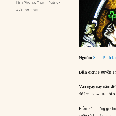
Kim Phụng
,
Thánh Patrick
0 Comments
Nguồn:
Saint Patrick 
Biên dịch:
Nguyễn Th
Vào ngày này năm 461
đồ Ireland – qua đời ở
Phần lớn những gì chú
cuốn sách mà ông viết