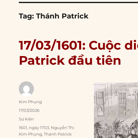
Tag:
Thánh Patrick
17/03/1601: Cuộc 
Patrick đầu tiên
Author
Kim Phụng
Posted
17/03/2026
on
Categories
Sự kiện
Tags
1601
,
ngày 1703
,
Nguyễn Thị
Kim Phụng
,
Thánh Patrick