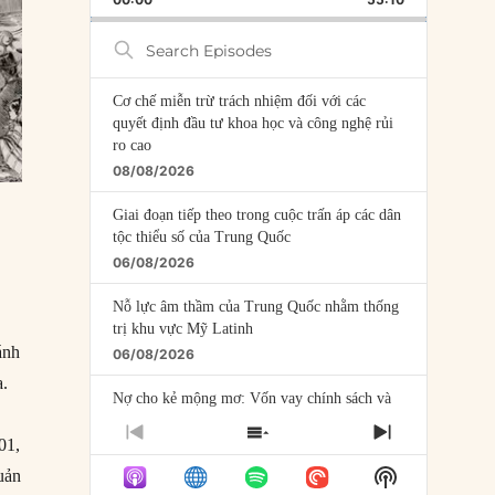
RATE
EPISODE
Search
Episodes
Cơ chế miễn trừ trách nhiệm đối với các
quyết định đầu tư khoa học và công nghệ rủi
ro cao
08/08/2026
Giai đoạn tiếp theo trong cuộc trấn áp các dân
tộc thiểu số của Trung Quốc
06/08/2026
Nỗ lực âm thầm của Trung Quốc nhằm thống
trị khu vực Mỹ Latinh
ánh
06/08/2026
a.
Nợ cho kẻ mộng mơ: Vốn vay chính sách và
giới hạn của việc cho startup vay vốn
PREVIOUS
SHOW
NEXT
01,
05/08/2026
EPISODE
EPISODES
EPISODE
Show
uản
LIST
Mỹ Latinh đang trở thành “phòng thí nghiệm”