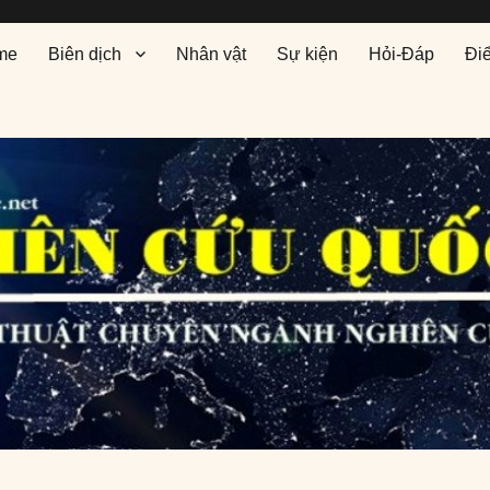
me
Biên dịch
Nhân vật
Sự kiện
Hỏi-Đáp
Đi