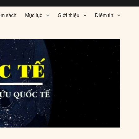
ểm sách
Mục lục
Giới thiệu
Điểm tin