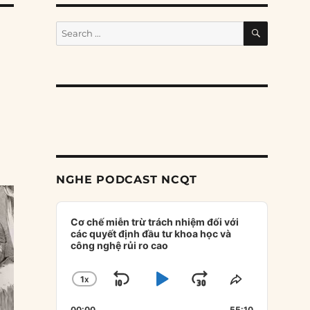
SEARCH
Search
for:
NGHE PODCAST NCQT
Audio
Player
Cơ chế miễn trừ trách nhiệm đối với
các quyết định đầu tư khoa học và
công nghệ rủi ro cao
1
X
SKIP
PLAY
JUMP
CHANGE
SHARE
PLAYBACK
THIS
BACKWARD
PAUSE
FORWARD
00:00
55:10