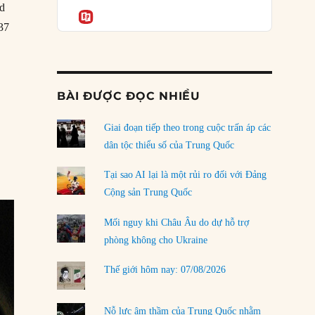
Podcast
nd
của phe cánh hữu mới
Informatio
37
04/08/2026
 Ngày Thánh Patrick đầu tiên”
Tại sao Trung Quốc phủ nhận cuộc gặp với
Ngoại trưởng Nhật Bản?
04/08/2026
BÀI ĐƯỢC ĐỌC NHIỀU
Điểm mù chiến lược của Trump tại Thái Bình
Dương
Giai đoạn tiếp theo trong cuộc trấn áp các
03/08/2026
dân tộc thiểu số của Trung Quốc
Đặt cược vào thất bại: Các quỹ đầu tư mạo
Tại sao AI lại là một rủi ro đối với Đảng
hiểm quốc gia và khía cạnh chính trị của vốn
Cộng sản Trung Quốc
rủi ro
02/08/2026
Mối nguy khi Châu Âu do dự hỗ trợ
phòng không cho Ukraine
Làm thế nào để kết thúc Chiến tranh Iran?
01/08/2026
Thế giới hôm nay: 07/08/2026
Chiến lược kế tiếp của Bắc Kinh ở Biển Đông
31/07/2026
Nỗ lực âm thầm của Trung Quốc nhằm