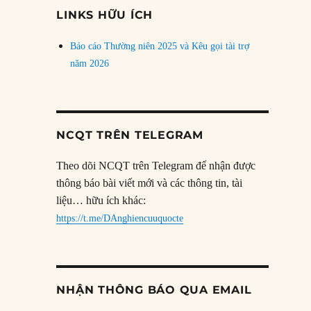
đề
LINKS HỮU ÍCH
Báo cáo Thường niên 2025 và Kêu gọi tài trợ
năm 2026
NCQT TRÊN TELEGRAM
Theo dõi NCQT trên Telegram để nhận được
thông báo bài viết mới và các thông tin, tài
liệu… hữu ích khác:
https://t.me/DAnghiencuuquocte
NHẬN THÔNG BÁO QUA EMAIL