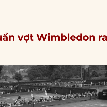
2/1996: Vua cờ Garry Kasparov thua máy tính Deep Blue”
Quần vợt Wimbledon r