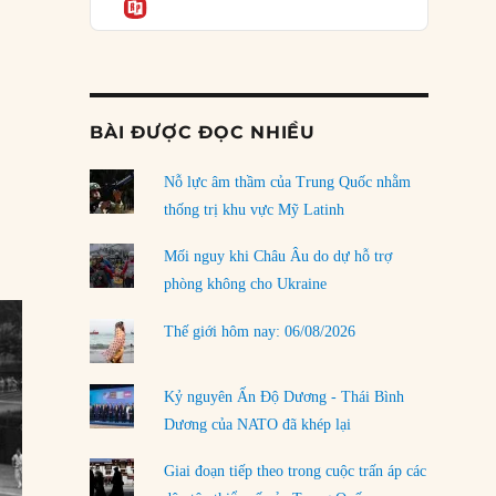
Informatio
04/08/2026
Điểm mù chiến lược của Trump tại Thái Bình
Dương
03/08/2026
BÀI ĐƯỢC ĐỌC NHIỀU
Đặt cược vào thất bại: Các quỹ đầu tư mạo
a
hiểm quốc gia và khía cạnh chính trị của vốn
rủi ro
Nỗ lực âm thầm của Trung Quốc nhằm
02/08/2026
thống trị khu vực Mỹ Latinh
Làm thế nào để kết thúc Chiến tranh Iran?
Mối nguy khi Châu Âu do dự hỗ trợ
01/08/2026
phòng không cho Ukraine
Chiến lược kế tiếp của Bắc Kinh ở Biển Đông
Thế giới hôm nay: 06/08/2026
31/07/2026
Trật tự thế giới mới: Các nước nhỏ sẽ luôn
Kỷ nguyên Ấn Độ Dương - Thái Bình
phải chịu đựng?
Dương của NATO đã khép lại
30/07/2026
Giai đoạn tiếp theo trong cuộc trấn áp các
LOAD MORE