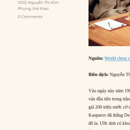
1002
,
Nguyễn Thị Kim
Phụng
,
thể thao
0 Comments
Nguồn:
World chess 
Biên dịch:
Nguyễn Th
Vào ngày này năm 1996
ván đầu tiên trong tr
giá 200 triệu nước cờ
Kasparov đã thắng Dee
đô la. Ước tính có khoả