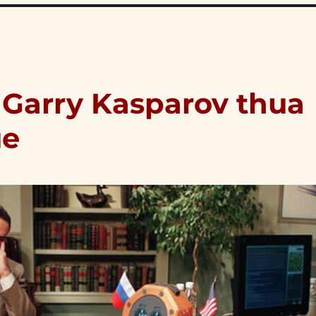
ờ Garry Kasparov thua
ue