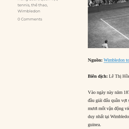
tennis
,
thể thao
,
Wimbledon
0 Comments
Nguồn:
Wimbledon to
Biên dịch:
Lê Thị Hồ
Vào ngày này năm 187
đầu giải đấu quần vợt
mươi mốt vận động viê
duy nhất tại Wimbledo
guinea.