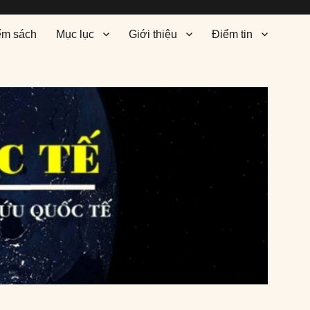
ểm sách
Mục lục
Giới thiệu
Điểm tin