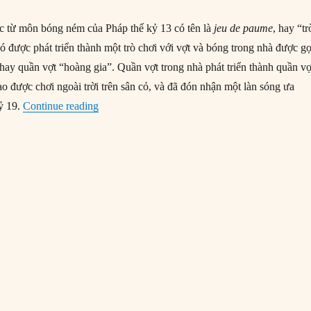
c từ môn bóng ném của Pháp thế kỷ 13 có tên là
jeu de paume
, hay “tr
đó được phát triển thành một trò chơi với vợt và bóng trong nhà được gọ
 hay quần vợt “hoàng gia”. Quần vợt trong nhà phát triển thành quần vợ
ao được chơi ngoài trời trên sân cỏ, và đã đón nhận một làn sóng ưa
“09/07/1877: Giải Quần vợt Wimbledon ra đời”
ỷ 19.
Continue reading