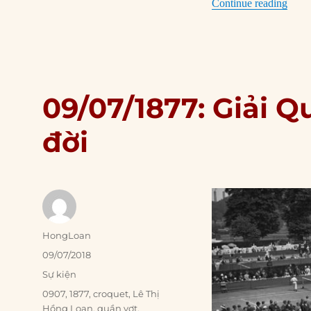
“10/0
Continue reading
09/07/1877: Giải 
đời
Author
HongLoan
Posted
09/07/2018
on
Categories
Sự kiện
Tags
0907
,
1877
,
croquet
,
Lê Thị
Hồng Loan
,
quần vợt
,