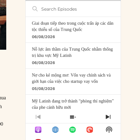
Search
Episodes
Giai đoạn tiếp theo trong cuộc trấn áp các dân
tộc thiểu số của Trung Quốc
06/08/2026
Nỗ lực âm thầm của Trung Quốc nhằm thống
trị khu vực Mỹ Latinh
06/08/2026
Nợ cho kẻ mộng mơ: Vốn vay chính sách và
giới hạn của việc cho startup vay vốn
05/08/2026
hua
Mỹ Latinh đang trở thành “phòng thí nghiệm”
h
của phe cánh hữu mới
04/08/2026
PREVIOUS
SHOW
NEXT
00
EPISODE
EPISODES
EPISODE
Tại sao Trung Quốc phủ nhận cuộc gặp với
Show
LIST
Ngoại trưởng Nhật Bản?
Podcast