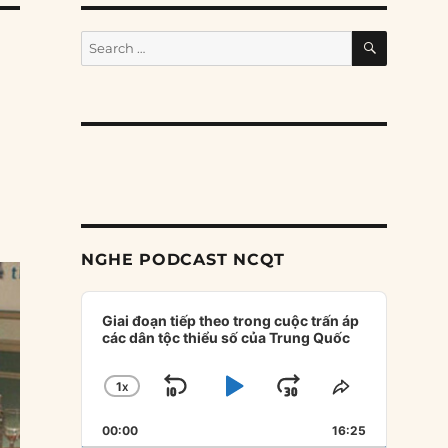
SEARCH
Search
for:
NGHE PODCAST NCQT
Audio
Player
Giai đoạn tiếp theo trong cuộc trấn áp
các dân tộc thiểu số của Trung Quốc
1
X
SKIP
PLAY
JUMP
CHANGE
SHARE
PLAYBACK
THIS
BACKWARD
PAUSE
FORWARD
00:00
RATE
16:25
EPISODE