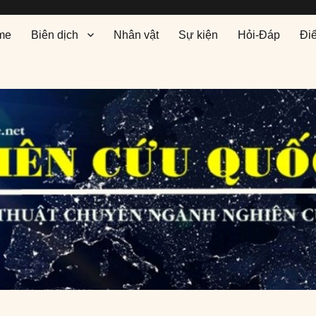
me
Biên dịch
Nhân vật
Sự kiện
Hỏi-Đáp
Đi