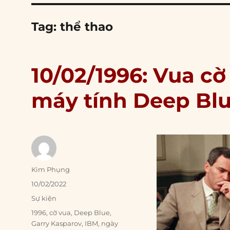
Tag:
thể thao
10/02/1996: Vua c
máy tính Deep Bl
Author
Kim Phụng
Posted
10/02/2022
on
Categories
Sự kiện
Tags
1996
,
cờ vua
,
Deep Blue
,
Garry Kasparov
,
IBM
,
ngày