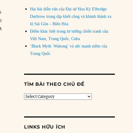
Hai bài diễn văn của Đại sứ Hoa Kỳ Elbridge
ò
Durbrow trong dịp khởi công và khánh thành xa
i
lộ Sài Gòn – Biên Hòa
t
Điểm khác biệt trong tư tưởng chiến tranh của
Việt Nam, Trung Quốc, Cuba
‘Black Myth: Wukong’ và sức mạnh mềm của
Trung Quốc
TÌM BÀI THEO CHỦ ĐỀ
Tìm
bài
theo
chủ
đề
LINKS HỮU ÍCH