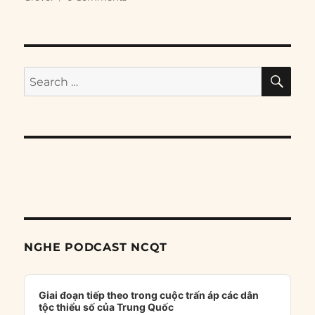
SE
Search
for:
NGHE PODCAST NCQT
Audio
Player
Giai đoạn tiếp theo trong cuộc trấn áp các dân
tộc thiểu số của Trung Quốc