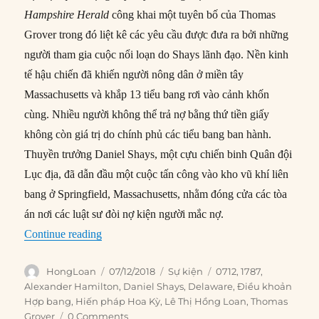
Hampshire Herald
công khai một tuyên bố của Thomas
Grover trong đó liệt kê các yêu cầu được đưa ra bởi những
người tham gia cuộc nổi loạn do Shays lãnh đạo. Nền kinh
tế hậu chiến đã khiến người nông dân ở miền tây
Massachusetts và khắp 13 tiểu bang rơi vào cảnh khốn
cùng. Nhiều người không thể trả nợ bằng thứ tiền giấy
không còn giá trị do chính phủ các tiểu bang ban hành.
Thuyền trưởng Daniel Shays, một cựu chiến binh Quân đội
Lục địa, đã dẫn đầu một cuộc tấn công vào kho vũ khí liên
bang ở Springfield, Massachusetts, nhằm đóng cửa các tòa
án nơi các luật sư đòi nợ kiện người mắc nợ.
“07/12/1787: Delaware phê chuẩn Hiến pháp”
Continue reading
Author
Posted
Categories
Tags
HongLoan
07/12/2018
Sự kiện
0712
,
1787
,
on
Alexander Hamilton
,
Daniel Shays
,
Delaware
,
Điều khoản
Hợp bang
,
Hiến pháp Hoa Kỳ
,
Lê Thị Hồng Loan
,
Thomas
Grover
0 Comments