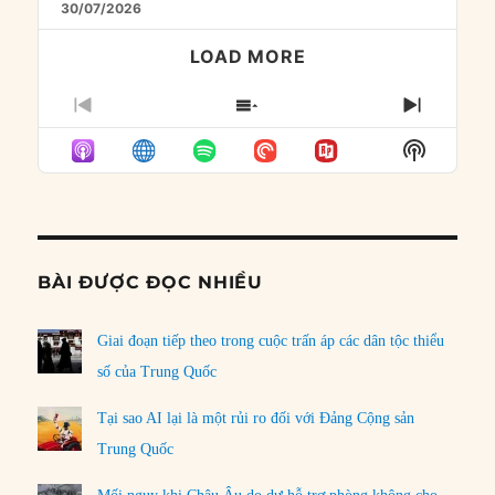
30/07/2026
LOAD MORE
PREVIOUS
SHOW
NEXT
EPISODE
EPISODES
EPISO
Show
LIST
Podcast
Informat
BÀI ĐƯỢC ĐỌC NHIỀU
Giai đoạn tiếp theo trong cuộc trấn áp các dân tộc thiểu
số của Trung Quốc
Tại sao AI lại là một rủi ro đối với Đảng Cộng sản
Trung Quốc