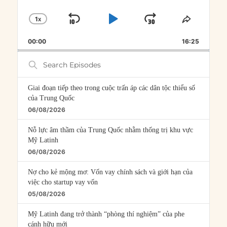
1
X
SKIP
PLAY
JUMP
CHANGE
SHARE
PLAYBACK
THIS
BACKWARD
PAUSE
FORWARD
00:00
RATE
16:25
EPISOD
Search
Episodes
Giai đoạn tiếp theo trong cuộc trấn áp các dân tộc thiểu số
của Trung Quốc
06/08/2026
Nỗ lực âm thầm của Trung Quốc nhằm thống trị khu vực
Mỹ Latinh
06/08/2026
Nợ cho kẻ mộng mơ: Vốn vay chính sách và giới hạn của
việc cho startup vay vốn
05/08/2026
Mỹ Latinh đang trở thành “phòng thí nghiệm” của phe
cánh hữu mới