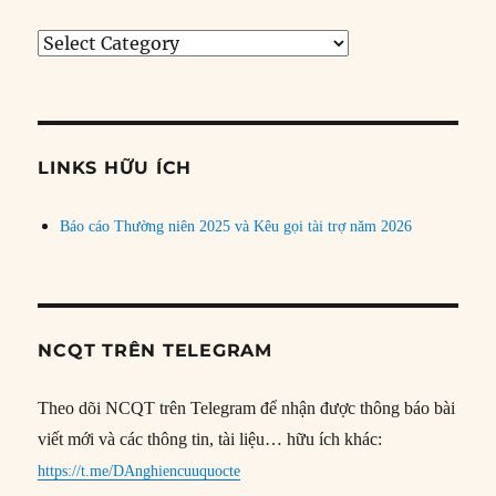
Tìm
bài
theo
chủ
đề
LINKS HỮU ÍCH
Báo cáo Thường niên 2025 và Kêu gọi tài trợ năm 2026
NCQT TRÊN TELEGRAM
Theo dõi NCQT trên Telegram để nhận được thông báo bài
viết mới và các thông tin, tài liệu… hữu ích khác:
https://t.me/DAnghiencuuquocte