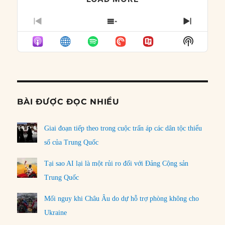
PREVIOUS
SHOW
NEXT
EPISODE
EPISODES
EPISO
Show
LIST
Podcast
Informat
BÀI ĐƯỢC ĐỌC NHIỀU
Giai đoạn tiếp theo trong cuộc trấn áp các dân tộc thiểu
số của Trung Quốc
Tại sao AI lại là một rủi ro đối với Đảng Cộng sản
Trung Quốc
Mối nguy khi Châu Âu do dự hỗ trợ phòng không cho
Ukraine