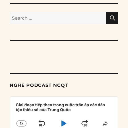
SE
Search
for:
NGHE PODCAST NCQT
Audio
Player
Giai đoạn tiếp theo trong cuộc trấn áp các dân
tộc thiểu số của Trung Quốc
1
X
SKIP
PLAY
JUMP
CHANGE
SHARE