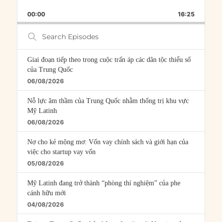
PLAYBACK
THIS
BACKWARD
PAUSE
FORWARD
00:00
RATE
16:25
EPISOD
Search
Episodes
Giai đoạn tiếp theo trong cuộc trấn áp các dân tộc thiểu số
của Trung Quốc
06/08/2026
Nỗ lực âm thầm của Trung Quốc nhằm thống trị khu vực
Mỹ Latinh
06/08/2026
Nợ cho kẻ mộng mơ: Vốn vay chính sách và giới hạn của
việc cho startup vay vốn
05/08/2026
Mỹ Latinh đang trở thành “phòng thí nghiệm” của phe
cánh hữu mới
04/08/2026