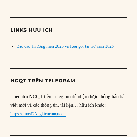
bài
theo
chủ
đề
LINKS HỮU ÍCH
Báo cáo Thường niên 2025 và Kêu gọi tài trợ năm 2026
NCQT TRÊN TELEGRAM
Theo dõi NCQT trên Telegram để nhận được thông báo bài
viết mới và các thông tin, tài liệu… hữu ích khác:
https://t.me/DAnghiencuuquocte