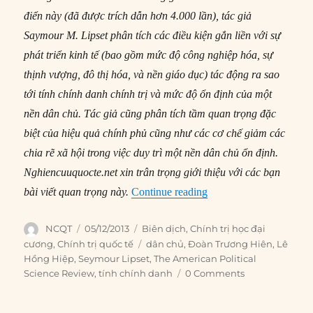
điển này (đã được trích dẫn hơn 4.000 lần), tác giả
Saymour M. Lipset phân tích các điều kiện gắn liền với sự
phát triển kinh tế (bao gồm mức độ công nghiệp hóa, sự
thịnh vượng, đô thị hóa, và nền giáo dục) tác động ra sao
tới tính chính danh chính trị và mức độ ổn định của một
nền dân chủ. Tác giả cũng phân tích tầm quan trọng đặc
biệt của hiệu quả chính phủ cũng như các cơ chế giảm các
chia rẽ xã hội trong việc duy trì một nền dân chủ ổn định.
Nghiencuuquocte.net xin trân trọng giới thiệu với các bạn
“#92 – Một số điều kiện 
bài viết quan trọng này.
Continue reading
Author
Posted
Categories
NCQT
05/12/2013
Biên dịch
,
Chính trị học đại
on
Tags
cương
,
Chính trị quốc tế
dân chủ
,
Đoàn Trương Hiên
,
Lê
Hồng Hiệp
,
Seymour Lipset
,
The American Political
Science Review
,
tính chính danh
0 Comments