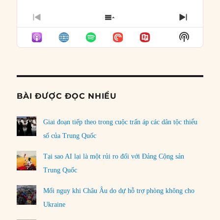
PREVIOUS
SHOW
NEXT
EPISODE
EPISODES
EPISO
Show
LIST
Podcast
Informat
BÀI ĐƯỢC ĐỌC NHIỀU
Giai đoạn tiếp theo trong cuộc trấn áp các dân tộc thiểu
số của Trung Quốc
Tại sao AI lại là một rủi ro đối với Đảng Cộng sản
Trung Quốc
Mối nguy khi Châu Âu do dự hỗ trợ phòng không cho
Ukraine