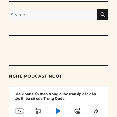
SE
Search
for:
NGHE PODCAST NCQT
Audio
Player
Giai đoạn tiếp theo trong cuộc trấn áp các dân
tộc thiểu số của Trung Quốc
1
X
SKIP
PLAY
JUMP
CHANGE
SHARE