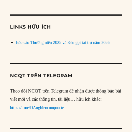
bài
theo
chủ
đề
LINKS HỮU ÍCH
Báo cáo Thường niên 2025 và Kêu gọi tài trợ năm 2026
NCQT TRÊN TELEGRAM
Theo dõi NCQT trên Telegram để nhận được thông báo bài
viết mới và các thông tin, tài liệu… hữu ích khác:
https://t.me/DAnghiencuuquocte