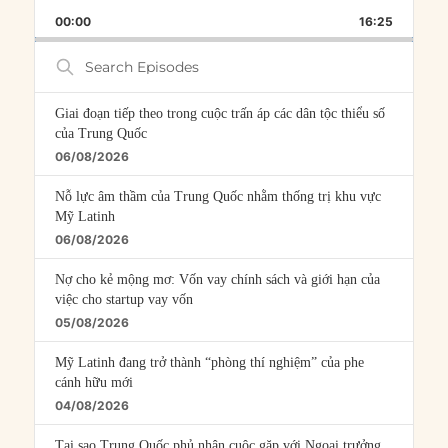
PLAYBACK
THIS
BACKWARD
PAUSE
FORWARD
00:00
RATE
16:25
EPISOD
Search
Episodes
Giai đoạn tiếp theo trong cuộc trấn áp các dân tộc thiểu số
của Trung Quốc
06/08/2026
Nỗ lực âm thầm của Trung Quốc nhằm thống trị khu vực
Mỹ Latinh
06/08/2026
Nợ cho kẻ mộng mơ: Vốn vay chính sách và giới hạn của
việc cho startup vay vốn
05/08/2026
Mỹ Latinh đang trở thành “phòng thí nghiệm” của phe
cánh hữu mới
04/08/2026
Tại sao Trung Quốc phủ nhận cuộc gặp với Ngoại trưởng