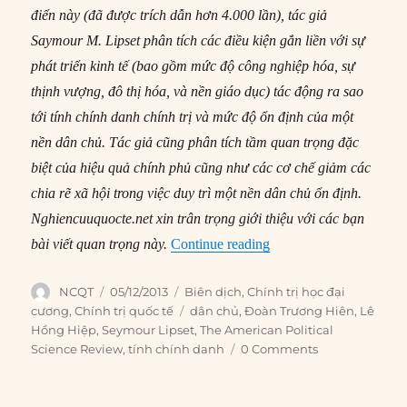
điển này (đã được trích dẫn hơn 4.000 lần), tác giả
Saymour M. Lipset phân tích các điều kiện gắn liền với sự
phát triển kinh tế (bao gồm mức độ công nghiệp hóa, sự
thịnh vượng, đô thị hóa, và nền giáo dục) tác động ra sao
tới tính chính danh chính trị và mức độ ổn định của một
nền dân chủ. Tác giả cũng phân tích tầm quan trọng đặc
biệt của hiệu quả chính phủ cũng như các cơ chế giảm các
chia rẽ xã hội trong việc duy trì một nền dân chủ ổn định.
Nghiencuuquocte.net xin trân trọng giới thiệu với các bạn
“#92 – Một số điều kiện 
bài viết quan trọng này.
Continue reading
Author
Posted
Categories
NCQT
05/12/2013
Biên dịch
,
Chính trị học đại
on
Tags
cương
,
Chính trị quốc tế
dân chủ
,
Đoàn Trương Hiên
,
Lê
Hồng Hiệp
,
Seymour Lipset
,
The American Political
Science Review
,
tính chính danh
0 Comments