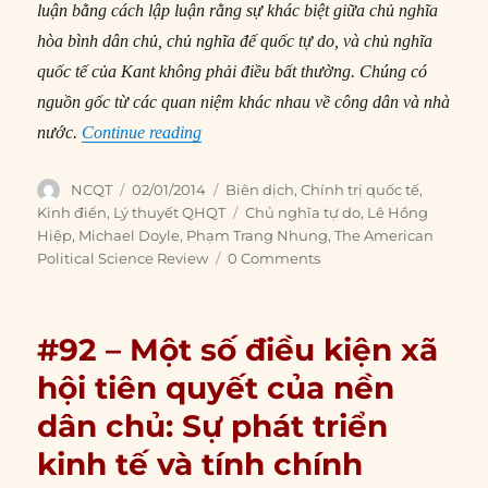
luận bằng cách lập luận rằng sự khác biệt giữa chủ nghĩa
hòa bình dân chủ, chủ nghĩa đế quốc tự do, và chủ nghĩa
quốc tế của Kant không phải điều bất thường. Chúng có
nguồn gốc từ các quan niệm khác nhau về công dân và nhà
“#104 – Chủ nghĩa tự do và nền chính trị
nước.
Continue reading
Author
Posted
Categories
NCQT
02/01/2014
Biên dịch
,
Chính trị quốc tế
,
on
Tags
Kinh điển
,
Lý thuyết QHQT
Chủ nghĩa tự do
,
Lê Hồng
Hiệp
,
Michael Doyle
,
Phạm Trang Nhung
,
The American
Political Science Review
0 Comments
#92 – Một số điều kiện xã
hội tiên quyết của nền
dân chủ: Sự phát triển
kinh tế và tính chính