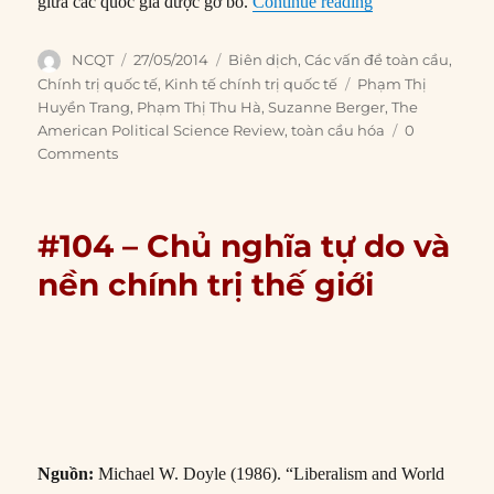
“#164 – Tác động
giữa các quốc gia được gỡ bỏ.
Continue reading
Author
Posted
Categories
NCQT
27/05/2014
Biên dịch
,
Các vấn đề toàn cầu
,
on
Tags
Chính trị quốc tế
,
Kinh tế chính trị quốc tế
Phạm Thị
Huyền Trang
,
Phạm Thị Thu Hà
,
Suzanne Berger
,
The
American Political Science Review
,
toàn cầu hóa
0
Comments
#104 – Chủ nghĩa tự do và
nền chính trị thế giới
Nguồn:
Michael W. Doyle (1986). “Liberalism and World