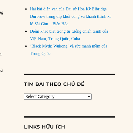
Hai bài diễn văn của Đại sứ Hoa Kỳ Elbridge
ng
Durbrow trong dịp khởi công và khánh thành xa
lộ Sài Gòn – Biên Hòa
Điểm khác biệt trong tư tưởng chiến tranh của
Việt Nam, Trung Quốc, Cuba
‘Black Myth: Wukong’ và sức mạnh mềm của
h
Trung Quốc
và
TÌM BÀI THEO CHỦ ĐỀ
Tìm
bài
theo
chủ
đề
LINKS HỮU ÍCH