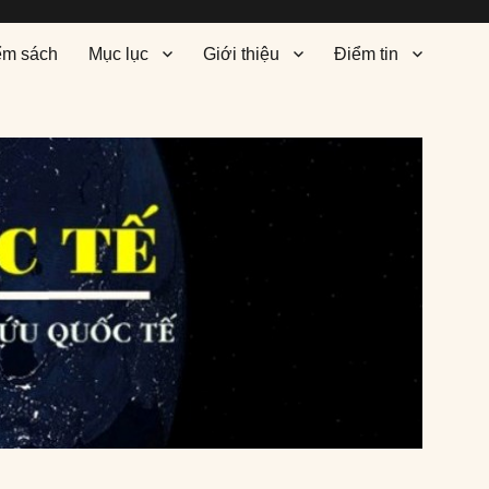
ểm sách
Mục lục
Giới thiệu
Điểm tin