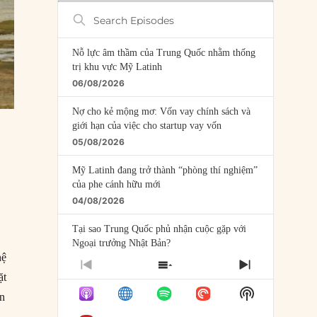
Search
Episodes
Nỗ lực âm thầm của Trung Quốc nhằm thống
trị khu vực Mỹ Latinh
06/08/2026
Nợ cho kẻ mộng mơ: Vốn vay chính sách và
giới hạn của việc cho startup vay vốn
05/08/2026
Mỹ Latinh đang trở thành “phòng thí nghiệm”
của phe cánh hữu mới
04/08/2026
Tại sao Trung Quốc phủ nhận cuộc gặp với
Ngoại trưởng Nhật Bản?
hệ
04/08/2026
PREVIOUS
SHOW
NEXT
ặt
EPISODE
EPISODES
EPISODE
Điểm mù chiến lược của Trump tại Thái Bình
Show
ôn
LIST
Dương
Podcast