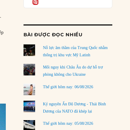
Informatio
03/08/2026
Đặt cược vào thất bại: Các quỹ đầu tư mạo
.
hiểm quốc gia và khía cạnh chính trị của vốn
rủi ro
02/08/2026
ép
BÀI ĐƯỢC ĐỌC NHIỀU
#252 – Chướng ngại Pakistan trong tam giác quan hệ Mỹ – Trung – Ấn
Làm thế nào để kết thúc Chiến tranh Iran?
Nỗ lực âm thầm của Trung Quốc nhằm
01/08/2026
thống trị khu vực Mỹ Latinh
Chiến lược kế tiếp của Bắc Kinh ở Biển Đông
31/07/2026
Mối nguy khi Châu Âu do dự hỗ trợ
phòng không cho Ukraine
Trật tự thế giới mới: Các nước nhỏ sẽ luôn
1
phải chịu đựng?
Thế giới hôm nay: 06/08/2026
30/07/2026
Tập tìm cách chôn vùi bê bối chấn động vòng
Kỷ nguyên Ấn Độ Dương - Thái Bình
tròn thân cận của mình
Dương của NATO đã khép lại
29/07/2026
Thế giới hôm nay: 05/08/2026
LOAD MORE