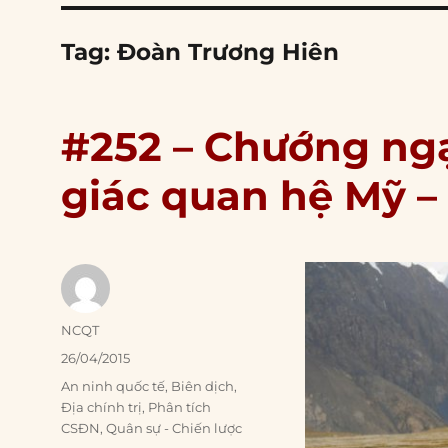
Tag:
Đoàn Trương Hiên
#252 – Chướng ngạ
giác quan hệ Mỹ –
Author
NCQT
Posted
26/04/2015
on
Categories
An ninh quốc tế
,
Biên dịch
,
Địa chính trị
,
Phân tích
CSĐN
,
Quân sự - Chiến lược