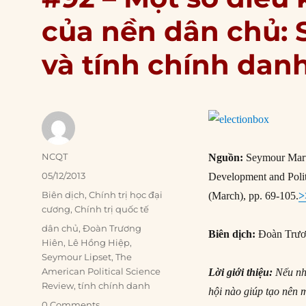
của nền dân chủ: S
và tính chính danh
Author
NCQT
Nguồn:
Seymour Marti
Posted
05/12/2013
Development and Polit
on
Categories
Biên dịch
,
Chính trị học đại
(March), pp. 69-105.
>
cương
,
Chính trị quốc tế
Tags
dân chủ
,
Đoàn Trương
Biên dịch:
Đoàn Trươ
Hiên
,
Lê Hồng Hiệp
,
Seymour Lipset
,
The
American Political Science
Lời giới thiệu:
Nếu nhì
Review
,
tính chính danh
hội nào giúp tạo nên 
0 Comments