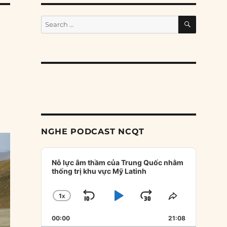
SEARCH
Search
for:
NGHE PODCAST NCQT
Audio
Player
Nỗ lực âm thầm của Trung Quốc nhằm
thống trị khu vực Mỹ Latinh
1
X
SKIP
PLAY
JUMP
CHANGE
SHARE
PLAYBACK
THIS
BACKWARD
PAUSE
FORWARD
00:00
RATE
21:08
EPISODE