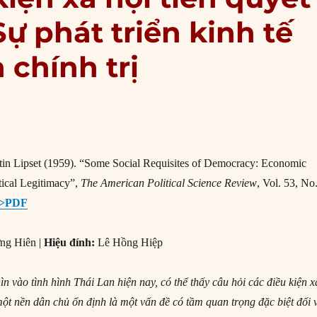
ự phát triển kinh tế
 chính trị
n Lipset (1959). “Some Social Requisites of Democracy: Economic
ical Legitimacy”,
The American Political Science Review
, Vol. 53, No
>PDF
ng Hiên |
Hiệu đính:
Lê Hồng Hiệp
n vào tình hình Thái Lan hiện nay, có thể thấy câu hỏi các điều kiện x
một nền dân chủ ổn định là một vấn đề có tầm quan trọng đặc biệt đối 