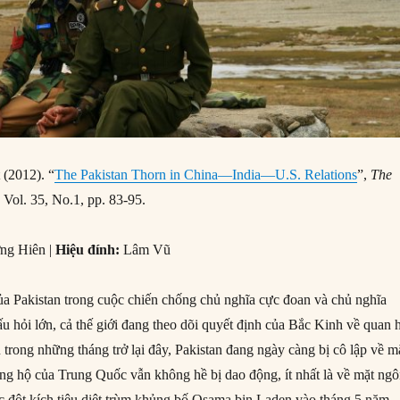
 (2012). “
The Pakistan Thorn in China—India—U.S. Relations
”,
The
,
Vol. 35, No.1, pp. 83-95.
ng Hiên |
Hiệu đính:
Lâm Vũ
của Pakistan trong cuộc chiến chống chủ nghĩa cực đoan và chủ nghĩa
u hỏi lớn, cả thế giới đang theo dõi quyết định của Bắc Kinh về quan 
trong những tháng trở lại đây, Pakistan đang ngày càng bị cô lập về m
ng hộ của Trung Quốc vẫn không hề bị dao động, ít nhất là về mặt ng
ộc đột kích tiêu diệt trùm khủng bố Osama bin Laden vào tháng 5 năm