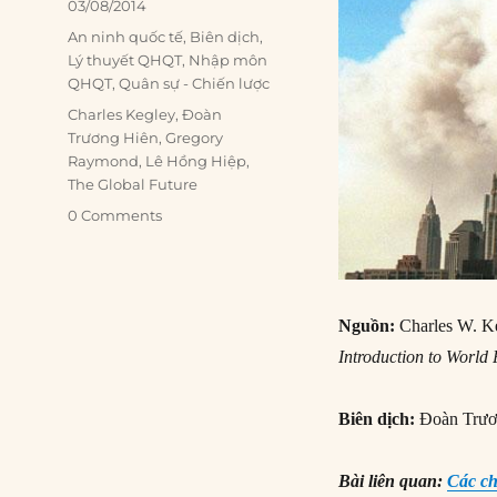
Posted
03/08/2014
on
Categories
An ninh quốc tế
,
Biên dịch
,
Lý thuyết QHQT
,
Nhập môn
QHQT
,
Quân sự - Chiến lược
Tags
Charles Kegley
,
Đoàn
Trương Hiên
,
Gregory
Raymond
,
Lê Hồng Hiệp
,
The Global Future
0 Comments
Nguồn:
Charles W. K
Introduction to World 
Biên dịch:
Đoàn Trươ
Bài liên quan:
Các ch