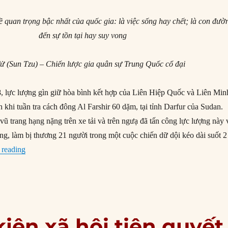
ề quan trọng bậc nhất của quốc gia: là việc sống hay chết; là con đườ
đến sự tồn tại hay suy vong
ử (Sun Tzu) – Chiến lược gia quân sự Trung Quốc cổ đại
 lực lượng gìn giữ hòa bình kết hợp của Liên Hiệp Quốc và Liên Min
h khi tuần tra cách đông Al Farshir 60 dặm, tại tỉnh Darfur của Sudan.
ũ trang hạng nặng trên xe tải và trên ngưạ đã tấn công lực lượng này 
ng, làm bị thương 21 người trong một cuộc chiến dữ dội kéo dài suốt 2
“#192 – Xung đột vũ trang trong thế kỷ 21”
 reading
kiện xã hội tiên quyết