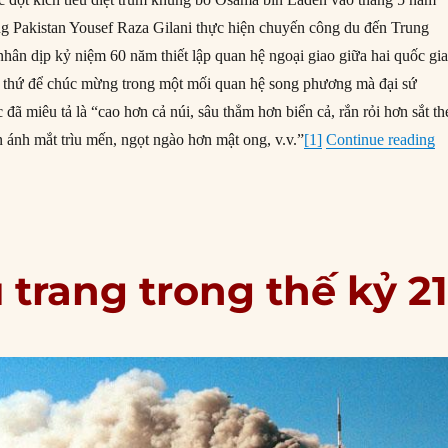
g Pakistan Yousef Raza Gilani thực hiện chuyến công du đến Trung
hân dịp kỷ niệm 60 năm thiết lập quan hệ ngoại giao giữa hai quốc gia
ều thứ để chúc mừng trong một mối quan hệ song phương mà đại sứ
đã miêu tả là “cao hơn cả núi, sâu thẳm hơn biển cả, rắn rỏi hơn sắt th
“
n ánh mắt trìu mến, ngọt ngào hơn mật ong, v.v.”
[1]
Continue reading
 trang trong thế kỷ 2