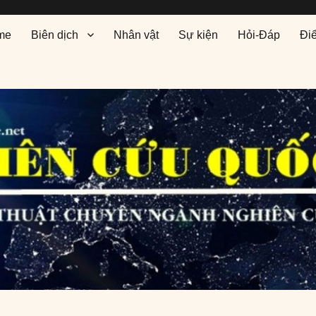
me
Biên dịch
Nhân vật
Sự kiện
Hỏi-Đáp
Đi