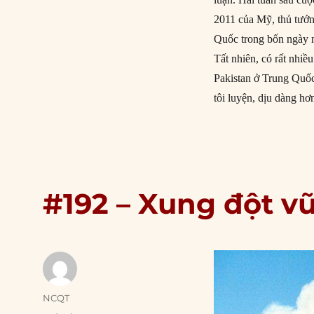
2011 của Mỹ, thủ tướn
Quốc trong bốn ngày n
Tất nhiên, có rất nhi
Pakistan ở Trung Quốc 
tôi luyện, dịu dàng hơ
#192 – Xung đột vũ
Author
NCQT