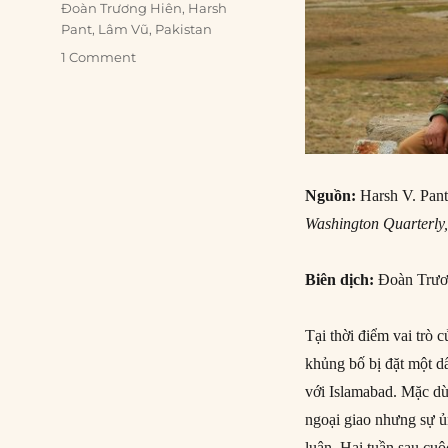
Tags
Đoàn Trương Hiên
,
Harsh
Pant
,
Lâm Vũ
,
Pakistan
1 Comment
Nguồn:
Harsh V. Pant
Washington Quarterly
Biên dịch:
Đoàn Trươ
Tại thời điểm vai trò 
khủng bố bị đặt một dấ
với Islamabad. Mặc dù 
ngoại giao nhưng sự ủ
luận. Hai tuần sau cu