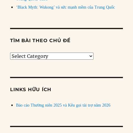
‘Black Myth: Wukong’ và sức mạnh mềm của Trung Quốc
TÌM BÀI THEO CHỦ ĐỀ
Tìm
bài
theo
chủ
đề
LINKS HỮU ÍCH
Báo cáo Thường niên 2025 và Kêu gọi tài trợ năm 2026