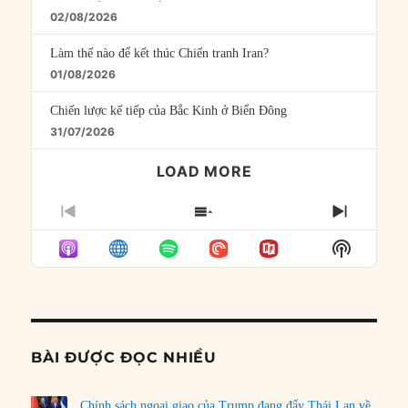
02/08/2026
Làm thế nào để kết thúc Chiến tranh Iran?
01/08/2026
Chiến lược kế tiếp của Bắc Kinh ở Biển Đông
31/07/2026
LOAD MORE
PREVIOUS
SHOW
NEXT
EPISODE
EPISODES
EPISO
Show
LIST
Podcast
Informat
BÀI ĐƯỢC ĐỌC NHIỀU
Chính sách ngoại giao của Trump đang đẩy Thái Lan về