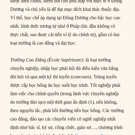
được điều chỉnh, thêm bớt cho phù hợp với thực tế ở Đông
Dương và chủ yếu là để đạt mục đích khai thác thuộc địa.
Vì thế, học chế áp dụng tại Đông Dương cho bậc học cao
nhất, hình thức tương tự như ở Pháp (lúc đầu không có
thực chất, sau đuợc cải tiến vì lý do chính trị), gồm có hai
loại trường là cao đẳng và đại học:
Trường Cao Đẳng (École Supérieure):
là loại trường
chuyên nghiệp, nhập học phải hội đủ điều kiện văn bằng
đòi hỏi và qua một kỳ thi tuyển (concours). Trúng tuyển
được cấp học bổng ăn học suốt học trình. Tốt nghiệp phải
làm việc cho chính quyền (trong lãnh vực chuyên nghiệp
do trường đào tạo) một thời gian ấn định (1), nếu không,
theo nguyên tắc, phải bồi thường tiền học bổng. Các trường
cao đẳng, đào tạo các chuyên viên có nghề nghiệp nhất
định như bác sĩ, kỹ sư, công chức, giáo sư…, chương trình