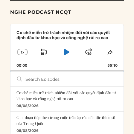
NGHE PODCAST NCQT
Audio
Player
Cơ chế miễn trừ trách nhiệm đối với các quyết
định đầu tư khoa học và công nghệ rủi ro cao
1
X
SKIP
PLAY
JUMP
CHANGE
SHARE
PLAYBACK
THIS
BACKWARD
PAUSE
FORWARD
00:00
RATE
55:10
EPISOD
Search
Episodes
Cơ chế miễn trừ trách nhiệm đối với các quyết định đầu tư
khoa học và công nghệ rủi ro cao
08/08/2026
Giai đoạn tiếp theo trong cuộc trấn áp các dân tộc thiểu số
của Trung Quốc
06/08/2026