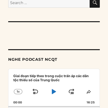
Search
for:
NGHE PODCAST NCQT
Audio
Player
Giai đoạn tiếp theo trong cuộc trấn áp các dân
tộc thiểu số của Trung Quốc
1
X
SKIP
PLAY
JUMP
CHANGE
SHARE
PLAYBACK
THIS
BACKWARD
PAUSE
FORWARD
00:00
RATE
16:25
EPISOD