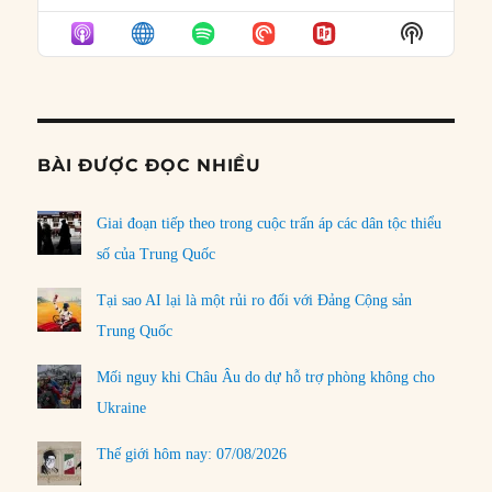
EPISODE
EPISODES
EPISO
Show
LIST
Podcast
Informat
BÀI ĐƯỢC ĐỌC NHIỀU
Giai đoạn tiếp theo trong cuộc trấn áp các dân tộc thiểu
số của Trung Quốc
Tại sao AI lại là một rủi ro đối với Đảng Cộng sản
Trung Quốc
Mối nguy khi Châu Âu do dự hỗ trợ phòng không cho
Ukraine
Thế giới hôm nay: 07/08/2026