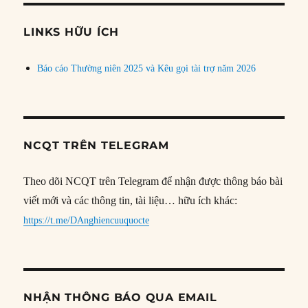
chủ
đề
LINKS HỮU ÍCH
Báo cáo Thường niên 2025 và Kêu gọi tài trợ năm 2026
NCQT TRÊN TELEGRAM
Theo dõi NCQT trên Telegram để nhận được thông báo bài
viết mới và các thông tin, tài liệu… hữu ích khác:
https://t.me/DAnghiencuuquocte
NHẬN THÔNG BÁO QUA EMAIL