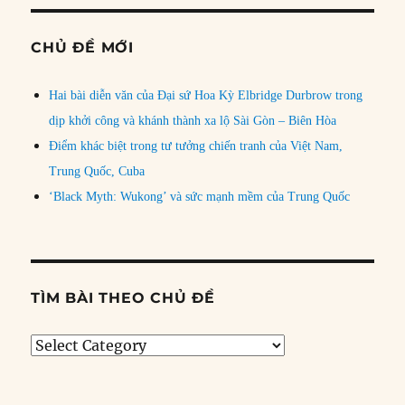
CHỦ ĐỀ MỚI
Hai bài diễn văn của Đại sứ Hoa Kỳ Elbridge Durbrow trong
dịp khởi công và khánh thành xa lộ Sài Gòn – Biên Hòa
Điểm khác biệt trong tư tưởng chiến tranh của Việt Nam,
Trung Quốc, Cuba
‘Black Myth: Wukong’ và sức mạnh mềm của Trung Quốc
TÌM BÀI THEO CHỦ ĐỀ
Tìm
bài
theo