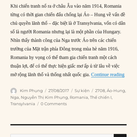
Khi chiến tranh nổ ra ở châu Âu vào năm 1914, Romania
từng có thời gian chiến đấu chống lại Áo – Hung về vấn đề
chủ quyền lãnh thổ – đặc biệt là ở Transylvania, vốn có dân
số là người Romania nhưng lại là một phần của Hungary.
Nhìn thấy thành công của Nga trước Áo trên các chiến
trường của Mặt trận phía Đông trong mùa hè năm 1916,
Romania hy vọng có thể tham gia chiến tranh một cách
thuận lợi, để có thể thực hiện giấc mơ ấp ủ từ lâu về việc
“27/08
mở rộng lãnh thổ và thống nhất quốc gia.
Continue reading
Author
Posted
Categories
Tags
Kim Phụng
27/08/2017
Sự kiện
2708
,
Áo-Hung
,
on
Nga
,
Nguyễn Thị Kim Phụng
,
Romania
,
Thế chiến I
,
Transylvania
0 Comments
SE