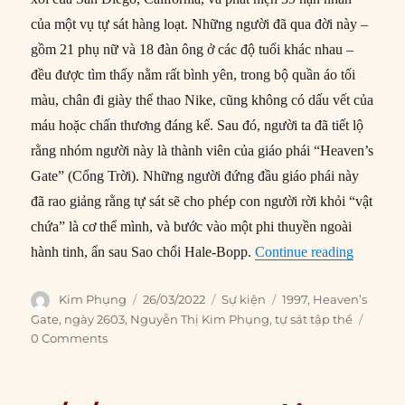
của một vụ tự sát hàng loạt. Những người đã qua đời này –
gồm 21 phụ nữ và 18 đàn ông ở các độ tuổi khác nhau –
đều được tìm thấy nằm rất bình yên, trong bộ quần áo tối
màu, chân đi giày thể thao Nike, cũng không có dấu vết của
máu hoặc chấn thương đáng kể. Sau đó, người ta đã tiết lộ
rằng nhóm người này là thành viên của giáo phái “Heaven’s
Gate” (Cổng Trời). Những người đứng đầu giáo phái này
đã rao giảng rằng tự sát sẽ cho phép con người rời khỏi “vật
chứa” là cơ thể mình, và bước vào một phi thuyền ngoài
“26/03/1
hành tinh, ẩn sau Sao chổi Hale-Bopp.
Continue reading
Author
Posted
Categories
Tags
Kim Phụng
26/03/2022
Sự kiện
1997
,
Heaven’s
on
Gate
,
ngày 2603
,
Nguyễn Thị Kim Phụng
,
tự sát tập thể
0 Comments