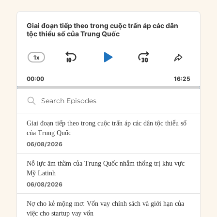
Audio
Player
Giai đoạn tiếp theo trong cuộc trấn áp các dân
tộc thiểu số của Trung Quốc
1
X
SKIP
PLAY
JUMP
CHANGE
SHARE
PLAYBACK
THIS
BACKWARD
PAUSE
FORWARD
00:00
RATE
16:25
EPISOD
Search
Episodes
Giai đoạn tiếp theo trong cuộc trấn áp các dân tộc thiểu số
của Trung Quốc
06/08/2026
Nỗ lực âm thầm của Trung Quốc nhằm thống trị khu vực
Mỹ Latinh
06/08/2026
Nợ cho kẻ mộng mơ: Vốn vay chính sách và giới hạn của
việc cho startup vay vốn