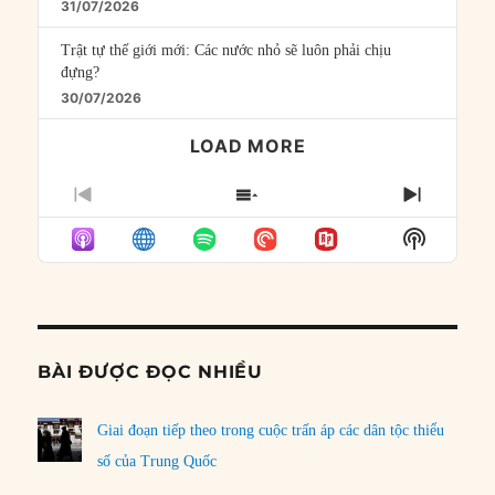
31/07/2026
Trật tự thế giới mới: Các nước nhỏ sẽ luôn phải chịu
đựng?
30/07/2026
LOAD MORE
PREVIOUS
SHOW
NEXT
EPISODE
EPISODES
EPISO
Show
LIST
Podcast
Informat
BÀI ĐƯỢC ĐỌC NHIỀU
Giai đoạn tiếp theo trong cuộc trấn áp các dân tộc thiểu
số của Trung Quốc