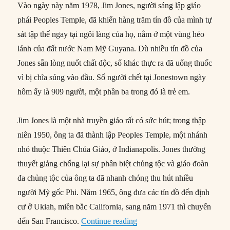
Vào ngày này năm 1978, Jim Jones, người sáng lập giáo
phái Peoples Temple, đã khiến hàng trăm tín đồ của mình tự
sát tập thể ngay tại ngôi làng của họ, nằm ở một vùng hẻo
lánh của đất nước Nam Mỹ Guyana. Dù nhiều tín đồ của
Jones sẵn lòng nuốt chất độc, số khác thực ra đã uống thuốc
vì bị chĩa súng vào đầu. Số người chết tại Jonestown ngày
hôm ấy là 909 người, một phần ba trong đó là trẻ em.
Jim Jones là một nhà truyền giáo rất có sức hút; trong thập
niên 1950, ông ta đã thành lập Peoples Temple, một nhánh
nhỏ thuộc Thiên Chúa Giáo, ở Indianapolis. Jones thường
thuyết giảng chống lại sự phân biệt chủng tộc và giáo đoàn
đa chủng tộc của ông ta đã nhanh chóng thu hút nhiều
người Mỹ gốc Phi. Năm 1965, ông đưa các tín đồ đến định
cư ở Ukiah, miền bắc California, sang năm 1971 thì chuyển
“18/11/1978: 909 người tự s
đến San Francisco.
Continue reading