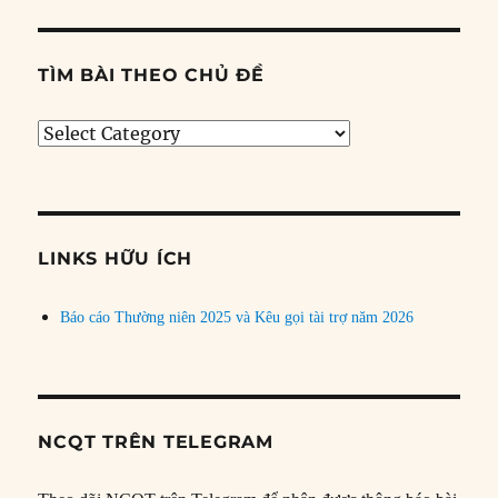
TÌM BÀI THEO CHỦ ĐỀ
Tìm
bài
theo
chủ
đề
LINKS HỮU ÍCH
Báo cáo Thường niên 2025 và Kêu gọi tài trợ năm 2026
NCQT TRÊN TELEGRAM