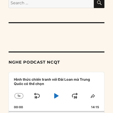
Search
for:
NGHE PODCAST NCQT
Audio
Player
Hình thức chiến tranh với Đài Loan mà Trung
Quốc có thể chọn
1
X
SKIP
PLAY
JUMP
CHANGE
SHARE
PLAYBACK
THIS
BACKWARD
PAUSE
FORWARD
00:00
RATE
14:15
EPISOD