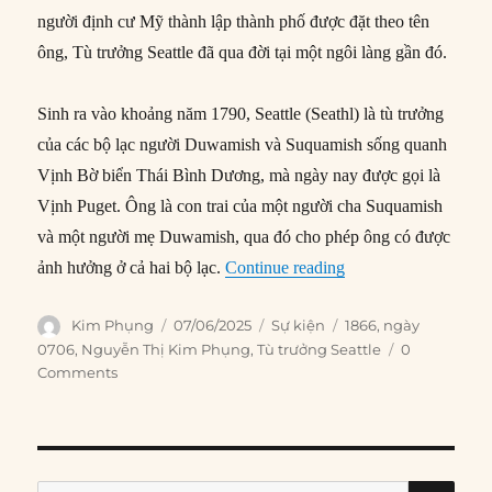
người định cư Mỹ thành lập thành phố được đặt theo tên
ông, Tù trưởng Seattle đã qua đời tại một ngôi làng gần đó.
Sinh ra vào khoảng năm 1790, Seattle (Seathl) là tù trưởng
của các bộ lạc người Duwamish và Suquamish sống quanh
Vịnh Bờ biển Thái Bình Dương, mà ngày nay được gọi là
Vịnh Puget. Ông là con trai của một người cha Suquamish
và một người mẹ Duwamish, qua đó cho phép ông có được
“07/06/1866: Tù trưở
ảnh hưởng ở cả hai bộ lạc.
Continue reading
Author
Posted
Categories
Tags
Kim Phụng
07/06/2025
Sự kiện
1866
,
ngày
on
0706
,
Nguyễn Thị Kim Phụng
,
Tù trưởng Seattle
0
Comments
SE