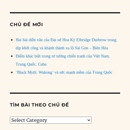
CHỦ ĐỀ MỚI
Hai bài diễn văn của Đại sứ Hoa Kỳ Elbridge Durbrow trong
dịp khởi công và khánh thành xa lộ Sài Gòn – Biên Hòa
Điểm khác biệt trong tư tưởng chiến tranh của Việt Nam,
Trung Quốc, Cuba
‘Black Myth: Wukong’ và sức mạnh mềm của Trung Quốc
TÌM BÀI THEO CHỦ ĐỀ
Tìm
bài