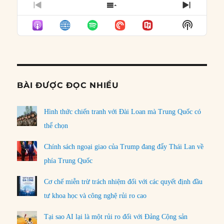
PREVIOUS
SHOW
NEXT
EPISODE
EPISODES
EPISO
Show
LIST
Podcast
Informat
BÀI ĐƯỢC ĐỌC NHIỀU
Hình thức chiến tranh với Đài Loan mà Trung Quốc có
thể chọn
Chính sách ngoại giao của Trump đang đẩy Thái Lan về
phía Trung Quốc
Cơ chế miễn trừ trách nhiệm đối với các quyết định đầu
tư khoa học và công nghệ rủi ro cao
Tại sao AI lại là một rủi ro đối với Đảng Cộng sản