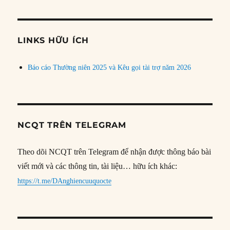
theo
chủ
đề
LINKS HỮU ÍCH
Báo cáo Thường niên 2025 và Kêu gọi tài trợ năm 2026
NCQT TRÊN TELEGRAM
Theo dõi NCQT trên Telegram để nhận được thông báo bài
viết mới và các thông tin, tài liệu… hữu ích khác:
https://t.me/DAnghiencuuquocte