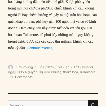
họa hàng không đầu tiên trên thế giới. Được phóng lên
trong một hội chợ địa phương, chiếc khinh khí cầu không
người lái bay chệch hướng và gây ra một trận hỏa hoạn càn
quét khắp thị trấn, phá hủy gần 100 ngôi nhà và cơ sở kinh
doanh. Đám cháy, sau này được biết đến với tên gọi Đại
hỏa hoạn Tullamore, đã phơi bày những mối nguy không
lường trước được của các cuộc thử nghiệm khinh khí cầu
“10/05/1785: Thảm họa hàng không đ
thời kỳ đầu.
Continue reading
Author
Posted
Categories
Tags
Kim Phụng
10/05/2026
Sự kiện
1785
,
Ireland
,
on
ngày 1005
,
Nguyễn Thị Kim Phụng
,
thảm họa
,
Tullamore
0 Comments
SE
Search