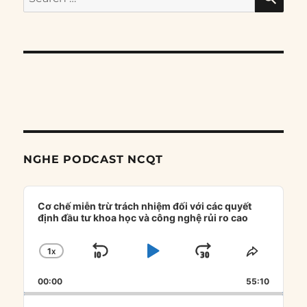
for:
NGHE PODCAST NCQT
Audio
Player
Cơ chế miễn trừ trách nhiệm đối với các quyết
định đầu tư khoa học và công nghệ rủi ro cao
1
X
SKIP
PLAY
JUMP
CHANGE
SHARE
PLAYBACK
THIS
BACKWARD
PAUSE
FORWARD
00:00
RATE
55:10
EPISOD
Search