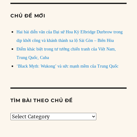
CHỦ ĐỀ MỚI
Hai bài diễn văn của Đại sứ Hoa Kỳ Elbridge Durbrow trong
dịp khởi công và khánh thành xa lộ Sài Gòn – Biên Hòa
Điểm khác biệt trong tư tưởng chiến tranh của Việt Nam,
Trung Quốc, Cuba
‘Black Myth: Wukong’ và sức mạnh mềm của Trung Quốc
TÌM BÀI THEO CHỦ ĐỀ
Tìm
bài
theo