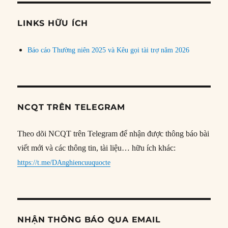
chủ
đề
LINKS HỮU ÍCH
Báo cáo Thường niên 2025 và Kêu gọi tài trợ năm 2026
NCQT TRÊN TELEGRAM
Theo dõi NCQT trên Telegram để nhận được thông báo bài
viết mới và các thông tin, tài liệu… hữu ích khác:
https://t.me/DAnghiencuuquocte
NHẬN THÔNG BÁO QUA EMAIL