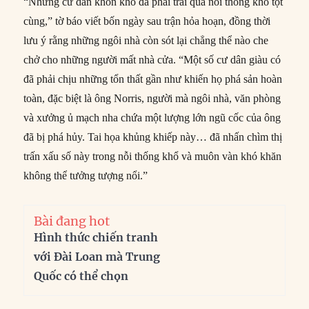
“Những cư dân khốn khổ đã phải trải qua nỗi thống khổ tột
cùng,” tờ báo viết bốn ngày sau trận hỏa hoạn, đồng thời
lưu ý rằng những ngôi nhà còn sót lại chẳng thể nào che
chở cho những người mất nhà cửa. “Một số cư dân giàu có
đã phải chịu những tổn thất gần như khiến họ phá sản hoàn
toàn, đặc biệt là ông Norris, người mà ngôi nhà, văn phòng
và xưởng ủ mạch nha chứa một lượng lớn ngũ cốc của ông
đã bị phá hủy. Tai họa khủng khiếp này… đã nhấn chìm thị
trấn xấu số này trong nỗi thống khổ và muôn vàn khó khăn
không thể tưởng tượng nổi.”
Bài đang hot
Hình thức chiến tranh
với Đài Loan mà Trung
Quốc có thể chọn