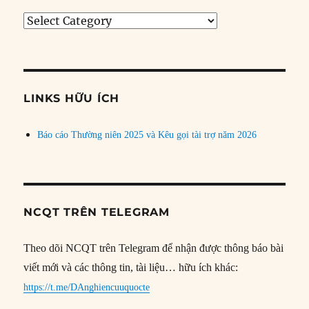
Tìm
bài
theo
chủ
đề
LINKS HỮU ÍCH
Báo cáo Thường niên 2025 và Kêu gọi tài trợ năm 2026
NCQT TRÊN TELEGRAM
Theo dõi NCQT trên Telegram để nhận được thông báo bài
viết mới và các thông tin, tài liệu… hữu ích khác:
https://t.me/DAnghiencuuquocte