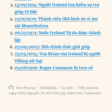
o
I
g
p
a
13/09/1914: Người Ireland tìm kiếm sự trợ
o
n
er
p
m
giúp từ Đức
k
23/11/1979: Thành viên IRA lãnh án vì ám
sát Mountbatten
06/12/1921: Nước Ireland Tự do được thành
lập
25/09/2005: IRA chính thức giải giáp
23/04/1014: Vua Brian của Ireland bị người
Viking sát hại
03/08/1916: Roger Casement bị treo cổ
Author
Posted
Categories
Tags
Kim Phụng
10/05/2026
Sự kiện
1785
,
Ireland
,
on
ngày 1005
,
Nguyễn Thị Kim Phụng
,
thảm họa
,
Tullamore