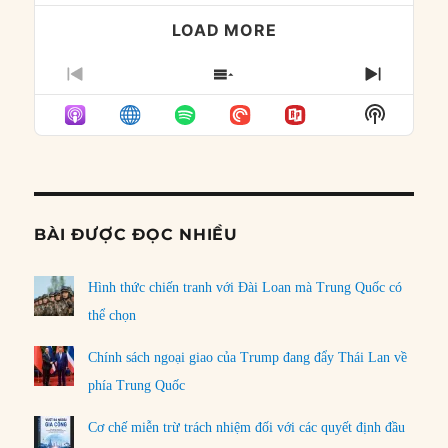
LOAD MORE
PREVIOUS
SHOW
NEXT
EPISODE
EPISODES
EPISO
Show
LIST
Podcast
Informat
BÀI ĐƯỢC ĐỌC NHIỀU
Hình thức chiến tranh với Đài Loan mà Trung Quốc có
thể chọn
Chính sách ngoại giao của Trump đang đẩy Thái Lan về
phía Trung Quốc
Cơ chế miễn trừ trách nhiệm đối với các quyết định đầu