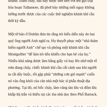
doanh. Đám cháy, sau này được biết đến với tên gọi Đại
hỏa hoạn Tullamore, đã phơi bày những mối nguy không
lường trước được của các cuộc thử nghiệm khinh khí cầu
thời kỳ đầu.
Một tờ báo ở Dublin đưa tin rằng trò biểu diễn này do hai
quý ông người Anh nghĩ ra. Họ thuyết phục một “nhà thám
hiểm người Anh” chế tạo và phóng một khinh khí cầu
Montgolfier “để làm trò tiêu khiển cho bạn bè của họ.”
Nhiều khả năng được làm bằng giấy và bay lên nhờ một rổ
rơm đang cháy, chiếc khinh khí cầu cất cánh sau khi người
ta cắt dây buộc, rồi gặp phải “những cơn gió mạnh” cuốn
nó vào ống khói của căn nhà một bác sĩ phẫu thuật địa
phương. Tại đó, nó bốc cháy, làm văng tàn lửa và đốm lửa
khắp thị trấn và thiêu rụi các tòa nhà dọc theo Phố Barrack.