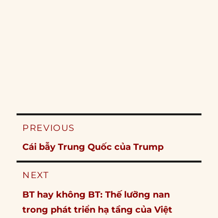
Post
PREVIOUS
navigation
Previous
Cái bẫy Trung Quốc của Trump
post:
NEXT
Next
BT hay không BT: Thế lưỡng nan
post:
trong phát triển hạ tầng của Việt