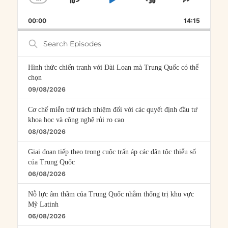
SKIP
PLAY
JUMP
CHANGE
SHARE
PLAYBACK
THIS
BACKWARD
PAUSE
FORWARD
00:00
RATE
14:15
EPISOD
Search
Episodes
Hình thức chiến tranh với Đài Loan mà Trung Quốc có thể
chọn
09/08/2026
Cơ chế miễn trừ trách nhiệm đối với các quyết định đầu tư
khoa học và công nghệ rủi ro cao
08/08/2026
Giai đoạn tiếp theo trong cuộc trấn áp các dân tộc thiểu số
của Trung Quốc
06/08/2026
Nỗ lực âm thầm của Trung Quốc nhằm thống trị khu vực
Mỹ Latinh
06/08/2026