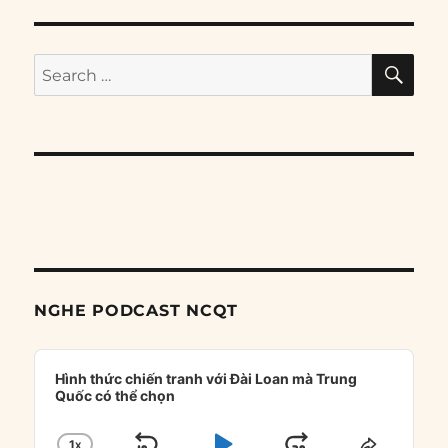
SE
Search
for:
NGHE PODCAST NCQT
Audio
Player
Hình thức chiến tranh với Đài Loan mà Trung
Quốc có thể chọn
1
X