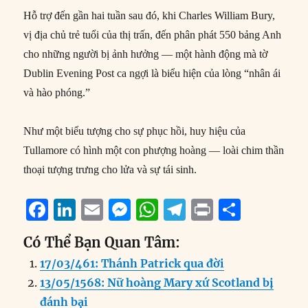
Hỗ trợ đến gần hai tuần sau đó, khi Charles William Bury,
vị địa chủ trẻ tuổi của thị trấn, đến phân phát 550 bảng Anh
cho những người bị ảnh hưởng — một hành động mà tờ
Dublin Evening Post ca ngợi là biểu hiện của lòng “nhân ái
và hào phóng.”
Như một biểu tượng cho sự phục hồi, huy hiệu của
Tullamore có hình một con phượng hoàng — loài chim thần
thoại tượng trưng cho lửa và sự tái sinh.
F
Li
E
M
W
T
P
S
a
n
m
e
h
el
ri
h
Có Thể Bạn Quan Tâm:
c
k
ai
ss
at
e
n
a
17/03/461: Thánh Patrick qua đời
e
e
l
e
s
g
t
re
13/05/1568: Nữ hoàng Mary xứ Scotland bị
b
d
n
A
r
đánh bại