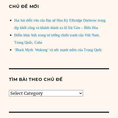
CHỦ ĐỀ MỚI
Hai bài diễn văn của Đại sứ Hoa Kỳ Elbridge Durbrow trong
dịp khởi công và khánh thành xa lộ Sài Gòn – Biên Hòa
Điểm khác biệt trong tư tưởng chiến tranh của Việt Nam,
Trung Quốc, Cuba
‘Black Myth: Wukong’ và sức mạnh mềm của Trung Quốc
TÌM BÀI THEO CHỦ ĐỀ
Tìm
bài
theo
chủ