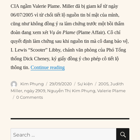
CIA ngầm Valerie Plame. Miller đã bị giam kể từ ngày
06/07/2005 vì từ chối tiết lộ nguồn tin bí mật của mình,
cũng như không đồng ý ra làm chứng trước một bồi thẩm
đoàn đang xem xét
Vụ án Plame
(Plame Affair). Cô chỉ
quyết định làm chứng sau khi nguồn tin mà cô đang bảo vệ,
I. Lewis “Scooter” Libby, chánh văn phòng của Phó Tổng
thống Dick Cheney, ký giấy đồng ý cho phép cô tiết lộ
“29/09/2005: Phóng viên Judith Miller
thông tin.
Continue reading
Author
Posted
Categories
Tags
Kim Phụng
29/09/2020
Sự kiện
2005
,
Judith
on
Miller
,
ngày 2909
,
Nguyễn Thị Kim Phụng
,
Valerie Plame
0 Comments
SE
Search