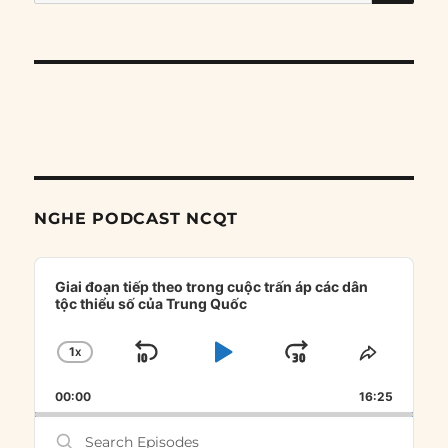
for:
NGHE PODCAST NCQT
Audio
Player
Giai đoạn tiếp theo trong cuộc trấn áp các dân
tộc thiểu số của Trung Quốc
1
X
SKIP
PLAY
JUMP
CHANGE
SHARE
PLAYBACK
THIS
BACKWARD
PAUSE
FORWARD
00:00
RATE
16:25
EPISOD
Search