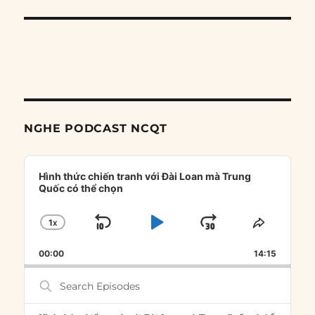
NGHE PODCAST NCQT
Audio
Player
Hình thức chiến tranh với Đài Loan mà Trung
Quốc có thể chọn
1
X
SKIP
PLAY
JUMP
CHANGE
SHARE
PLAYBACK
THIS
BACKWARD
PAUSE
FORWARD
00:00
RATE
14:15
EPISOD
Search
Episodes