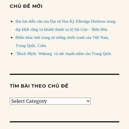
CHỦ ĐỀ MỚI
Hai bài diễn văn của Đại sứ Hoa Kỳ Elbridge Durbrow trong
dịp khởi công và khánh thành xa lộ Sài Gòn – Biên Hòa
Điểm khác biệt trong tư tưởng chiến tranh của Việt Nam,
Trung Quốc, Cuba
‘Black Myth: Wukong’ và sức mạnh mềm của Trung Quốc
TÌM BÀI THEO CHỦ ĐỀ
Tìm
bài
theo
chủ