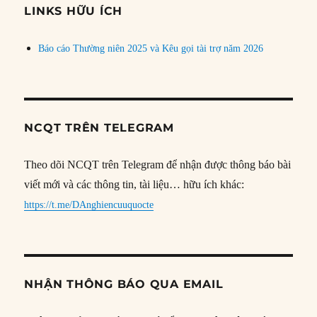
đề
LINKS HỮU ÍCH
Báo cáo Thường niên 2025 và Kêu gọi tài trợ năm 2026
NCQT TRÊN TELEGRAM
Theo dõi NCQT trên Telegram để nhận được thông báo bài
viết mới và các thông tin, tài liệu… hữu ích khác:
https://t.me/DAnghiencuuquocte
NHẬN THÔNG BÁO QUA EMAIL