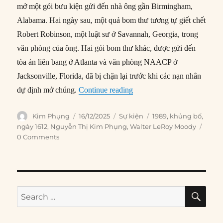
mở một gói bưu kiện gửi đến nhà ông gần Birmingham,
Alabama. Hai ngày sau, một quả bom thư tương tự giết chết
Robert Robinson, một luật sư ở Savannah, Georgia, trong
văn phòng của ông. Hai gói bom thư khác, được gửi đến
tòa án liên bang ở Atlanta và văn phòng NAACP ở
Jacksonville, Florida, đã bị chặn lại trước khi các nạn nhân
“16/12/1989: Thẩm phán liê
dự định mở chúng.
Continue reading
Author
Posted
Categories
Tags
Kim Phụng
16/12/2025
Sự kiện
1989
,
khủng bố
,
on
ngày 1612
,
Nguyễn Thị Kim Phụng
,
Walter LeRoy Moody
0 Comments
SE
Search
for: