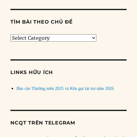
TÌM BÀI THEO CHỦ ĐỀ
Tìm
bài
theo
chủ
đề
LINKS HỮU ÍCH
Báo cáo Thường niên 2025 và Kêu gọi tài trợ năm 2026
NCQT TRÊN TELEGRAM