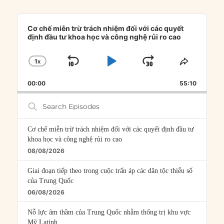
Audio
Player
Cơ chế miễn trừ trách nhiệm đối với các quyết
định đầu tư khoa học và công nghệ rủi ro cao
1
X
SKIP
PLAY
JUMP
CHANGE
SHARE
PLAYBACK
THIS
BACKWARD
PAUSE
FORWARD
00:00
RATE
55:10
EPISOD
Search
Episodes
Cơ chế miễn trừ trách nhiệm đối với các quyết định đầu tư
khoa học và công nghệ rủi ro cao
08/08/2026
Giai đoạn tiếp theo trong cuộc trấn áp các dân tộc thiểu số
của Trung Quốc
06/08/2026
Nỗ lực âm thầm của Trung Quốc nhằm thống trị khu vực
Mỹ Latinh