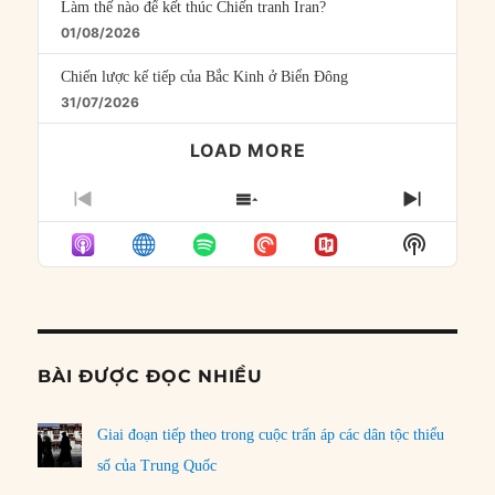
Làm thế nào để kết thúc Chiến tranh Iran?
01/08/2026
Chiến lược kế tiếp của Bắc Kinh ở Biển Đông
31/07/2026
LOAD MORE
PREVIOUS
SHOW
NEXT
EPISODE
EPISODES
EPISO
Show
LIST
Podcast
Informat
BÀI ĐƯỢC ĐỌC NHIỀU
Giai đoạn tiếp theo trong cuộc trấn áp các dân tộc thiểu
số của Trung Quốc