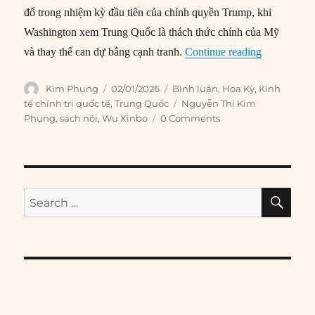
đổ trong nhiệm kỳ đầu tiên của chính quyền Trump, khi
Washington xem Trung Quốc là thách thức chính của Mỹ
“Tại sao nê
và thay thế can dự bằng cạnh tranh.
Continue reading
Author
Posted
Categories
Kim Phụng
02/01/2026
Bình luận
,
Hoa Kỳ
,
Kinh
on
Tags
tế chính trị quốc tế
,
Trung Quốc
Nguyễn Thị Kim
Phụng
,
sách nói
,
Wu Xinbo
0 Comments
SE
Search
for: