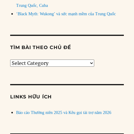
Trung Quốc, Cuba
‘Black Myth: Wukong’ và sức mạnh mềm của Trung Quốc
TÌM BÀI THEO CHỦ ĐỀ
Tìm
bài
theo
chủ
đề
LINKS HỮU ÍCH
Báo cáo Thường niên 2025 và Kêu gọi tài trợ năm 2026