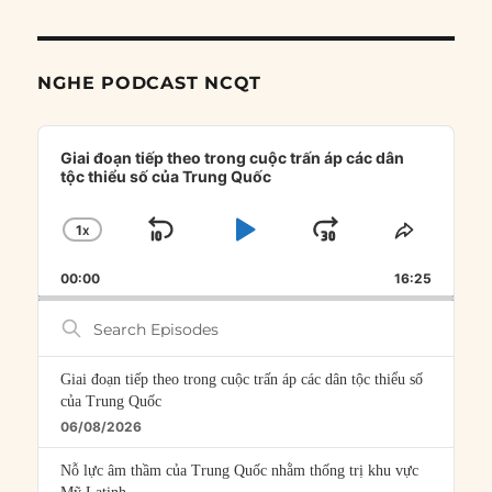
NGHE PODCAST NCQT
Audio
Player
Giai đoạn tiếp theo trong cuộc trấn áp các dân
tộc thiểu số của Trung Quốc
1
X
SKIP
PLAY
JUMP
CHANGE
SHARE
PLAYBACK
THIS
BACKWARD
PAUSE
FORWARD
00:00
RATE
16:25
EPISOD
Search
Episodes
Giai đoạn tiếp theo trong cuộc trấn áp các dân tộc thiểu số
của Trung Quốc
06/08/2026
Nỗ lực âm thầm của Trung Quốc nhằm thống trị khu vực