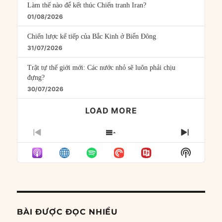
Làm thế nào để kết thúc Chiến tranh Iran?
01/08/2026
Chiến lược kế tiếp của Bắc Kinh ở Biển Đông
31/07/2026
Trật tự thế giới mới: Các nước nhỏ sẽ luôn phải chịu
đựng?
30/07/2026
LOAD MORE
PREVIOUS
SHOW
NEXT
EPISODE
EPISODES
EPISO
Show
LIST
Podcast
Informat
BÀI ĐƯỢC ĐỌC NHIỀU