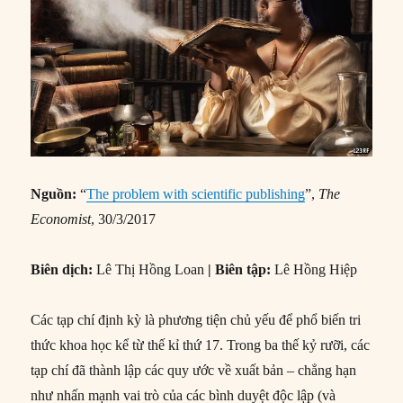
Nguồn:
“
The problem with scientific publishing
”,
The
Economist
, 30/3/2017
Biên dịch:
Lê Thị Hồng Loan
| Biên tập:
Lê Hồng Hiệp
Các tạp chí định kỳ là phương tiện chủ yếu để phổ biến tri
thức khoa học kể từ thế kỉ thứ 17. Trong ba thế kỷ rưỡi, các
tạp chí đã thành lập các quy ước về xuất bản – chẳng hạn
như nhấn mạnh vai trò của các bình duyệt độc lập (và