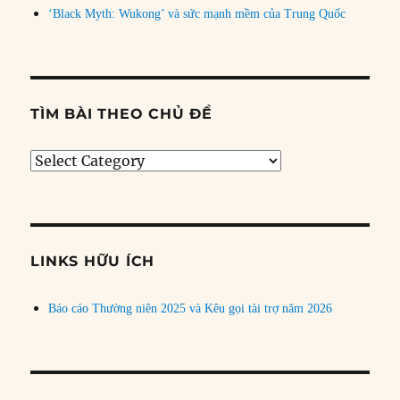
‘Black Myth: Wukong’ và sức mạnh mềm của Trung Quốc
TÌM BÀI THEO CHỦ ĐỀ
Tìm
bài
theo
chủ
đề
LINKS HỮU ÍCH
Báo cáo Thường niên 2025 và Kêu gọi tài trợ năm 2026