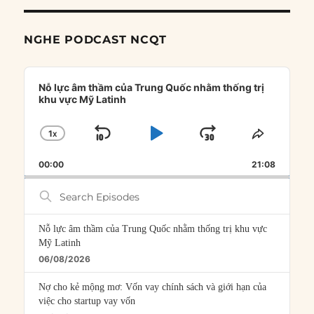
NGHE PODCAST NCQT
Audio
Player
Nỗ lực âm thầm của Trung Quốc nhằm thống trị
khu vực Mỹ Latinh
1
X
SKIP
PLAY
JUMP
CHANGE
SHARE
PLAYBACK
THIS
BACKWARD
PAUSE
FORWARD
00:00
RATE
21:08
EPISOD
Search
Episodes
Nỗ lực âm thầm của Trung Quốc nhằm thống trị khu vực
Mỹ Latinh
06/08/2026
Nợ cho kẻ mộng mơ: Vốn vay chính sách và giới hạn của
việc cho startup vay vốn