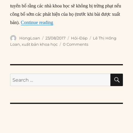
tuyên bố rằng các nhà khoa học sẽ không bị trừng phạt nếu
công bố sớm các phát hiện của họ (trước khi bài được xuất
“Tại sao xuất bản khoa học cần được cải t
bản).
Continue reading
Author
Posted
Categories
Tags
HongLoan
23/08/2017
Hỏi-Đáp
Lê Thị Hồng
on
Loan
,
xuất bản khoa học
0 Comments
SE
Search
for: