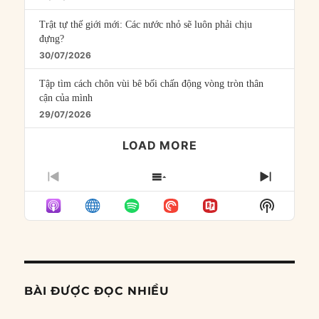
Trật tự thế giới mới: Các nước nhỏ sẽ luôn phải chịu
đựng?
30/07/2026
Tập tìm cách chôn vùi bê bối chấn động vòng tròn thân
cận của mình
29/07/2026
LOAD MORE
PREVIOUS
SHOW
NEXT
EPISODE
EPISODES
EPISO
Show
LIST
Podcast
Informat
BÀI ĐƯỢC ĐỌC NHIỀU