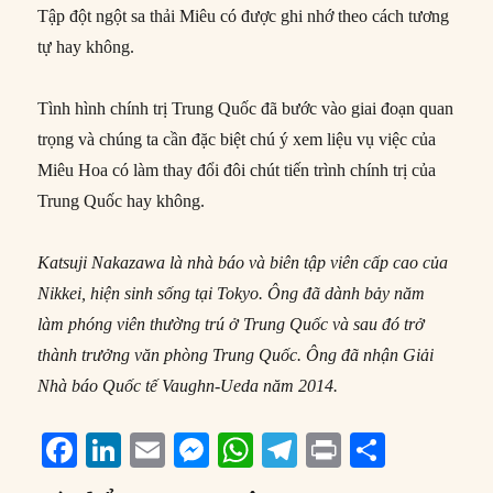
Tập đột ngột sa thải Miêu có được ghi nhớ theo cách tương
tự hay không.
Tình hình chính trị Trung Quốc đã bước vào giai đoạn quan
trọng và chúng ta cần đặc biệt chú ý xem liệu vụ việc của
Miêu Hoa có làm thay đổi đôi chút tiến trình chính trị của
Trung Quốc hay không.
Katsuji Nakazawa là nhà báo và biên tập viên cấp cao của
Nikkei, hiện sinh sống tại Tokyo. Ông đã dành bảy năm
làm phóng viên thường trú ở Trung Quốc và sau đó trở
thành trưởng văn phòng Trung Quốc. Ông đã nhận Giải
Nhà báo Quốc tế Vaughn-Ueda năm 2014.
F
Li
E
M
W
T
P
S
a
n
m
e
h
el
ri
h