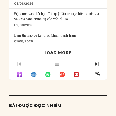
03/08/2026
Đặt cược vào thất bại: Các quỹ đầu tư mạo hiểm quốc gia
và khía cạnh chính trị của vốn rủi ro
02/08/2026
Làm thế nào để kết thúc Chiến tranh Iran?
01/08/2026
LOAD MORE
PREVIOUS
SHOW
NEXT
EPISODE
EPISODES
EPISO
Show
LIST
Podcast
Informat
BÀI ĐƯỢC ĐỌC NHIỀU