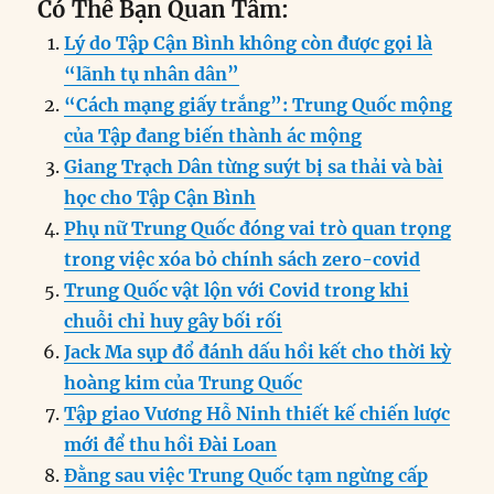
Có Thể Bạn Quan Tâm:
c
k
ai
ss
at
e
n
a
Lý do Tập Cận Bình không còn được gọi là
e
e
l
e
s
g
t
re
“lãnh tụ nhân dân”
b
d
n
A
r
“Cách mạng giấy trắng”: Trung Quốc mộng
o
I
g
p
a
của Tập đang biến thành ác mộng
o
n
er
p
m
Giang Trạch Dân từng suýt bị sa thải và bài
k
học cho Tập Cận Bình
Phụ nữ Trung Quốc đóng vai trò quan trọng
trong việc xóa bỏ chính sách zero-covid
Trung Quốc vật lộn với Covid trong khi
chuỗi chỉ huy gây bối rối
Jack Ma sụp đổ đánh dấu hồi kết cho thời kỳ
hoàng kim của Trung Quốc
Tập giao Vương Hỗ Ninh thiết kế chiến lược
mới để thu hồi Đài Loan
Đằng sau việc Trung Quốc tạm ngừng cấp