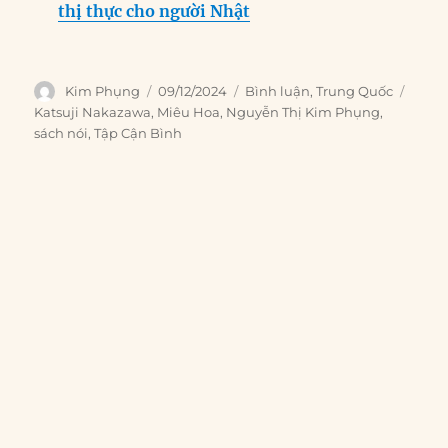
thị thực cho người Nhật
Author
Posted
Categories
Tags
Kim Phụng
09/12/2024
Bình luận
,
Trung Quốc
on
Katsuji Nakazawa
,
Miêu Hoa
,
Nguyễn Thị Kim Phụng
,
sách nói
,
Tập Cận Bình