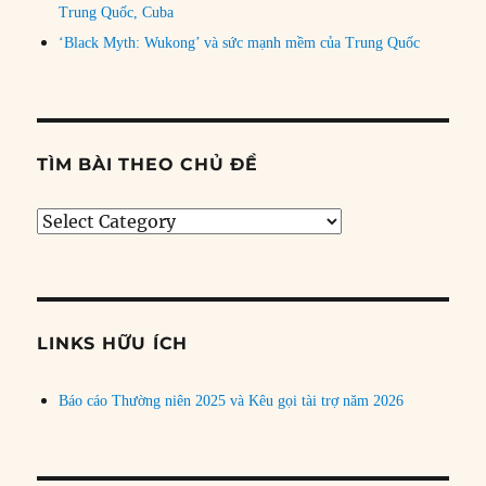
Trung Quốc, Cuba
‘Black Myth: Wukong’ và sức mạnh mềm của Trung Quốc
TÌM BÀI THEO CHỦ ĐỀ
Tìm
bài
theo
chủ
đề
LINKS HỮU ÍCH
Báo cáo Thường niên 2025 và Kêu gọi tài trợ năm 2026