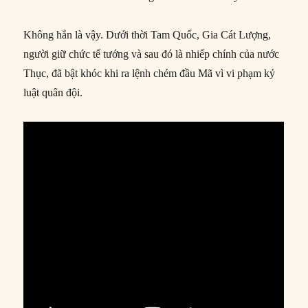
Không hẳn là vậy. Dưới thời Tam Quốc, Gia Cát Lượng,
người giữ chức tể tướng và sau đó là nhiếp chính của nước
Thục, đã bật khóc khi ra lệnh chém đầu Mã vì vi phạm kỷ
luật quân đội.