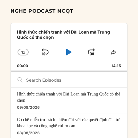
NGHE PODCAST NCQT
Audio
Player
Hình thức chiến tranh với Đài Loan mà Trung
Quốc có thể chọn
1
X
SKIP
PLAY
JUMP
CHANGE
SHARE
PLAYBACK
THIS
BACKWARD
PAUSE
FORWARD
00:00
RATE
14:15
EPISOD
Search
Episodes
Hình thức chiến tranh với Đài Loan mà Trung Quốc có thể
chọn
09/08/2026
Cơ chế miễn trừ trách nhiệm đối với các quyết định đầu tư
khoa học và công nghệ rủi ro cao
08/08/2026