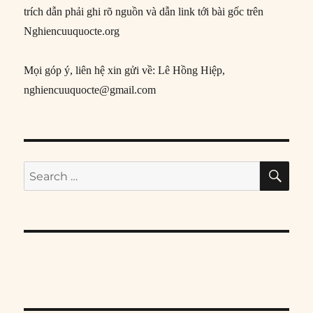
trích dẫn phải ghi rõ nguồn và dẫn link tới bài gốc trên
Nghiencuuquocte.org
Mọi góp ý, liên hệ xin gửi về: Lê Hồng Hiệp,
nghiencuuquocte@gmail.com
SE
Search
for: