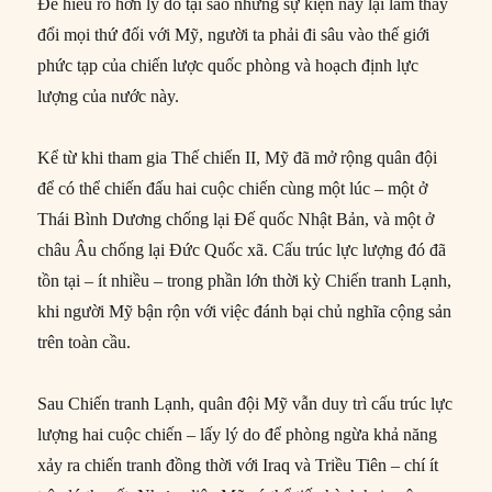
Để hiểu rõ hơn lý do tại sao những sự kiện này lại làm thay
đổi mọi thứ đối với Mỹ, người ta phải đi sâu vào thế giới
phức tạp của chiến lược quốc phòng và hoạch định lực
lượng của nước này.
Kể từ khi tham gia Thế chiến II, Mỹ đã mở rộng quân đội
để có thể chiến đấu hai cuộc chiến cùng một lúc – một ở
Thái Bình Dương chống lại Đế quốc Nhật Bản, và một ở
châu Âu chống lại Đức Quốc xã. Cấu trúc lực lượng đó đã
tồn tại – ít nhiều – trong phần lớn thời kỳ Chiến tranh Lạnh,
khi người Mỹ bận rộn với việc đánh bại chủ nghĩa cộng sản
trên toàn cầu.
Sau Chiến tranh Lạnh, quân đội Mỹ vẫn duy trì cấu trúc lực
lượng hai cuộc chiến – lấy lý do để phòng ngừa khả năng
xảy ra chiến tranh đồng thời với Iraq và Triều Tiên – chí ít