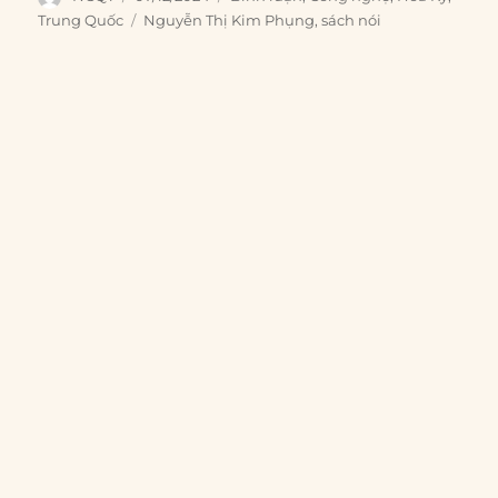
on
Tags
Trung Quốc
Nguyễn Thị Kim Phụng
,
sách nói