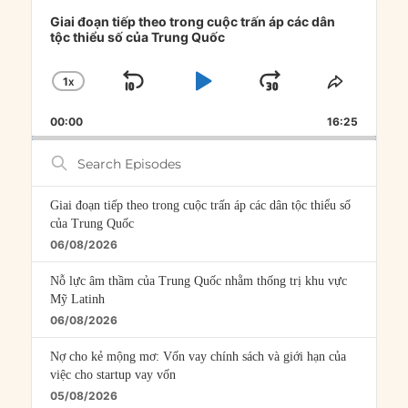
Audio
Player
Giai đoạn tiếp theo trong cuộc trấn áp các dân
tộc thiểu số của Trung Quốc
1
X
SKIP
PLAY
JUMP
CHANGE
SHARE
PLAYBACK
THIS
BACKWARD
PAUSE
FORWARD
00:00
RATE
16:25
EPISOD
Search
Episodes
Giai đoạn tiếp theo trong cuộc trấn áp các dân tộc thiểu số
của Trung Quốc
06/08/2026
Nỗ lực âm thầm của Trung Quốc nhằm thống trị khu vực
Mỹ Latinh
06/08/2026
Nợ cho kẻ mộng mơ: Vốn vay chính sách và giới hạn của
việc cho startup vay vốn
05/08/2026