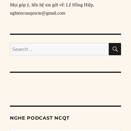
Mọi góp ý, liên hệ xin gửi về: Lê Hồng Hiệp,
nghiencuuquocte@gmail.com
SE
Search
for:
NGHE PODCAST NCQT