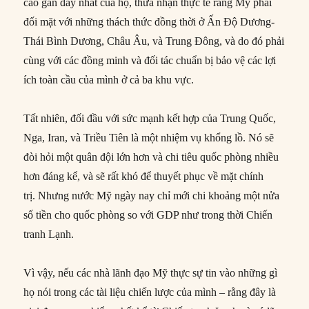
cáo gần đây nhất của họ, thừa nhận thực tế rằng Mỹ phải
đối mặt với những thách thức đồng thời ở Ấn Độ Dương-
Thái Bình Dương, Châu Âu, và Trung Đông, và do đó phải
cùng với các đồng minh và đối tác chuẩn bị bảo vệ các lợi
ích toàn cầu của mình ở cả ba khu vực.
Tất nhiên, đối đầu với sức mạnh kết hợp của Trung Quốc,
Nga, Iran, và Triều Tiên là một nhiệm vụ khổng lồ. Nó sẽ
đòi hỏi một quân đội lớn hơn và chi tiêu quốc phòng nhiều
hơn đáng kể, và sẽ rất khó để thuyết phục về mặt chính
trị. Nhưng nước Mỹ ngày nay chỉ mới chi khoảng một nửa
số tiền cho quốc phòng so với GDP như trong thời Chiến
tranh Lạnh.
Vì vậy, nếu các nhà lãnh đạo Mỹ thực sự tin vào những gì
họ nói trong các tài liệu chiến lược của mình – rằng đây là