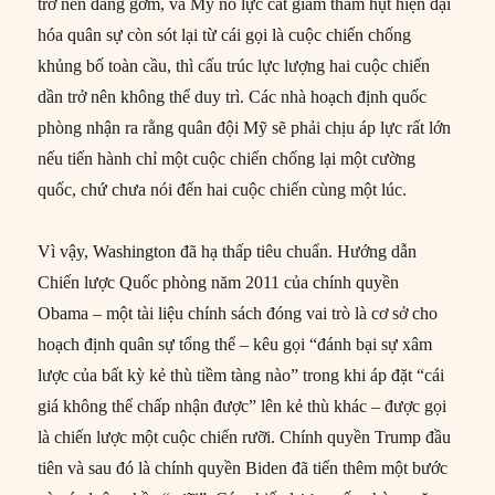
trở nên đáng gờm, và Mỹ nỗ lực cắt giảm thâm hụt hiện đại
hóa quân sự còn sót lại từ cái gọi là cuộc chiến chống
khủng bố toàn cầu, thì cấu trúc lực lượng hai cuộc chiến
dần trở nên không thể duy trì. Các nhà hoạch định quốc
phòng nhận ra rằng quân đội Mỹ sẽ phải chịu áp lực rất lớn
nếu tiến hành chỉ một cuộc chiến chống lại một cường
quốc, chứ chưa nói đến hai cuộc chiến cùng một lúc.
Vì vậy, Washington đã hạ thấp tiêu chuẩn. Hướng dẫn
Chiến lược Quốc phòng năm 2011 của chính quyền
Obama – một tài liệu chính sách đóng vai trò là cơ sở cho
hoạch định quân sự tổng thể – kêu gọi “đánh bại sự xâm
lược của bất kỳ kẻ thù tiềm tàng nào” trong khi áp đặt “cái
giá không thể chấp nhận được” lên kẻ thù khác – được gọi
là chiến lược một cuộc chiến rưỡi. Chính quyền Trump đầu
tiên và sau đó là chính quyền Biden đã tiến thêm một bước