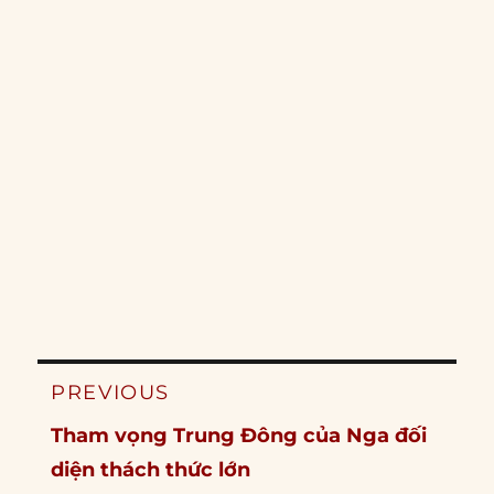
Post
PREVIOUS
navigation
Previous
Tham vọng Trung Đông của Nga đối
post:
diện thách thức lớn