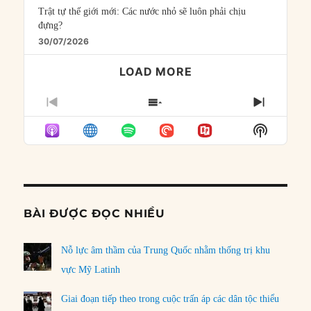
Trật tự thế giới mới: Các nước nhỏ sẽ luôn phải chịu
đựng?
30/07/2026
LOAD MORE
PREVIOUS
SHOW
NEXT
EPISODE
EPISODES
EPISO
Show
LIST
Podcast
Informat
BÀI ĐƯỢC ĐỌC NHIỀU
Nỗ lực âm thầm của Trung Quốc nhằm thống trị khu
vực Mỹ Latinh
Giai đoạn tiếp theo trong cuộc trấn áp các dân tộc thiểu