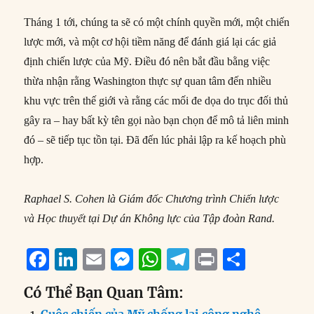
Tháng 1 tới, chúng ta sẽ có một chính quyền mới, một chiến
lược mới, và một cơ hội tiềm năng để đánh giá lại các giả
định chiến lược của Mỹ. Điều đó nên bắt đầu bằng việc
thừa nhận rằng Washington thực sự quan tâm đến nhiều
khu vực trên thế giới và rằng các mối đe dọa do trục đối thủ
gây ra – hay bất kỳ tên gọi nào bạn chọn để mô tả liên minh
đó – sẽ tiếp tục tồn tại. Đã đến lúc phải lập ra kế hoạch phù
hợp.
Raphael S. Cohen là Giám đốc Chương trình Chiến lược
và Học thuyết tại Dự án Không lực của Tập đoàn Rand.
F
Li
E
M
W
T
P
S
a
n
m
e
h
el
ri
h
Có Thể Bạn Quan Tâm:
c
k
ai
ss
at
e
n
a