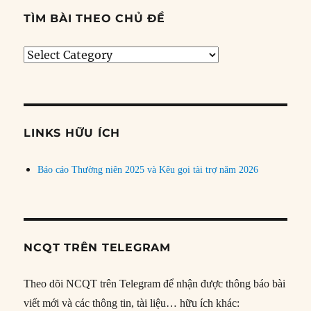
TÌM BÀI THEO CHỦ ĐỀ
Tìm
bài
theo
chủ
đề
LINKS HỮU ÍCH
Báo cáo Thường niên 2025 và Kêu gọi tài trợ năm 2026
NCQT TRÊN TELEGRAM
Theo dõi NCQT trên Telegram để nhận được thông báo bài
viết mới và các thông tin, tài liệu… hữu ích khác: