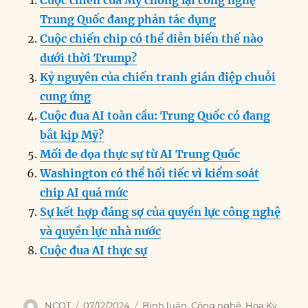
Cuộc chiến của Mỹ chống lại công nghệ
e
e
l
e
s
g
t
re
Trung Quốc đang phản tác dụng
b
d
n
A
r
Cuộc chiến chip có thể diễn biến thế nào
o
I
g
p
a
dưới thời Trump?
o
n
er
p
m
Kỷ nguyên của chiến tranh gián điệp chuỗi
k
cung ứng
Cuộc đua AI toàn cầu: Trung Quốc có đang
bắt kịp Mỹ?
Mối đe dọa thực sự từ AI Trung Quốc
Washington có thể hối tiếc vì kiểm soát
chip AI quá mức
Sự kết hợp đáng sợ của quyền lực công nghệ
và quyền lực nhà nước
Cuộc đua AI thực sự
Author
Posted
Categories
NCQT
07/12/2024
Bình luận
,
Công nghệ
,
Hoa Kỳ
,