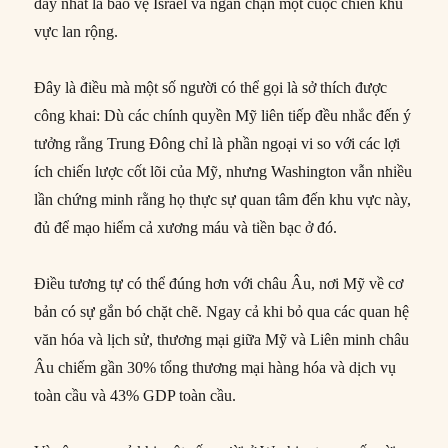
đây nhất là bảo vệ Israel và ngăn chặn một cuộc chiến khu
vực lan rộng.
Đây là điều mà một số người có thể gọi là sở thích được
công khai: Dù các chính quyền Mỹ liên tiếp đều nhắc đến ý
tưởng rằng Trung Đông chỉ là phần ngoại vi so với các lợi
ích chiến lược cốt lõi của Mỹ, nhưng Washington vẫn nhiều
lần chứng minh rằng họ thực sự quan tâm đến khu vực này,
đủ để mạo hiểm cả xương máu và tiền bạc ở đó.
Điều tương tự có thể đúng hơn với châu Âu, nơi Mỹ về cơ
bản có sự gắn bó chặt chẽ. Ngay cả khi bỏ qua các quan hệ
văn hóa và lịch sử, thương mại giữa Mỹ và Liên minh châu
Âu chiếm gần 30% tổng thương mại hàng hóa và dịch vụ
toàn cầu và 43% GDP toàn cầu.