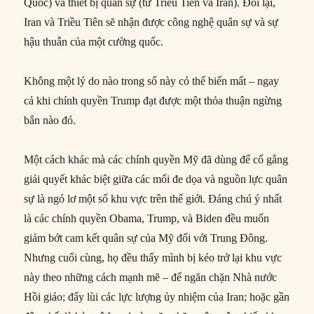
Quốc) và thiết bị quân sự (từ Triều Tiên và Iran). Đổi lại,
Iran và Triều Tiên sẽ nhận được công nghệ quân sự và sự
hậu thuẫn của một cường quốc.
Không một lý do nào trong số này có thể biến mất – ngay
cả khi chính quyền Trump đạt được một thỏa thuận ngừng
bắn nào đó.
Một cách khác mà các chính quyền Mỹ đã dùng để cố gắng
giải quyết khác biệt giữa các mối đe dọa và nguồn lực quân
sự là ngó lơ một số khu vực trên thế giới. Đáng chú ý nhất
là các chính quyền Obama, Trump, và Biden đều muốn
giảm bớt cam kết quân sự của Mỹ đối với Trung Đông.
Nhưng cuối cùng, họ đều thấy mình bị kéo trở lại khu vực
này theo những cách mạnh mẽ – để ngăn chặn Nhà nước
Hồi giáo; đẩy lùi các lực lượng ủy nhiệm của Iran; hoặc gần