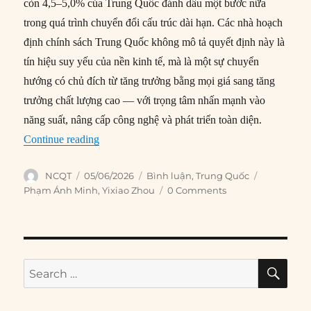
còn 4,5–5,0% của Trung Quốc đánh dấu một bước nữa
trong quá trình chuyển đổi cấu trúc dài hạn. Các nhà hoạch
định chính sách Trung Quốc không mô tả quyết định này là
tín hiệu suy yếu của nền kinh tế, mà là một sự chuyển
hướng có chủ đích từ tăng trưởng bằng mọi giá sang tăng
trưởng chất lượng cao — với trọng tâm nhấn mạnh vào
năng suất, nâng cấp công nghệ và phát triển toàn diện.
“Quá trình chuyển đổi tăng trưởng của Trung Qu
Continue reading
Author
Posted
Categories
Tags
NCQT
05/06/2026
Bình luận
,
Trung Quốc
on
Phạm Ánh Minh
,
Yixiao Zhou
0 Comments
SE
Search
for: