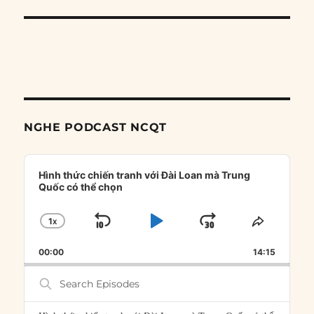
NGHE PODCAST NCQT
Audio
Player
Hình thức chiến tranh với Đài Loan mà Trung
Quốc có thể chọn
1
X
SKIP
PLAY
JUMP
CHANGE
SHARE
PLAYBACK
THIS
BACKWARD
PAUSE
FORWARD
00:00
RATE
14:15
EPISOD
Search
Episodes