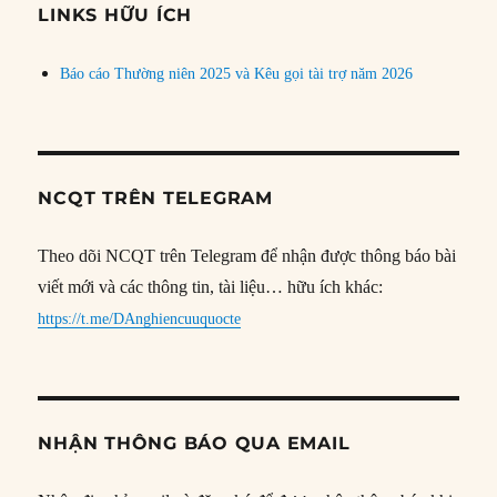
đề
LINKS HỮU ÍCH
Báo cáo Thường niên 2025 và Kêu gọi tài trợ năm 2026
NCQT TRÊN TELEGRAM
Theo dõi NCQT trên Telegram để nhận được thông báo bài
viết mới và các thông tin, tài liệu… hữu ích khác:
https://t.me/DAnghiencuuquocte
NHẬN THÔNG BÁO QUA EMAIL