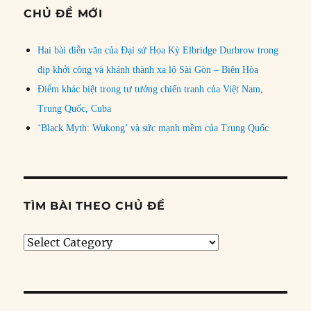
CHỦ ĐỀ MỚI
Hai bài diễn văn của Đại sứ Hoa Kỳ Elbridge Durbrow trong
dịp khởi công và khánh thành xa lộ Sài Gòn – Biên Hòa
Điểm khác biệt trong tư tưởng chiến tranh của Việt Nam,
Trung Quốc, Cuba
‘Black Myth: Wukong’ và sức mạnh mềm của Trung Quốc
TÌM BÀI THEO CHỦ ĐỀ
Tìm
bài
theo
chủ