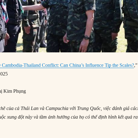
 Cambodia-Thailand Conflict: Can China’s Influence Tip the Scales?
,”
2025
ị Kim Phụng
chẽ của cả Thái Lan và Campuchia với Trung Quốc, việc đánh giá các
ộc xung đột này và tầm ảnh hưởng của họ có thể định hình kết quả ra