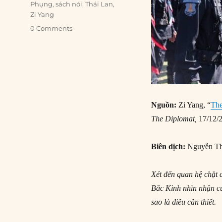
Phụng
,
sách nói
,
Thái Lan
,
Zi Yang
0 Comments
Nguồn:
Zi Yang, “
The
The Diplomat,
17/12/
Biên dịch:
Nguyễn Th
Xét đến quan hệ chặt 
Bắc Kinh nhìn nhận cu
sao là điều cần thiết.