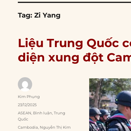
Tag:
Zi Yang
Liệu Trung Quốc c
diện xung đột Ca
Author
Kim Phụng
Posted
23/12/2025
on
Categories
ASEAN
,
Bình luận
,
Trung
Quốc
Tags
Cambodia
,
Nguyễn Thị Kim