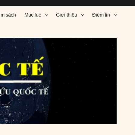
ểm sách
Mục lục
Giới thiệu
Điểm tin