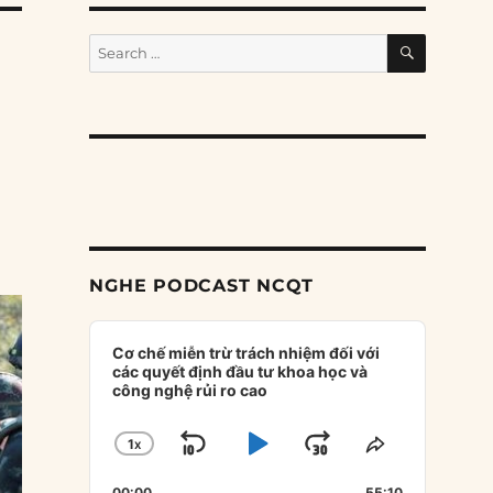
SEARCH
Search
for:
NGHE PODCAST NCQT
Audio
Player
Cơ chế miễn trừ trách nhiệm đối với
các quyết định đầu tư khoa học và
công nghệ rủi ro cao
1
X
SKIP
PLAY
JUMP
CHANGE
SHARE
PLAYBACK
THIS
BACKWARD
PAUSE
FORWARD
00:00
55:10