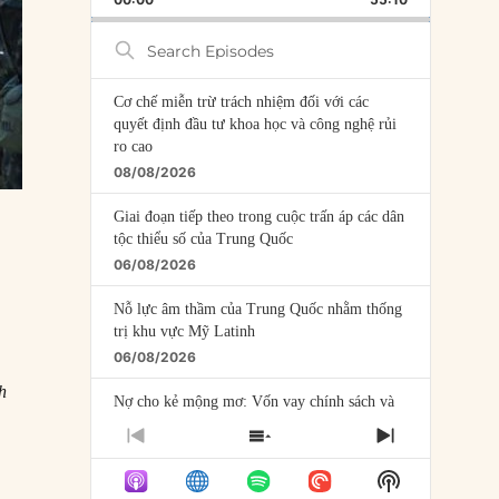
RATE
EPISODE
Search
Episodes
Cơ chế miễn trừ trách nhiệm đối với các
quyết định đầu tư khoa học và công nghệ rủi
ro cao
08/08/2026
Giai đoạn tiếp theo trong cuộc trấn áp các dân
tộc thiểu số của Trung Quốc
06/08/2026
Nỗ lực âm thầm của Trung Quốc nhằm thống
trị khu vực Mỹ Latinh
06/08/2026
h
Nợ cho kẻ mộng mơ: Vốn vay chính sách và
giới hạn của việc cho startup vay vốn
PREVIOUS
SHOW
NEXT
05/08/2026
EPISODE
EPISODES
EPISODE
Show
LIST
Mỹ Latinh đang trở thành “phòng thí nghiệm”