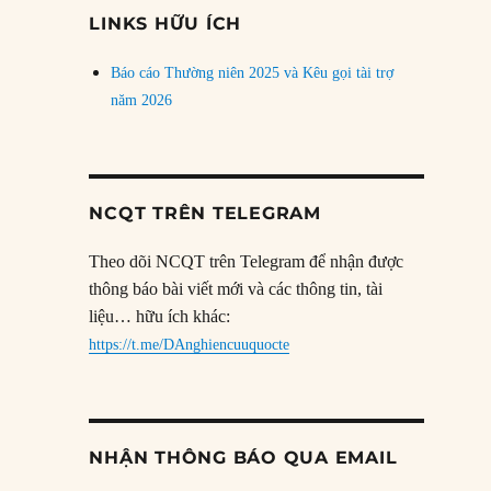
đề
LINKS HỮU ÍCH
Báo cáo Thường niên 2025 và Kêu gọi tài trợ
năm 2026
NCQT TRÊN TELEGRAM
Theo dõi NCQT trên Telegram để nhận được
thông báo bài viết mới và các thông tin, tài
liệu… hữu ích khác:
https://t.me/DAnghiencuuquocte
NHẬN THÔNG BÁO QUA EMAIL