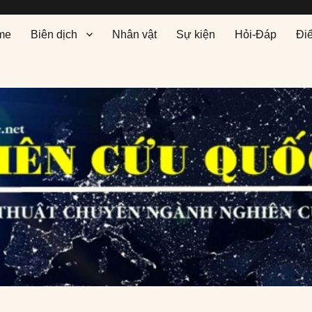
me
Biên dịch
Nhân vật
Sự kiện
Hỏi-Đáp
Đi