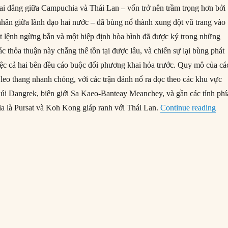
dai dẳng giữa Campuchia và Thái Lan – vốn trở nên trầm trọng hơn bởi
hân giữa lãnh đạo hai nước – đã bùng nổ thành xung đột vũ trang vào
 lệnh ngừng bắn và một hiệp định hòa bình đã được ký trong những
c thỏa thuận này chẳng thể tồn tại được lâu, và chiến sự lại bùng phát
iệc cả hai bên đều cáo buộc đối phương khai hỏa trước. Quy mô của cá
leo thang nhanh chóng, với các trận đánh nổ ra dọc theo các khu vực
núi Dangrek, biên giới Sa Kaeo-Banteay Meanchey, và gần các tỉnh phí
“Li
a là Pursat và Koh Kong giáp ranh với Thái Lan.
Continue reading