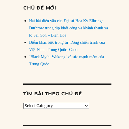
CHỦ ĐỀ MỚI
Hai bài diễn văn của Đại sứ Hoa Kỳ Elbridge
Durbrow trong dịp khởi công và khánh thành xa
lộ Sài Gòn – Biên Hòa
Điểm khác biệt trong tư tưởng chiến tranh của
Việt Nam, Trung Quốc, Cuba
‘Black Myth: Wukong’ và sức mạnh mềm của
Trung Quốc
TÌM BÀI THEO CHỦ ĐỀ
Tìm
bài
theo
chủ