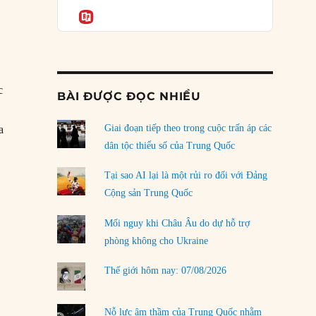
Podcast
của phe cánh hữu mới
Informatio
04/08/2026
Tại sao Trung Quốc phủ nhận cuộc gặp với
Ngoại trưởng Nhật Bản?
04/08/2026
c
BÀI ĐƯỢC ĐỌC NHIỀU
Điểm mù chiến lược của Trump tại Thái Bình
Dương
Giai đoạn tiếp theo trong cuộc trấn áp các
a
03/08/2026
dân tộc thiểu số của Trung Quốc
ệu Trung Quốc có thể thay đổi cục diện xung đột Campuchia-Thái Lan
Đặt cược vào thất bại: Các quỹ đầu tư mạo
Tại sao AI lại là một rủi ro đối với Đảng
hiểm quốc gia và khía cạnh chính trị của vốn
Cộng sản Trung Quốc
rủi ro
02/08/2026
Mối nguy khi Châu Âu do dự hỗ trợ
phòng không cho Ukraine
Làm thế nào để kết thúc Chiến tranh Iran?
01/08/2026
Thế giới hôm nay: 07/08/2026
Chiến lược kế tiếp của Bắc Kinh ở Biển Đông
31/07/2026
Nỗ lực âm thầm của Trung Quốc nhằm