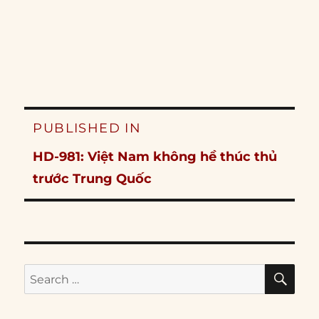
Post
PUBLISHED IN
navigation
HD-981: Việt Nam không hề thúc thủ
trước Trung Quốc
SE
Search
for: