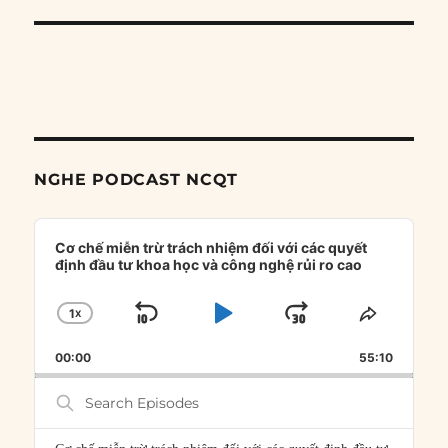
NGHE PODCAST NCQT
Audio
Player
Cơ chế miễn trừ trách nhiệm đối với các quyết
định đầu tư khoa học và công nghệ rủi ro cao
1
X
SKIP
PLAY
JUMP
CHANGE
SHARE
PLAYBACK
THIS
BACKWARD
PAUSE
FORWARD
00:00
RATE
55:10
EPISOD
Search
Episodes