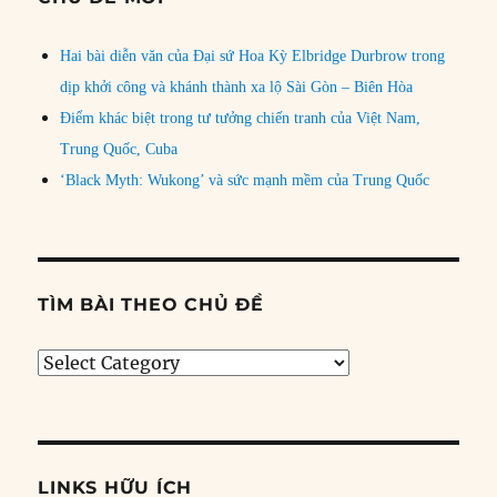
Hai bài diễn văn của Đại sứ Hoa Kỳ Elbridge Durbrow trong
dịp khởi công và khánh thành xa lộ Sài Gòn – Biên Hòa
Điểm khác biệt trong tư tưởng chiến tranh của Việt Nam,
Trung Quốc, Cuba
‘Black Myth: Wukong’ và sức mạnh mềm của Trung Quốc
TÌM BÀI THEO CHỦ ĐỀ
Tìm
bài
theo
chủ
đề
LINKS HỮU ÍCH