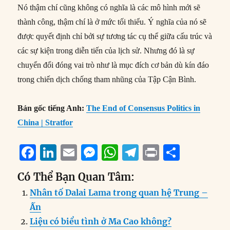
Nó thậm chí cũng không có nghĩa là các mô hình mới sẽ
thành công, thậm chí là ở mức tối thiểu. Ý nghĩa của nó sẽ
được quyết định chỉ bởi sự tương tác cụ thể giữa cấu trúc và
các sự kiện trong diễn tiến của lịch sử. Nhưng đó là sự
chuyển đổi đóng vai trò như là mục đích cơ bản dù kín đáo
trong chiến dịch chống tham nhũng của Tập Cận Bình.
Bản gốc tiếng Anh:
The End of Consensus Politics in
China | Stratfor
F
Li
E
M
W
T
P
S
a
n
m
e
h
el
ri
h
Có Thể Bạn Quan Tâm:
c
k
ai
ss
at
e
n
a
Nhân tố Dalai Lama trong quan hệ Trung –
e
e
l
e
s
g
t
re
Ấn
b
d
n
A
r
Liệu có biểu tình ở Ma Cao không?