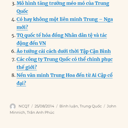
o
I
g
p
a
Mô hình tăng trưởng méo mó của Trung
o
n
er
p
m
Quốc
k
Có hay không một liên minh Trung – Nga
mới?
TQ quốc tế hóa đồng Nhân dân tệ và tác
động đến VN
Ảo tưởng cải cách dưới thời Tập Cận Bình
Các công ty Trung Quốc có thể chinh phục
thế giới?
Nền văn minh Trung Hoa đến từ Ai Cập cổ
đại?
Author
Posted
Categories
Tags
NCQT
25/08/2014
Bình luận
,
Trung Quốc
John
on
Minnich
,
Trần Anh Phúc