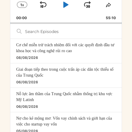
1
X
SKIP
PLAY
JUMP
CHANGE
SHARE
PLAYBACK
THIS
BACKWARD
PAUSE
FORWARD
00:00
RATE
55:10
EPISOD
Search
Episodes
Cơ chế miễn trừ trách nhiệm đối với các quyết định đầu tư
khoa học và công nghệ rủi ro cao
08/08/2026
Giai đoạn tiếp theo trong cuộc trấn áp các dân tộc thiểu số
của Trung Quốc
06/08/2026
Nỗ lực âm thầm của Trung Quốc nhằm thống trị khu vực
Mỹ Latinh
06/08/2026
Nợ cho kẻ mộng mơ: Vốn vay chính sách và giới hạn của
việc cho startup vay vốn
05/08/2026