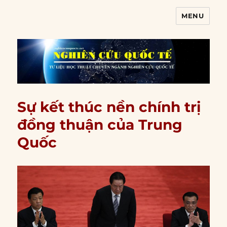
MENU
Nghiên cứu quốc tế
Sự kết thúc nền chính trị
đồng thuận của Trung
Quốc