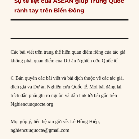
Next
Sự tê liệt của ASEAN giúp Trung Quốc
post:
rảnh tay trên Biển Đông
Các bài viết trên trang thể hiện quan điểm riêng của tác giả,
không phải quan điểm của Dự án Nghiên cứu Quốc tế.
© Bản quyền các bài viết và bài dịch thuộc về các tác giả,
dịch giả và Dự án Nghiên cứu Quốc tế. Mọi bài đăng lại,
trích dẫn phải ghi rõ nguồn và dẫn link tới bài gốc trên
Nghiencuuquocte.org
Mọi góp ý, liên hệ xin gửi về: Lê Hồng Hiệp,
nghiencuuquocte@gmail.com