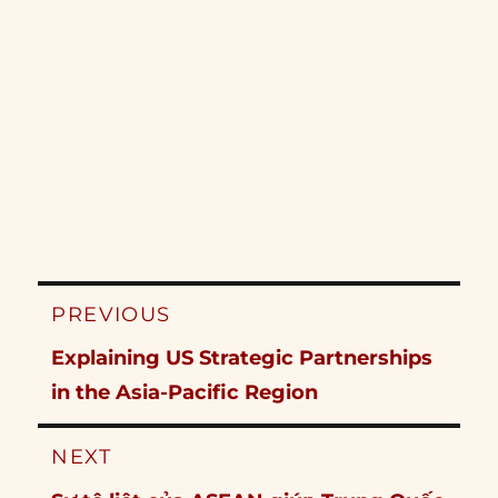
Post
PREVIOUS
navigation
Previous
Explaining US Strategic Partnerships
post:
in the Asia-Pacific Region
NEXT