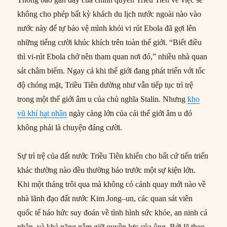
không cho phép bất kỳ khách du lịch nước ngoài nào vào
nước này để tự bảo vệ mình khỏi vi rút Ebola đã gợi lên
những tiếng cười khúc khích trên toàn thế giới. “Biết điều
thì vi-rút Ebola chớ nên tham quan nơi đó,” nhiều nhà quan
sát châm biếm. Ngay cả khi thế giới đang phát triển với tốc
độ chóng mặt, Triều Tiên dường như vẫn tiếp tục trì trệ
trong một thế giới âm u của chủ nghĩa Stalin. Nhưng
kho
vũ khí hạt nhân
ngày càng lớn của cái thế giới âm u đó
không phải là chuyện đáng cười.
Sự trì trệ của đất nước Triều Tiên khiến cho bất cứ tiến triển
khác thường nào đều thường báo trước một sự kiện lớn.
Khi một tháng trôi qua mà không có cảnh quay mới nào về
nhà lãnh đạo đất nước Kim Jong–un, các quan sát viên
quốc tế háo hức suy đoán về tình hình sức khỏe, an ninh cá
nhân, và khả năng nắm giữ quyền lực của ông. Bởi lẽ theo