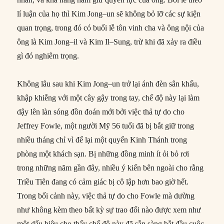
lí luận của họ thì Kim Jong–un sẽ không bỏ lỡ các sự kiện
quan trọng, trong đó có buổi lễ tôn vinh cha và ông nội của
ông là Kim Jong–il và Kim Il–Sung, trừ khi đã xảy ra điều
gì đó nghiêm trọng.
Không lâu sau khi Kim Jong–un trở lại ánh đèn sân khấu,
khập khiễng với một cây gậy trong tay, chế độ này lại làm
dậy lên làn sóng đồn đoán mới bởi việc thả tự do cho
Jeffrey Fowle, một người Mỹ 56 tuổi đã bị bắt giữ trong
nhiều tháng chỉ vì để lại một quyển Kinh Thánh trong
phòng một khách sạn. Bị những đồng minh ít ỏi bỏ rơi
trong những năm gần đây, nhiều ý kiến bên ngoài cho rằng
Triều Tiên đang có cảm giác bị cô lập hơn bao giờ hết.
Trong bối cảnh này, việc thả tự do cho Fowle mà dường
như không kèm theo bất kỳ sự trao đổi nào được xem như
một dấu hiệu cho thấy chế độ này đã sẵn sàng bắt đầu cuộc