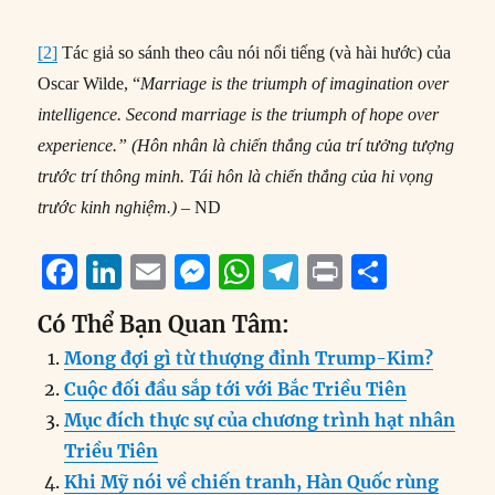
[2]
Tác giả so sánh theo câu nói nổi tiếng (và hài hước) của
Oscar Wilde, “
Marriage is the triumph of imagination over
intelligence. Second marriage is the triumph of hope over
experience.” (Hôn nhân là chiến thắng của trí tưởng tượng
trước trí thông minh. Tái hôn là chiến thắng của hi vọng
trước kinh nghiệm.)
– ND
F
Li
E
M
W
T
P
S
a
n
m
e
h
el
ri
h
Có Thể Bạn Quan Tâm:
c
k
ai
ss
at
e
n
a
Mong đợi gì từ thượng đỉnh Trump-Kim?
e
e
l
e
s
g
t
re
Cuộc đối đầu sắp tới với Bắc Triều Tiên
b
d
n
A
r
Mục đích thực sự của chương trình hạt nhân
o
I
g
p
a
Triều Tiên
o
n
er
p
m
Khi Mỹ nói về chiến tranh, Hàn Quốc rùng