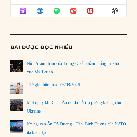
PREVIOUS
SHOW
NEXT
EPISODE
EPISODES
EPISO
Show
LIST
Podcast
Informat
BÀI ĐƯỢC ĐỌC NHIỀU
Nỗ lực âm thầm của Trung Quốc nhằm thống trị khu
vực Mỹ Latinh
Thế giới hôm nay: 06/08/2026
Mối nguy khi Châu Âu do dự hỗ trợ phòng không cho
Ukraine
Kỷ nguyên Ấn Độ Dương - Thái Bình Dương của NATO
đã khép lại