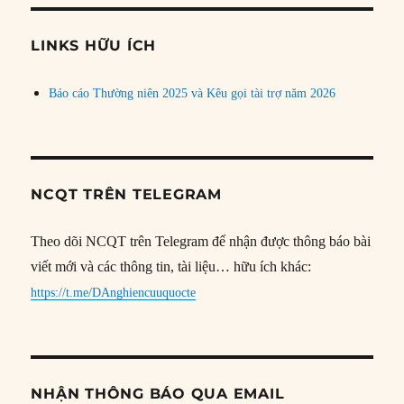
chủ
đề
LINKS HỮU ÍCH
Báo cáo Thường niên 2025 và Kêu gọi tài trợ năm 2026
NCQT TRÊN TELEGRAM
Theo dõi NCQT trên Telegram để nhận được thông báo bài
viết mới và các thông tin, tài liệu… hữu ích khác:
https://t.me/DAnghiencuuquocte
NHẬN THÔNG BÁO QUA EMAIL