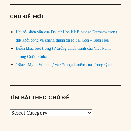
CHỦ ĐỀ MỚI
Hai bài diễn văn của Đại sứ Hoa Kỳ Elbridge Durbrow trong
dịp khởi công và khánh thành xa lộ Sài Gòn – Biên Hòa
Điểm khác biệt trong tư tưởng chiến tranh của Việt Nam,
Trung Quốc, Cuba
‘Black Myth: Wukong’ và sức mạnh mềm của Trung Quốc
TÌM BÀI THEO CHỦ ĐỀ
Tìm
bài
theo