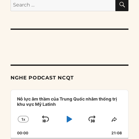
SE
Search
for:
NGHE PODCAST NCQT
Audio
Player
Nỗ lực âm thầm của Trung Quốc nhằm thống trị
khu vực Mỹ Latinh
1
X
SKIP
PLAY
JUMP
CHANGE
SHARE
PLAYBACK
THIS
BACKWARD
PAUSE
FORWARD
00:00
RATE
21:08
EPISOD