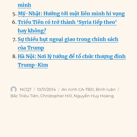
k
mình
Mỹ-Nhật: Hướng tới một liên minh hi vọng
Triều Tiên có trở thành ‘Syria tiếp theo’
hay không?
Sự thiếu hụt ngoại giao trong chính sách
của Trump
Hà Nội: Nơi lý tưởng để tổ chức thượng đỉnh
Trump-Kim
Author
Posted
Categories
Tags
NCQT
10/11/2014
An ninh CA-TBD
,
Bình luận
on
Bắc Triều Tiên
,
Christopher Hill
,
Nguyễn Huy Hoàng