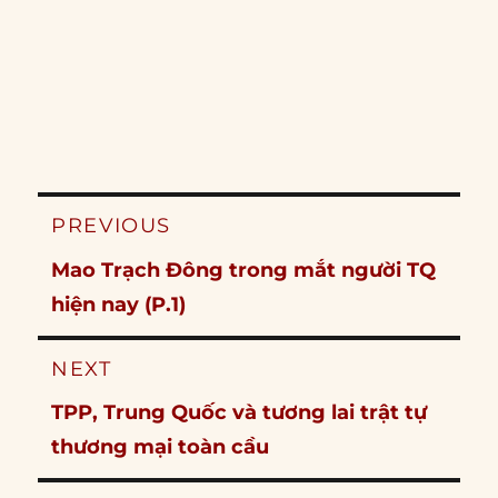
Post
PREVIOUS
navigation
Previous
Mao Trạch Đông trong mắt người TQ
post:
hiện nay (P.1)
NEXT
Next
TPP, Trung Quốc và tương lai trật tự
post:
thương mại toàn cầu