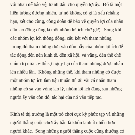
với nhau để bảo vệ, tranh đấu cho quyền lợi ấy. Đó là một
hiện tượng đương nhiên, tự nó không có gì là xấu (chẳng
hạn, xét cho cùng, công đoàn để bảo vệ quyền lợi của nhân
dân lao động cũng là một nhóm lợi ích chứ gì?). Song khi
các nhóm lợi ích thông đồng, cấu kết với tham nhũng ̶
trong đó tham nhũng dựa vào đòn bẫy của nhóm lợi ích để
tác động đến nền kinh tế, đến xã hội, và vâng, đến thể chế
chính trị nữa.. .̶ thì sự nguy hại của tham nhũng được nhân
lên nhiều lần. Không những thế, khi tham nhũng có được
một nhóm lợi ích làm hậu thuẫn thì dù vài cá nhân tham
nhũng có sa vào vòng lao lý, nhóm lợi ích đàng sau những
người ấy vẫn còn đó, tác hại của nó vẫn tiếp tục.
Kinh tế thị trường là một trò chơi cực kỳ phức tạp và những
người thắng cuộc chơi ấy hẵn là khôn lanh ít nhiều hơn
người khác. Song những người thắng cuộc cũng thường có