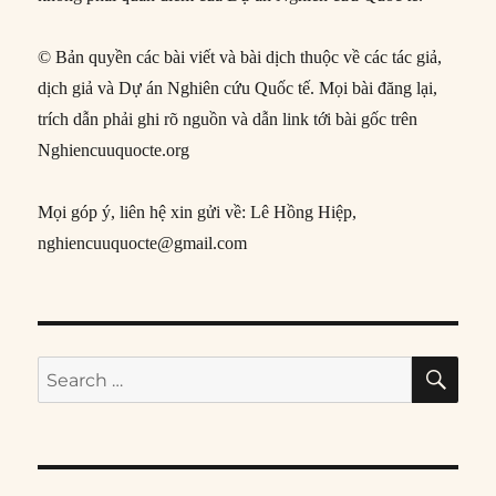
© Bản quyền các bài viết và bài dịch thuộc về các tác giả,
dịch giả và Dự án Nghiên cứu Quốc tế. Mọi bài đăng lại,
trích dẫn phải ghi rõ nguồn và dẫn link tới bài gốc trên
Nghiencuuquocte.org
Mọi góp ý, liên hệ xin gửi về: Lê Hồng Hiệp,
nghiencuuquocte@gmail.com
SE
Search
for: