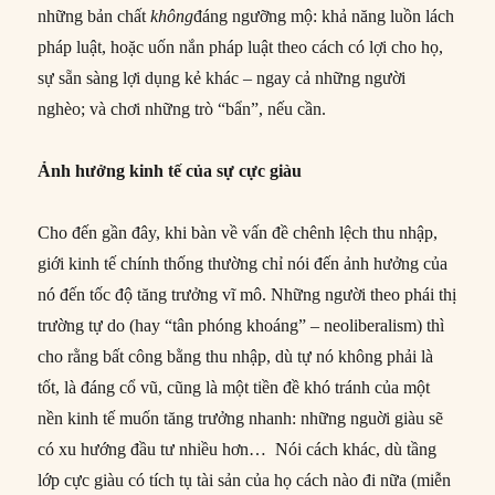
những bản chất
không
đáng ngưỡng mộ: khả năng luồn lách
pháp luật, hoặc uốn nắn pháp luật theo cách có lợi cho họ,
sự sẵn sàng lợi dụng kẻ khác – ngay cả những người
nghèo; và chơi những trò “bẩn”, nếu cần.
Ảnh hưởng kinh tế của sự cực giàu
Cho đến gần đây, khi bàn về vấn đề chênh lệch thu nhập,
giới kinh tế chính thống thường chỉ nói đến ảnh hưởng của
nó đến tốc độ tăng trưởng vĩ mô. Những người theo phái thị
trường tự do (hay “tân phóng khoáng” – neoliberalism) thì
cho rằng bất công bằng thu nhập, dù tự nó không phải là
tốt, là đáng cổ vũ, cũng là một tiền đề khó tránh của một
nền kinh tế muốn tăng trưởng nhanh: những nguời giàu sẽ
có xu hướng đầu tư nhiều hơn… Nói cách khác, dù tầng
lớp cực giàu có tích tụ tài sản của họ cách nào đi nữa (miễn