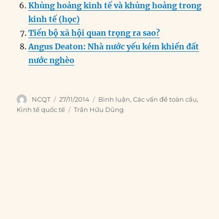
Khủng hoảng kinh tế và khủng hoảng trong
kinh tế (học)
Tiến bộ xã hội quan trọng ra sao?
Angus Deaton: Nhà nước yếu kém khiến đất
nước nghèo
Author
Posted
Categories
NCQT
27/11/2014
Bình luận
,
Các vấn đề toàn cầu
,
on
Tags
Kinh tế quốc tế
Trần Hữu Dũng