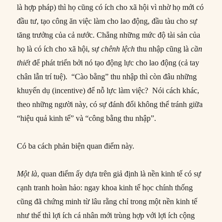
là hợp pháp) thì họ cũng có ích cho xã hội vì nhờ họ mới có
đầu tư, tạo công ăn việc làm cho lao động, đầu tàu cho sự
tăng trưởng của cả nước. Chẳng những mức độ tài sản của
họ là có ích cho xã hội, sự
chênh lệch
thu nhập cũng là
cần
thiết
để phát triển bởi nó tạo động lực cho lao động (cả tay
chân lẫn trí tuệ). “Cào bằng” thu nhập thì còn đâu những
khuyến dụ (incentive) để nỗ lực làm việc? Nói cách khác,
theo những người này, có sự đánh đổi không thể tránh giữa
“hiệu quả kinh tế” và “công bằng thu nhập”.
Có ba cách phản biện quan điểm này.
Một là
, quan điểm ấy dựa trên giả định là nền kinh tế có sự
cạnh tranh hoàn hảo: ngay khoa kinh tế học chính thống
cũng đã chứng minh từ lâu rằng chỉ trong một nền kinh tế
như thế thì lợi ích cá nhân mới trùng hợp với lợi ích cộng