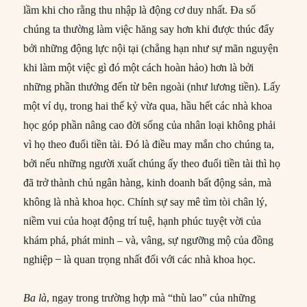
lầm khi cho rằng thu nhập là động cơ duy nhất. Đa số
chúng ta thường làm việc hăng say hơn khi được thúc đẩy
bởi những động lực nội tại (chẳng hạn như sự mãn nguyện
khi làm một việc gì đó một cách hoàn hảo) hơn là bởi
những phần thưởng đến từ bên ngoài (như lương tiền). Lấy
một ví dụ, trong hai thế kỷ vừa qua, hầu hết các nhà khoa
học góp phần nâng cao đời sống của nhân loại không phải
vì họ theo đuổi tiền tài. Đó là điều may mắn cho chúng ta,
bởi nếu những người xuất chúng ấy theo đuổi tiền tài thì họ
đã trở thành chủ ngân hàng, kinh doanh bất động sản, mà
không là nhà khoa học. Chính sự say mê tìm tòi chân lý,
niềm vui của hoạt động trí tuệ, hạnh phúc tuyệt vời của
khám phá, phát minh – và, vâng, sự ngưỡng mộ của đồng
nghiệp ̶ là quan trọng nhất đối với các nhà khoa học.
Ba là
, ngay trong trường hợp mà “thù lao” của những