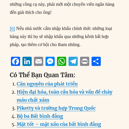
những công cụ này, phải mời một chuyên viên ngân hàng
đến giải thích cho ông!
[6]
Nếu nhà nước cấm nhập khẩu chính thức những loại
hàng này thì họ sẽ nhập khẩu qua những kênh bất hợp
pháp, tạo thêm cơ hội cho tham nhũng.
F
Li
E
M
W
T
P
S
a
n
m
e
h
el
ri
h
Có Thể Bạn Quan Tâm:
c
k
ai
ss
at
e
n
a
Căn nguyên của phát triển
e
e
l
e
s
g
t
re
Hiện đại hóa, toàn cầu hóa và vấn đề chảy
b
d
n
A
r
máu chất xám
o
I
g
p
a
Piketty và trường hợp Trung Quốc
o
n
er
p
m
Bộ ba Bất bình đẳng
k
Mặt tốt – mặt xấu của bất bình đẳng