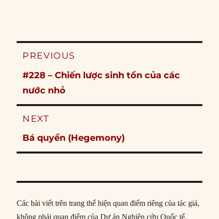
Post
PREVIOUS
navigation
Previous
#228 – Chiến lược sinh tồn của các
post:
nước nhỏ
NEXT
Next
Bá quyền (Hegemony)
post:
Các bài viết trên trang thể hiện quan điểm riêng của tác giả,
không phải quan điểm của Dự án Nghiên cứu Quốc tế.