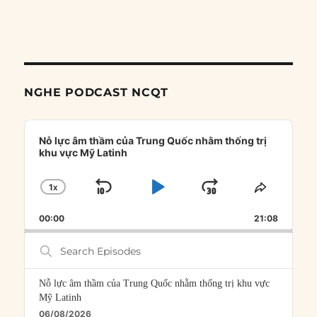
NGHE PODCAST NCQT
Audio
Player
Nỗ lực âm thầm của Trung Quốc nhằm thống trị
khu vực Mỹ Latinh
1
X
SKIP
PLAY
JUMP
CHANGE
SHARE
PLAYBACK
THIS
BACKWARD
PAUSE
FORWARD
00:00
RATE
21:08
EPISOD
Search
Episodes
Nỗ lực âm thầm của Trung Quốc nhằm thống trị khu vực
Mỹ Latinh
06/08/2026