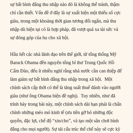
sự bất bình đẳng thu nhập nào đó là không thể tránh, thậm
chí cần thiết. Vấn đề ở đây là sự xuất hiện một thiểu số cực
giàu, trong một khoảng thời gian tương đối ngắn, mà thu
nhập dù hiện tại có là hợp pháp, đã vượt quá xa tài sức và
sự đóng góp của họ cho xã hội.
Hầu hết các nhà lãnh đạo trên thế giới, từ tổng thống Mỹ
Barack Obama đền nguyên tổng bí thư Trung Quốc Hồ
Cẩm Đào, đếu ít nhiều nghĩ rằng nhà nước cần can thiệp để
làm giảm sự bất bình đẳng thu nhập trong xã hội. Một
chính sách cấp thời có thể là tăng suất thuế đánh vào người
giàu (như ông Obama hiện đề nghị). Tuy nhiên, như đã
trình bày trong bài này, một chính sách dài hạn phải là chấn
chỉnh những méo mó kinh tế (ưu tiên gỡ bỏ những độc
quyền, đặc lợi, chế độ “xin/cho”, và tạo một sân chơi bình
đẳng cho mọi người). Sự tái cấu trúc thể chế này sẽ cực kỳ