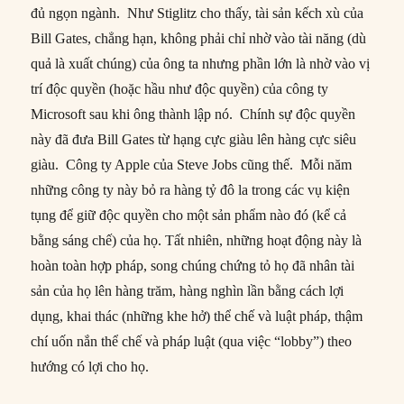
đủ ngọn ngành. Như Stiglitz cho thấy, tài sản kếch xù của
Bill Gates, chẳng hạn, không phải chỉ nhờ vào tài năng (dù
quả là xuất chúng) của ông ta nhưng phần lớn là nhờ vào vị
trí độc quyền (hoặc hầu như độc quyền) của công ty
Microsoft sau khi ông thành lập nó. Chính sự độc quyền
này đã đưa Bill Gates từ hạng cực giàu lên hàng cực siêu
giàu. Công ty Apple của Steve Jobs cũng thế. Mỗi năm
những công ty này bỏ ra hàng tỷ đô la trong các vụ kiện
tụng để giữ độc quyền cho một sản phẩm nào đó (kể cả
bằng sáng chế) của họ. Tất nhiên, những hoạt động này là
hoàn toàn hợp pháp, song chúng chứng tỏ họ đã nhân tài
sản của họ lên hàng trăm, hàng nghìn lần bằng cách lợi
dụng, khai thác (những khe hở) thể chế và luật pháp, thậm
chí uốn nắn thể chế và pháp luật (qua việc “lobby”) theo
hướng có lợi cho họ.