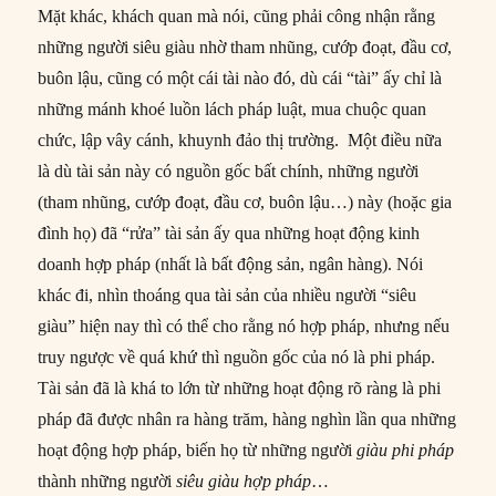
Mặt khác, khách quan mà nói, cũng phải công nhận rằng
những người siêu giàu nhờ tham nhũng, cướp đoạt, đầu cơ,
buôn lậu, cũng có một cái tài nào đó, dù cái “tài” ấy chỉ là
những mánh khoé luồn lách pháp luật, mua chuộc quan
chức, lập vây cánh, khuynh đảo thị trường. Một điều nữa
là dù tài sản này có nguồn gốc bất chính, những người
(tham nhũng, cướp đoạt, đầu cơ, buôn lậu…) này (hoặc gia
đình họ) đã “rửa” tài sản ấy qua những hoạt động kinh
doanh hợp pháp (nhất là bất động sản, ngân hàng). Nói
khác đi, nhìn thoáng qua tài sản của nhiều người “siêu
giàu” hiện nay thì có thể cho rằng nó hợp pháp, nhưng nếu
truy ngược về quá khứ thì nguồn gốc của nó là phi pháp.
Tài sản đã là khá to lớn từ những hoạt động rõ ràng là phi
pháp đã được nhân ra hàng trăm, hàng nghìn lần qua những
hoạt động hợp pháp, biến họ từ những người
giàu phi pháp
thành những người
siêu giàu hợp pháp
…