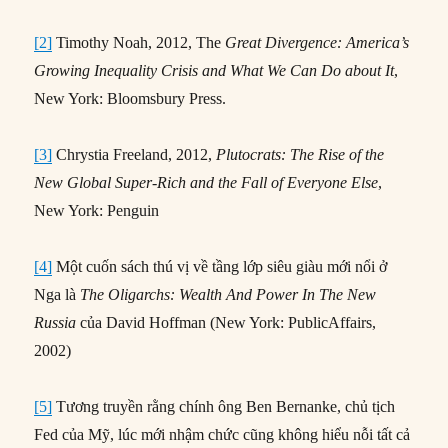
[2]
Timothy Noah, 2012, The
Great Divergence: America’s
Growing Inequality Crisis and What We Can Do about It
,
New York: Bloomsbury Press.
[3]
Chrystia Freeland, 2012,
Plutocrats: The Rise of the
New Global Super-Rich and the Fall of Everyone Else
,
New York: Penguin
[4]
Một cuốn sách thú vị về tầng lớp siêu giàu mới nổi ở
Nga là
The Oligarchs: Wealth And Power In The New
Russia
của David Hoffman (New York: PublicAffairs,
2002)
[5]
Tương truyền rằng chính ông Ben Bernanke, chủ tịch
Fed của Mỹ, lúc mới nhậm chức cũng không hiểu nỗi tất cả