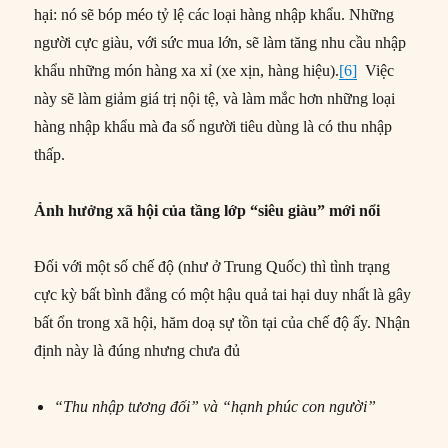
hại: nó sẽ bóp méo tỷ lệ các loại hàng nhập khẩu. Những
người cực giàu, với sức mua lớn, sẽ làm tăng nhu cầu nhập
khẩu những món hàng xa xỉ (xe xịn, hàng hiệu).
[6]
Việc
này sẽ làm giảm giá trị nội tệ, và làm mắc hơn những loại
hàng nhập khẩu mà đa số người tiêu dùng là có thu nhập
thấp.
Ảnh hưởng xã hội của tầng lớp “siêu giàu” mới nổi
Đối với một số chế độ (như ở Trung Quốc) thì tình trạng
cực kỳ bất bình đẳng có một hậu quả tai hại duy nhất là gây
bất ổn trong xã hội, hăm doạ sự tồn tại của chế độ ấy. Nhận
định này là đúng nhưng chưa đủ
“Thu nhập tương đối” và “hạnh phúc con người”