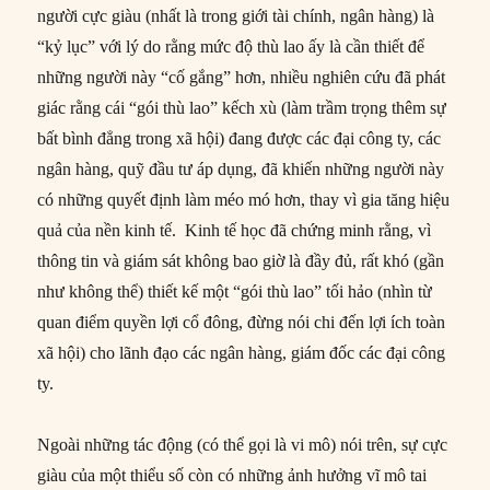
người cực giàu (nhất là trong giới tài chính, ngân hàng) là
“kỷ lục” với lý do rằng mức độ thù lao ấy là cần thiết để
những người này “cố gắng” hơn, nhiều nghiên cứu đã phát
giác rằng cái “gói thù lao” kếch xù (làm trầm trọng thêm sự
bất bình đẳng trong xã hội) đang được các đại công ty, các
ngân hàng, quỹ đầu tư áp dụng, đã khiến những người này
có những quyết định làm méo mó hơn, thay vì gia tăng hiệu
quả của nền kinh tế. Kinh tế học đã chứng minh rằng, vì
thông tin và giám sát không bao giờ là đầy đủ, rất khó (gần
như không thể) thiết kế một “gói thù lao” tối hảo (nhìn từ
quan điểm quyền lợi cổ đông, đừng nói chi đến lợi ích toàn
xã hội) cho lãnh đạo các ngân hàng, giám đốc các đại công
ty.
Ngoài những tác động (có thể gọi là vi mô) nói trên, sự cực
giàu của một thiểu số còn có những ảnh hưởng vĩ mô tai