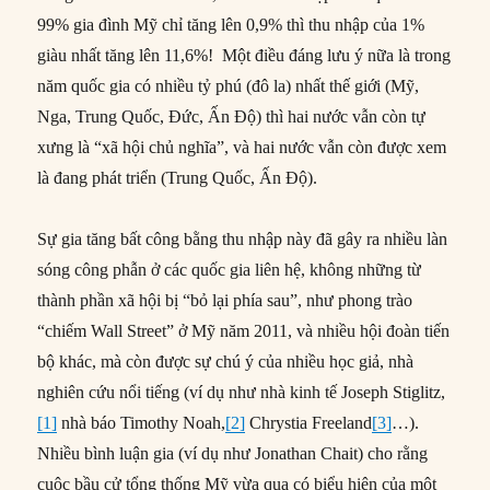
99% gia đình Mỹ chỉ tăng lên 0,9% thì thu nhập của 1%
giàu nhất tăng lên 11,6%! Một điều đáng lưu ý nữa là trong
năm quốc gia có nhiều tỷ phú (đô la) nhất thế giới (Mỹ,
Nga, Trung Quốc, Đức, Ấn Độ) thì hai nước vẫn còn tự
xưng là “xã hội chủ nghĩa”, và hai nước vẫn còn được xem
là đang phát triển (Trung Quốc, Ấn Độ).
Sự gia tăng bất công bằng thu nhập này đã gây ra nhiều làn
sóng công phẫn ở các quốc gia liên hệ, không những từ
thành phần xã hội bị “bỏ lại phía sau”, như phong trào
“chiếm Wall Street” ở Mỹ năm 2011, và nhiều hội đoàn tiến
bộ khác, mà còn được sự chú ý của nhiều học giả, nhà
nghiên cứu nổi tiếng (ví dụ như nhà kinh tế Joseph Stiglitz,
[1]
nhà báo Timothy Noah,
[2]
Chrystia Freeland
[3]
…).
Nhiều bình luận gia (ví dụ như Jonathan Chait) cho rằng
cuộc bầu cử tổng thống Mỹ vừa qua có biểu hiện của một