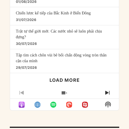
01/08/2026
Chiến lược kế tiếp của Bắc Kinh ở Biển Đông
31/07/2026
Trật tự thế giới mới: Các nước nhỏ sẽ luôn phải chịu
đựng?
30/07/2026
Tập tìm cách chôn vùi bê bối chấn động vòng tròn thân
cận của mình
29/07/2026
LOAD MORE
PREVIOUS
SHOW
NEXT
EPISODE
EPISODES
EPISO
Show
LIST
Podcast
Informat