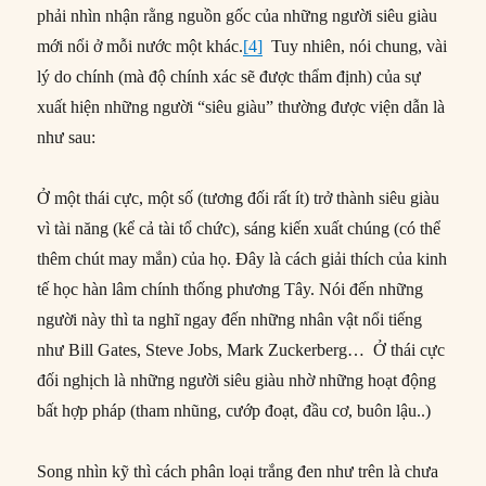
phải nhìn nhận rằng nguồn gốc của những người siêu giàu
mới nổi ở mỗi nước một khác.
[4]
Tuy nhiên, nói chung, vài
lý do chính (mà độ chính xác sẽ được thẩm định) của sự
xuất hiện những người “siêu giàu” thường được viện dẫn là
như sau:
Ở một thái cực, một số (tương đối rất ít) trở thành siêu giàu
vì tài năng (kể cả tài tổ chức), sáng kiến xuất chúng (có thể
thêm chút may mắn) của họ. Đây là cách giải thích của kinh
tế học hàn lâm chính thống phương Tây. Nói đến những
người này thì ta nghĩ ngay đến những nhân vật nổi tiếng
như Bill Gates, Steve Jobs, Mark Zuckerberg… Ở thái cực
đối nghịch là những người siêu giàu nhờ những hoạt động
bất hợp pháp (tham nhũng, cướp đoạt, đầu cơ, buôn lậu..)
Song nhìn kỹ thì cách phân loại trắng đen như trên là chưa