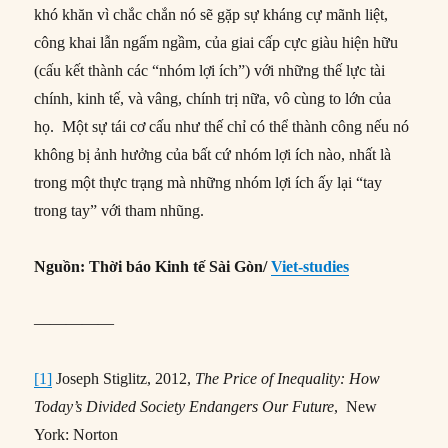
khó khăn vì chắc chắn nó sẽ gặp sự kháng cự mãnh liệt,
công khai lẫn ngấm ngầm, của giai cấp cực giàu hiện hữu
(cấu kết thành các “nhóm lợi ích”) với những thế lực tài
chính, kinh tế, và vâng, chính trị nữa, vô cùng to lớn của
họ. Một sự tái cơ cấu như thế chỉ có thể thành công nếu nó
không bị ảnh hưởng của bất cứ nhóm lợi ích nào, nhất là
trong một thực trạng mà những nhóm lợi ích ấy lại “tay
trong tay” với tham nhũng.
Nguồn: Thời báo Kinh tế Sài Gòn/
Viet-studies
—————
[1]
Joseph Stiglitz, 2012,
The Price of Inequality: How
Today’s Divided Society Endangers Our Future
, New
York: Norton